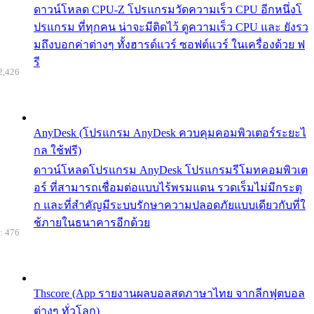
ดาวน์โหลด CPU-Z โปรแกรมวัดความเร็ว CPU อีกหนึ่งโ
ปรแกรม ที่ทุกคน น่าจะมีติดไว้ ดูความเร็ว CPU และ ยังรว
มถึงบอกค่าต่างๆ ทั้งฮารด์แวร์ ซอฟต์แวร์ ในเครื่องด้วย ฟ
รี
2,426
AnyDesk (โปรแกรม AnyDesk ควบคุมคอมพิวเตอร์ระยะไ
กล ใช้ฟรี)
ดาวน์โหลดโปรแกรม AnyDesk โปรแกรมรีโมทคอมพิวเต
อร์ ที่สามารถเชื่อมต่อแบบไร้พรมแดน รวดเร็มไม่มีกระตุ
ก และที่สำคัญมีระบบรักษาความปลอดภัยแบบเดียวกับที่ใ
ช้ภายในธนาคารอีกด้วย
: 476
Thscore (App รายงานผลบอลสดภาษาไทย จากลีกฟุตบอล
ต่างๆ ทั่วโลก)