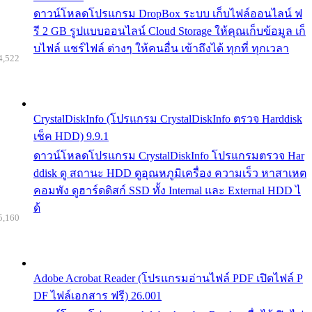
ดาวน์โหลดโปรแกรม DropBox ระบบ เก็บไฟล์ออนไลน์ ฟ
รี 2 GB รูปแบบออนไลน์ Cloud Storage ให้คุณเก็บข้อมูล เก็
บไฟล์ แชร์ไฟล์ ต่างๆ ให้คนอื่น เข้าถึงได้ ทุกที่ ทุกเวลา
4,522
CrystalDiskInfo (โปรแกรม CrystalDiskInfo ตรวจ Harddisk
เช็ค HDD) 9.9.1
ดาวน์โหลดโปรแกรม CrystalDiskInfo โปรแกรมตรวจ Har
ddisk ดู สถานะ HDD ดูอุณหภูมิเครื่อง ความเร็ว หาสาเหต
คอมพัง ดูฮาร์ดดิสก์ SSD ทั้ง Internal และ External HDD ไ
ด้
5,160
Adobe Acrobat Reader (โปรแกรมอ่านไฟล์ PDF เปิดไฟล์ P
DF ไฟล์เอกสาร ฟรี) 26.001