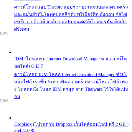
ดาวน์โหลดแอป Thscore แอปฯ รายงานผลบอลสดรวดเร็ว
และแม่นยำทันใจ ผลบอลลีกดัง พรีเมียร์ลีก อังกฤษ กัลโช่
เซเรีย อา อิตาลี ลาลีกา สเปน บุนเดสลีก้า เยอรมัน ลีกเอิง
ฝรั่งเศส
4,286
IDM (โปรแกรม Internet Download Manager ช่วยดาวน์โห
ลดไฟล์) 6.43.7
ดาวน์โหลด IDM โหลด Internet Download Manager ช่วยโ
หลดไฟล์ เร็วขึ้น 5 เท่า เพิ่มความเร็ว ดาวน์โหลดไฟล์ เพล
ง โหลดหนัง โหลด IDM ล่าสุด จาก Thaiware ไว้ใจได้แน่น
อน
6,366
DropBox (โปรแกรม Dropbox เก็บไฟล์ออนไลน์ ฟรี 2 GB )
264.4.3385