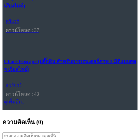
เสียงไมค์)
ฟรีแวร์
ดาวน์โหลด : 37
Chaos Enscape (ปลั๊กอิน สำหรับการเรนเดอร์ภาพ 3 มิติแบบสด
ๆ เรียลไทม์)
แชร์แวร์
ดาวน์โหลด : 43
ดูเพิ่มอีก...
ความคิดเห็น (
0
)