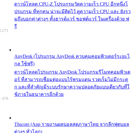
ดาวน์โหลด CPU-Z โปรแกรมวัดความเร็ว CPU อีกหนึ่งโ
ปรแกรม ที่ทุกคน น่าจะมีติดไว้ ดูความเร็ว CPU และ ยังรว
มถึงบอกค่าต่างๆ ทั้งฮารด์แวร์ ซอฟต์แวร์ ในเครื่องด้วย ฟ
รี
2,271
AnyDesk (โปรแกรม AnyDesk ควบคุมคอมพิวเตอร์ระยะไ
กล ใช้ฟรี)
ดาวน์โหลดโปรแกรม AnyDesk โปรแกรมรีโมทคอมพิวเต
อร์ ที่สามารถเชื่อมต่อแบบไร้พรมแดน รวดเร็มไม่มีกระตุ
ก และที่สำคัญมีระบบรักษาความปลอดภัยแบบเดียวกับที่ใ
ช้ภายในธนาคารอีกด้วย
: 476
Thscore (App รายงานผลบอลสดภาษาไทย จากลีกฟุตบอล
ต่างๆ ทั่วโลก)