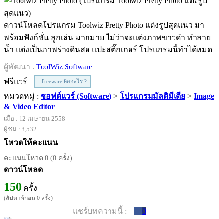
ดาวน์โหลดโปรแกรม Toolwiz Pretty Photo แต่งรูปสุดแนว มา
พร้อมฟังก์ชั่น ลูกเล่น มากมาย ไม่ว่าจะแต่งภาพขาวดำ ทำลาย
น้ำ แต่งเป็นภาพร่างดินสอ แปะสติ๊กเกอร์ โปรแกรมนี้ทำได้หมด
ผู้พัฒนา :
ToolWiz Software
ฟรีแวร์
Freeware คืออะไร ?
หมวดหมู่ :
ซอฟต์แวร์ (Software)
>
โปรแกรมมัลติมีเดีย
>
Image
& Video Editor
เมื่อ : 12 เมษายน 2558
ผู้ชม : 8,532
โหวตให้คะแนน
คะแนนโหวต 0 (0 ครั้ง)
ดาวน์โหลด
150
ครั้ง
(สัปดาห์ก่อน 0 ครั้ง)
แชร์บทความนี้ :
0