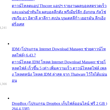
ดาวน์โหลดแอป Thscore แอปฯ รายงานผลบอลสดรวดเร็ว
และแม่นยำทันใจ ผลบอลลีกดัง พรีเมียร์ลีก อังกฤษ กัลโช่
เซเรีย อา อิตาลี ลาลีกา สเปน บุนเดสลีก้า เยอรมัน ลีกเอิง
ฝรั่งเศส
4,241
IDM (โปรแกรม Internet Download Manager ช่วยดาวน์โห
ลดไฟล์) 6.43.7
ดาวน์โหลด IDM โหลด Internet Download Manager ช่วยโ
หลดไฟล์ เร็วขึ้น 5 เท่า เพิ่มความเร็ว ดาวน์โหลดไฟล์ เพล
ง โหลดหนัง โหลด IDM ล่าสุด จาก Thaiware ไว้ใจได้แน่น
อน
6,366
DropBox (โปรแกรม Dropbox เก็บไฟล์ออนไลน์ ฟรี 2 GB )
264.4.3385