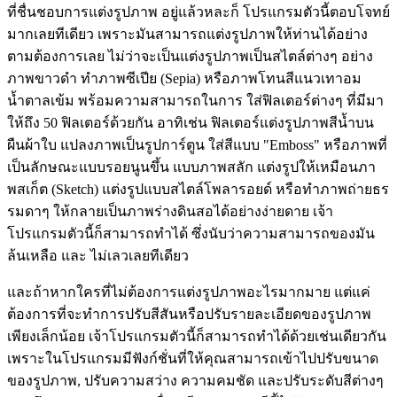
ที่ชื่นชอบการแต่งรูปภาพ อยู่แล้วหละก็ โปรแกรมตัวนี้ตอบโจทย์
มากเลยทีเดียว เพราะมันสามารถแต่งรูปภาพให้ท่านได้อย่าง
ตามต้องการเลย ไม่ว่าจะเป็นแต่งรูปภาพเป็นสไตล์ต่างๆ อย่าง
ภาพขาวดำ ทำภาพซีเปีย (Sepia) หรือภาพโทนสีแนวเทาอม
น้ำตาลเข้ม พร้อมความสามารถในการ ใส่ฟิลเตอร์ต่างๆ ที่มีมา
ให้ถึง 50 ฟิลเตอร์ด้วยกัน อาทิเช่น ฟิลเตอร์แต่งรูปภาพสีน้ำบน
ผืนผ้าใบ แปลงภาพเป็นรูปการ์ตูน ใส่สีแบบ "Emboss" หรือภาพที่
เป็นลักษณะแบบรอยนูนขึ้น แบบภาพสลัก แต่งรูปให้เหมือนภา
พสเก็ต (Sketch) แต่งรูปแบบสไตล์โพลารอยด์ หรือทำภาพถ่ายธร
รมดาๆ ให้กลายเป็นภาพร่างดินสอได้อย่างง่ายดาย เจ้า
โปรแกรมตัวนี้ก็สามารถทำได้ ซึ่งนับว่าความสามารถของมัน
ล้นเหลือ และ ไม่เลวเลยทีเดียว
และถ้าหากใครที่ไม่ต้องการแต่งรูปภาพอะไรมากมาย แต่แค่
ต้องการที่จะทำการปรับสีสันหรือปรับรายละเอียดของรูปภาพ
เพียงเล็กน้อย เจ้าโปรแกรมตัวนี้ก็สามารถทำได้ด้วยเช่นเดียวกัน
เพราะในโปรแกรมมีฟังก์ชั่นที่ให้คุณสามารถเข้าไปปรับขนาด
ของรูปภาพ, ปรับความสว่าง ความคมชัด และปรับระดับสีต่างๆ