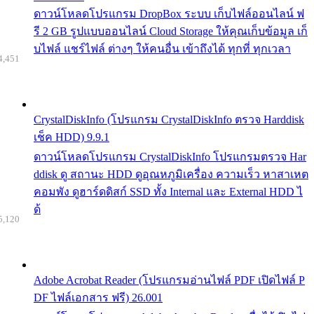
ดาวน์โหลดโปรแกรม DropBox ระบบ เก็บไฟล์ออนไลน์ ฟ
รี 2 GB รูปแบบออนไลน์ Cloud Storage ให้คุณเก็บข้อมูล เก็
บไฟล์ แชร์ไฟล์ ต่างๆ ให้คนอื่น เข้าถึงได้ ทุกที่ ทุกเวลา
4,451
CrystalDiskInfo (โปรแกรม CrystalDiskInfo ตรวจ Harddisk
เช็ค HDD) 9.9.1
ดาวน์โหลดโปรแกรม CrystalDiskInfo โปรแกรมตรวจ Har
ddisk ดู สถานะ HDD ดูอุณหภูมิเครื่อง ความเร็ว หาสาเหต
คอมพัง ดูฮาร์ดดิสก์ SSD ทั้ง Internal และ External HDD ไ
ด้
5,120
Adobe Acrobat Reader (โปรแกรมอ่านไฟล์ PDF เปิดไฟล์ P
DF ไฟล์เอกสาร ฟรี) 26.001