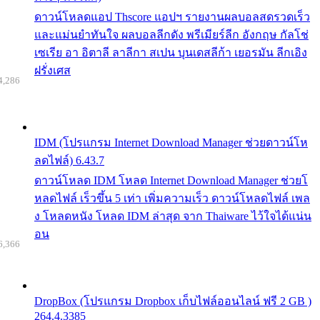
ดาวน์โหลดแอป Thscore แอปฯ รายงานผลบอลสดรวดเร็ว
และแม่นยำทันใจ ผลบอลลีกดัง พรีเมียร์ลีก อังกฤษ กัลโช่
เซเรีย อา อิตาลี ลาลีกา สเปน บุนเดสลีก้า เยอรมัน ลีกเอิง
ฝรั่งเศส
4,286
IDM (โปรแกรม Internet Download Manager ช่วยดาวน์โห
ลดไฟล์) 6.43.7
ดาวน์โหลด IDM โหลด Internet Download Manager ช่วยโ
หลดไฟล์ เร็วขึ้น 5 เท่า เพิ่มความเร็ว ดาวน์โหลดไฟล์ เพล
ง โหลดหนัง โหลด IDM ล่าสุด จาก Thaiware ไว้ใจได้แน่น
อน
6,366
DropBox (โปรแกรม Dropbox เก็บไฟล์ออนไลน์ ฟรี 2 GB )
264.4.3385