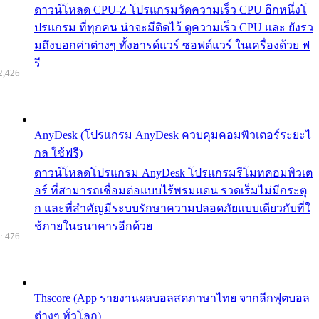
ดาวน์โหลด CPU-Z โปรแกรมวัดความเร็ว CPU อีกหนึ่งโ
ปรแกรม ที่ทุกคน น่าจะมีติดไว้ ดูความเร็ว CPU และ ยังรว
มถึงบอกค่าต่างๆ ทั้งฮารด์แวร์ ซอฟต์แวร์ ในเครื่องด้วย ฟ
รี
2,426
AnyDesk (โปรแกรม AnyDesk ควบคุมคอมพิวเตอร์ระยะไ
กล ใช้ฟรี)
ดาวน์โหลดโปรแกรม AnyDesk โปรแกรมรีโมทคอมพิวเต
อร์ ที่สามารถเชื่อมต่อแบบไร้พรมแดน รวดเร็มไม่มีกระตุ
ก และที่สำคัญมีระบบรักษาความปลอดภัยแบบเดียวกับที่ใ
ช้ภายในธนาคารอีกด้วย
: 476
Thscore (App รายงานผลบอลสดภาษาไทย จากลีกฟุตบอล
ต่างๆ ทั่วโลก)