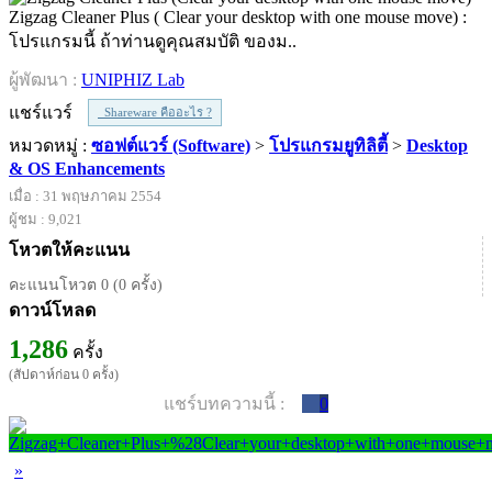
Zigzag Cleaner Plus ( Clear your desktop with one mouse move) :
โปรแกรมนี้ ถ้าท่านดูคุณสมบัติ ของม..
ผู้พัฒนา :
UNIPHIZ Lab
แชร์แวร์
Shareware คืออะไร ?
หมวดหมู่ :
ซอฟต์แวร์ (Software)
>
โปรแกรมยูทิลิตี้
>
Desktop
& OS Enhancements
เมื่อ : 31 พฤษภาคม 2554
ผู้ชม : 9,021
โหวตให้คะแนน
คะแนนโหวต 0 (0 ครั้ง)
ดาวน์โหลด
1,286
ครั้ง
(สัปดาห์ก่อน 0 ครั้ง)
แชร์บทความนี้ :
0
»