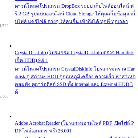
ดาวน์โหลดโปรแกรม DropBox ระบบ เก็บไฟล์ออนไลน์ ฟ
รี 2 GB รูปแบบออนไลน์ Cloud Storage ให้คุณเก็บข้อมูล เก็
บไฟล์ แชร์ไฟล์ ต่างๆ ให้คนอื่น เข้าถึงได้ ทุกที่ ทุกเวลา
4,522
CrystalDiskInfo (โปรแกรม CrystalDiskInfo ตรวจ Harddisk
เช็ค HDD) 9.9.1
ดาวน์โหลดโปรแกรม CrystalDiskInfo โปรแกรมตรวจ Har
ddisk ดู สถานะ HDD ดูอุณหภูมิเครื่อง ความเร็ว หาสาเหต
คอมพัง ดูฮาร์ดดิสก์ SSD ทั้ง Internal และ External HDD ไ
ด้
5,160
Adobe Acrobat Reader (โปรแกรมอ่านไฟล์ PDF เปิดไฟล์ P
DF ไฟล์เอกสาร ฟรี) 26.001