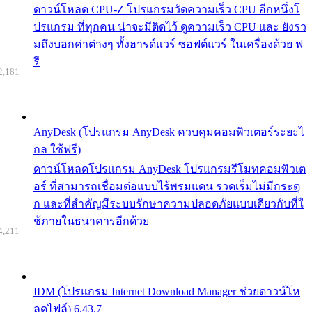
ดาวน์โหลด CPU-Z โปรแกรมวัดความเร็ว CPU อีกหนึ่งโ
ปรแกรม ที่ทุกคน น่าจะมีติดไว้ ดูความเร็ว CPU และ ยังรว
มถึงบอกค่าต่างๆ ทั้งฮารด์แวร์ ซอฟต์แวร์ ในเครื่องด้วย ฟ
รี
2,181
AnyDesk (โปรแกรม AnyDesk ควบคุมคอมพิวเตอร์ระยะไ
กล ใช้ฟรี)
ดาวน์โหลดโปรแกรม AnyDesk โปรแกรมรีโมทคอมพิวเต
อร์ ที่สามารถเชื่อมต่อแบบไร้พรมแดน รวดเร็มไม่มีกระตุ
ก และที่สำคัญมีระบบรักษาความปลอดภัยแบบเดียวกับที่ใ
ช้ภายในธนาคารอีกด้วย
4,211
IDM (โปรแกรม Internet Download Manager ช่วยดาวน์โห
ลดไฟล์) 6.43.7