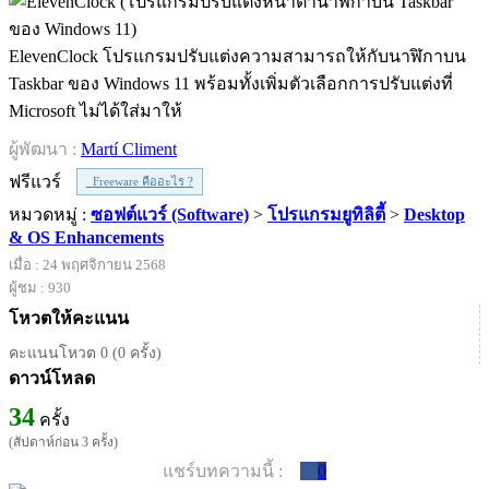
ElevenClock โปรแกรมปรับแต่งความสามารถให้กับนาฬิกาบน
Taskbar ของ Windows 11 พร้อมทั้งเพิ่มตัวเลือกการปรับแต่งที่
Microsoft ไม่ได้ใส่มาให้
ผู้พัฒนา :
Martí Climent
ฟรีแวร์
Freeware คืออะไร ?
หมวดหมู่ :
ซอฟต์แวร์ (Software)
>
โปรแกรมยูทิลิตี้
>
Desktop
& OS Enhancements
เมื่อ : 24 พฤศจิกายน 2568
ผู้ชม : 930
โหวตให้คะแนน
คะแนนโหวต 0 (0 ครั้ง)
ดาวน์โหลด
34
ครั้ง
(สัปดาห์ก่อน 3 ครั้ง)
แชร์บทความนี้ :
0