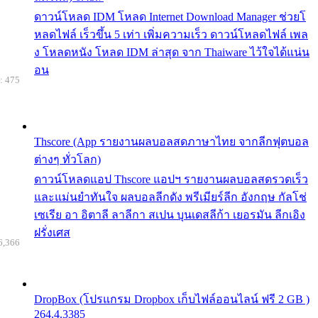
ดาวน์โหลด IDM โหลด Internet Download Manager ช่วยโ
หลดไฟล์ เร็วขึ้น 5 เท่า เพิ่มความเร็ว ดาวน์โหลดไฟล์ เพล
ง โหลดหนัง โหลด IDM ล่าสุด จาก Thaiware ไว้ใจได้แน่น
อน
: 475
Thscore (App รายงานผลบอลสดภาษาไทย จากลีกฟุตบอล
ต่างๆ ทั่วโลก)
ดาวน์โหลดแอป Thscore แอปฯ รายงานผลบอลสดรวดเร็ว
และแม่นยำทันใจ ผลบอลลีกดัง พรีเมียร์ลีก อังกฤษ กัลโช่
เซเรีย อา อิตาลี ลาลีกา สเปน บุนเดสลีก้า เยอรมัน ลีกเอิง
ฝรั่งเศส
6,366
DropBox (โปรแกรม Dropbox เก็บไฟล์ออนไลน์ ฟรี 2 GB )
264.4.3385