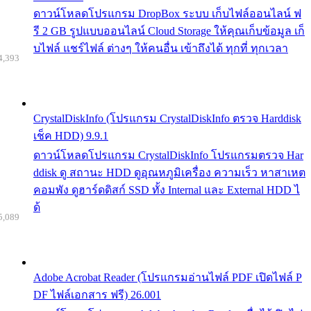
ดาวน์โหลดโปรแกรม DropBox ระบบ เก็บไฟล์ออนไลน์ ฟ
รี 2 GB รูปแบบออนไลน์ Cloud Storage ให้คุณเก็บข้อมูล เก็
บไฟล์ แชร์ไฟล์ ต่างๆ ให้คนอื่น เข้าถึงได้ ทุกที่ ทุกเวลา
4,393
CrystalDiskInfo (โปรแกรม CrystalDiskInfo ตรวจ Harddisk
เช็ค HDD) 9.9.1
ดาวน์โหลดโปรแกรม CrystalDiskInfo โปรแกรมตรวจ Har
ddisk ดู สถานะ HDD ดูอุณหภูมิเครื่อง ความเร็ว หาสาเหต
คอมพัง ดูฮาร์ดดิสก์ SSD ทั้ง Internal และ External HDD ไ
ด้
5,089
Adobe Acrobat Reader (โปรแกรมอ่านไฟล์ PDF เปิดไฟล์ P
DF ไฟล์เอกสาร ฟรี) 26.001