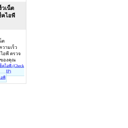
็วเน็ต
ช็คไอพี
น็ต
บความเร็ว
คไอพี ตรวจ
ีของคุณ
ไอพี