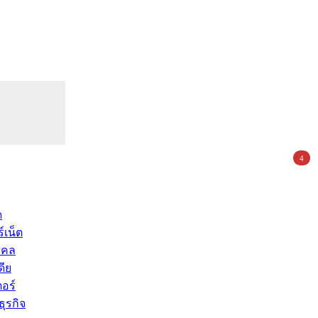
4
ด
์เน็ต
คคล
ดีย
อร์
ุรกิจ