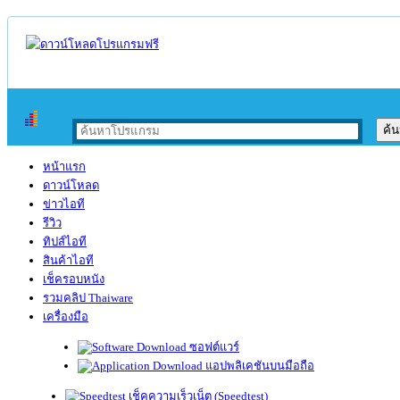
หน้าแรก
ดาวน์โหลด
ข่าวไอที
รีวิว
ทิปส์ไอที
สินค้าไอที
เช็ครอบหนัง
รวมคลิป Thaiware
เครื่องมือ
ซอฟต์แวร์
แอปพลิเคชันบนมือถือ
เช็คความเร็วเน็ต (Speedtest)