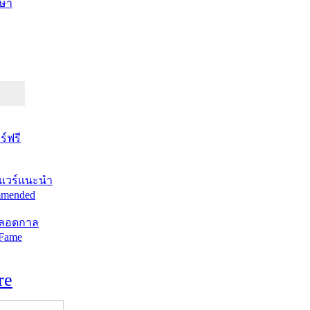
ษา
์ฟรี
แวร์แนะนำ
mended
ตลอดกาล
 Fame
re