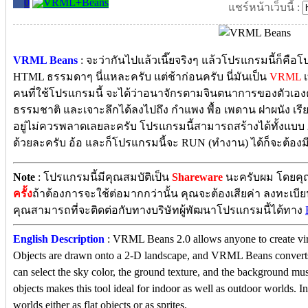
0
แชร์หน้าเว็บนี้ :
VRML Beans
: จะว่ากันไปแล้วเนี๊ยจริงๆ แล้วโปรแกรมนี้ก็คื
HTML ธรรมดาๆ นี่แหละครับ แต่ช้าก่อนครับ นี่มันเป็น
VRML
เ
คนที่ใช้โปรแกรมนี้ จะได้ว่าอนาจักรตามจินตนาการของตัวเอง
ธรรมชาติ และเจาะลึกได้ลงไปถึง กำแพง พื้อ เพดาน ฝาผนัง เรีย
อยู่ไม่ควรพลาดเลยละครับ โปรแกรมนี้สามารถสร้างได้ทั้งแบบ 2
ด้วยละครับ อ้อ และก็โปรแกรมนี้จะ RUN (ทำงาน) ได้ก็จะต้องม
Note
: โปรแกรมนี้มีคุณสมบัติเป็น
Shareware
นะครับผม โดยคุณ
ครั้ง
ถ้าต้องการจะใช้ต่อมากกว่านั้น คุณจะต้องเสียค่า ลงทะเบี
คุณสามารถที่จะติดต่อกับทางบริษัทผู้พัฒนาโปรแกรมนี้ได้ทาง
English Description
: VRML Beans 2.0 allows anyone to create virtu
Objects are drawn onto a 2-D landscape, and VRML Beans converts t
can select the sky color, the ground texture, and the background music
objects makes this tool ideal for indoor as well as outdoor worlds. I
worlds either as flat objects or as sprites.