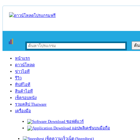
หน้าแรก
ดาวน์โหลด
ข่าวไอที
รีวิว
ทิปส์ไอที
สินค้าไอที
เช็ครอบหนัง
รวมคลิป Thaiware
เครื่องมือ
ซอฟต์แวร์
แอปพลิเคชันบนมือถือ
เช็คความเร็วเน็ต (Speedtest)