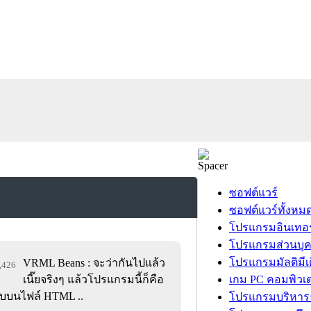
ซอฟต์แวร์
ซอฟต์แวร์ทั้งหม
โปรแกรมอินเทอร
โปรแกรมส่วนบุ
โปรแกรมมัลติมีเ
VRML Beans : จะว่ากันไปแล้ว
9,426
เนี๊ยจริงๆ แล้วโปรแกรมนี้ก็คือ
เกม PC คอมพิวเต
็บบนไฟล์ HTML ..
โปรแกรมบริหารธ