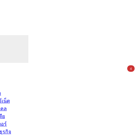
4
ด
์เน็ต
คคล
ดีย
อร์
ุรกิจ