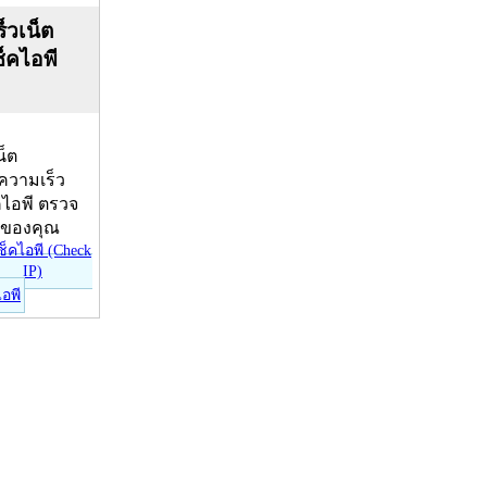
็วเน็ต
ช็คไอพี
น็ต
บความเร็ว
คไอพี ตรวจ
ีของคุณ
ไอพี