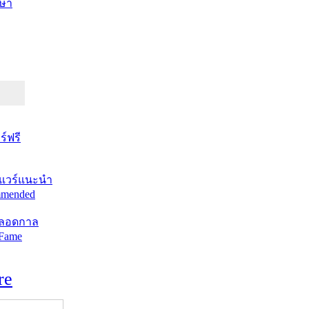
ษา
์ฟรี
แวร์แนะนำ
mended
ตลอดกาล
 Fame
re