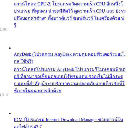
ดาวน์โหลด CPU-Z โปรแกรมวัดความเร็ว CPU อีกหนึ่งโ
ปรแกรม ที่ทุกคน น่าจะมีติดไว้ ดูความเร็ว CPU และ ยังรว
มถึงบอกค่าต่างๆ ทั้งฮารด์แวร์ ซอฟต์แวร์ ในเครื่องด้วย ฟ
รี
2,491
AnyDesk (โปรแกรม AnyDesk ควบคุมคอมพิวเตอร์ระยะไ
กล ใช้ฟรี)
ดาวน์โหลดโปรแกรม AnyDesk โปรแกรมรีโมทคอมพิวเต
อร์ ที่สามารถเชื่อมต่อแบบไร้พรมแดน รวดเร็มไม่มีกระตุ
ก และที่สำคัญมีระบบรักษาความปลอดภัยแบบเดียวกับที่ใ
ช้ภายในธนาคารอีกด้วย
4,314
IDM (โปรแกรม Internet Download Manager ช่วยดาวน์โห
ลดไฟล์) 6.43.7