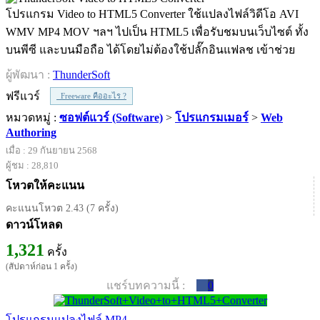
โปรแกรม Video to HTML5 Converter ใช้แปลงไฟล์วิดีโอ AVI
WMV MP4 MOV ฯลฯ ไปเป็น HTML5 เพื่อรับชมบนเว็บไซต์ ทั้ง
บนพีซี และบนมือถือ ได้โดยไม่ต้องใช้ปลั๊กอินแฟลช เข้าช่วย
ผู้พัฒนา :
ThunderSoft
ฟรีแวร์
Freeware คืออะไร ?
หมวดหมู่ :
ซอฟต์แวร์ (Software)
>
โปรแกรมเมอร์
>
Web
Authoring
เมื่อ : 29 กันยายน 2568
ผู้ชม : 28,810
โหวตให้คะแนน
คะแนนโหวต 2.43 (7 ครั้ง)
ดาวน์โหลด
1,321
ครั้ง
(สัปดาห์ก่อน 1 ครั้ง)
แชร์บทความนี้ :
0
โปรแกรมแปลงไฟล์ MP4