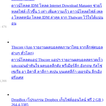
ดาวน์โหลด IDM โหลด Internet Download Manager ช่วยโ
หลดไฟล์ เร็วขึ้น 5 เท่า เพิ่มความเร็ว ดาวน์โหลดไฟล์ เพล
ง โหลดหนัง โหลด IDM ล่าสุด จาก Thaiware ไว้ใจได้แน่น
อน
: 476
Thscore (App รายงานผลบอลสดภาษาไทย จากลีกฟุตบอล
ต่างๆ ทั่วโลก)
ดาวน์โหลดแอป Thscore แอปฯ รายงานผลบอลสดรวดเร็ว
และแม่นยำทันใจ ผลบอลลีกดัง พรีเมียร์ลีก อังกฤษ กัลโช่
เซเรีย อา อิตาลี ลาลีกา สเปน บุนเดสลีก้า เยอรมัน ลีกเอิง
ฝรั่งเศส
6,366
DropBox (โปรแกรม Dropbox เก็บไฟล์ออนไลน์ ฟรี 2 GB )
264.4.3385