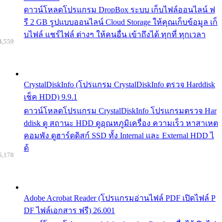
ดาวน์โหลดโปรแกรม DropBox ระบบ เก็บไฟล์ออนไลน์ ฟ
รี 2 GB รูปแบบออนไลน์ Cloud Storage ให้คุณเก็บข้อมูล เก็
บไฟล์ แชร์ไฟล์ ต่างๆ ให้คนอื่น เข้าถึงได้ ทุกที่ ทุกเวลา
4,559
CrystalDiskInfo (โปรแกรม CrystalDiskInfo ตรวจ Harddisk
เช็ค HDD) 9.9.1
ดาวน์โหลดโปรแกรม CrystalDiskInfo โปรแกรมตรวจ Har
ddisk ดู สถานะ HDD ดูอุณหภูมิเครื่อง ความเร็ว หาสาเหต
คอมพัง ดูฮาร์ดดิสก์ SSD ทั้ง Internal และ External HDD ไ
ด้
5,178
Adobe Acrobat Reader (โปรแกรมอ่านไฟล์ PDF เปิดไฟล์ P
DF ไฟล์เอกสาร ฟรี) 26.001