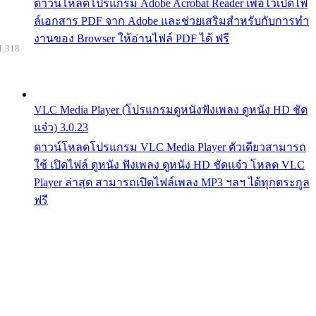
ดาวน์โหลดโปรแกรม Adobe Acrobat Reader เพื่อไว้เปิดไฟ
ล์เอกสาร PDF จาก Adobe และช่วยเสริมสำหรับกับการทำ
งานของ Browser ให้อ่านไฟล์ PDF ได้ ฟรี
1,318
VLC Media Player (โปรแกรมดูหนังฟังเพลง ดูหนัง HD ชัด
แจ๋ว) 3.0.23
ดาวน์โหลดโปรแกรม VLC Media Player ตัวเดียวสามารถ
ใช้ เปิดไฟล์ ดูหนัง ฟังเพลง ดูหนัง HD ชัดแจ๋ว โหลด VLC
Player ล่าสุด สามารถเปิดไฟล์เพลง MP3 ฯลฯ ได้ทุกตระกูล
ฟรี