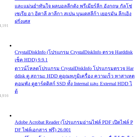
และแม่นยำทันใจ ผลบอลลีกดัง พรีเมียร์ลีก อังกฤษ กัลโช่
เซเรีย อา อิตาลี ลาลีกา สเปน บุนเดสลีก้า เยอรมัน ลีกเอิง
ฝรั่งเศส
4,191
CrystalDiskInfo (โปรแกรม CrystalDiskInfo ตรวจ Harddisk
เช็ค HDD) 9.9.1
ดาวน์โหลดโปรแกรม CrystalDiskInfo โปรแกรมตรวจ Har
ddisk ดู สถานะ HDD ดูอุณหภูมิเครื่อง ความเร็ว หาสาเหต
คอมพัง ดูฮาร์ดดิสก์ SSD ทั้ง Internal และ External HDD ไ
ด้
4,916
Adobe Acrobat Reader (โปรแกรมอ่านไฟล์ PDF เปิดไฟล์ P
DF ไฟล์เอกสาร ฟรี) 26.001