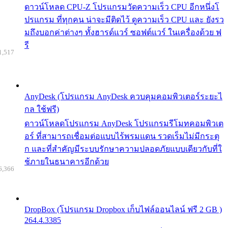
ดาวน์โหลด CPU-Z โปรแกรมวัดความเร็ว CPU อีกหนึ่งโ
ปรแกรม ที่ทุกคน น่าจะมีติดไว้ ดูความเร็ว CPU และ ยังรว
มถึงบอกค่าต่างๆ ทั้งฮารด์แวร์ ซอฟต์แวร์ ในเครื่องด้วย ฟ
รี
1,517
AnyDesk (โปรแกรม AnyDesk ควบคุมคอมพิวเตอร์ระยะไ
กล ใช้ฟรี)
ดาวน์โหลดโปรแกรม AnyDesk โปรแกรมรีโมทคอมพิวเต
อร์ ที่สามารถเชื่อมต่อแบบไร้พรมแดน รวดเร็มไม่มีกระตุ
ก และที่สำคัญมีระบบรักษาความปลอดภัยแบบเดียวกับที่ใ
ช้ภายในธนาคารอีกด้วย
6,366
DropBox (โปรแกรม Dropbox เก็บไฟล์ออนไลน์ ฟรี 2 GB )
264.4.3385