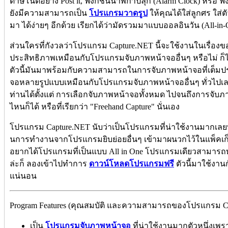
ดาษโน้ตอย่าง Post it, ฟังก์ชั่นนาฬิกาปลุก (Alarm Clock) หรือ ฟัง
ยังมีความสามารถเป็น
โปรแกรมวาดรูป
ให้คุณได้ใส่ลูกศร ใส่ต
มา ได้ง่ายๆ อีกด้วย เรียกได้ว่ามัดรวมมาแบบออลอินวัน (All-in
ส่วนใครที่กังวลว่าโปรแกรม Capture.NET นี้จะใช้งานในเรื่อง
ประสิทธิภาพเหมือนกับโปรแกรมจับภาพหน้าจออื่นๆ หรือไม่ ก็ไ
ตัวนี้มันมาพร้อมกับความสามารถในการจับภาพหน้าจอที่เต็ม
จอหลายรูปแบบเหมือนกับโปรแกรมจับภาพหน้าจออื่นๆ ทั่วไปเ
ท่านได้ตั้งแต่ การเลือกจับภาพหน้าจอทั้งหมด ไปจนถึงการจั
ไหนก็ได้ หรือที่เรียกว่า "Freehand Capture" นั่นเอง
โปรแกรม Capture.NET นับว่าเป็นโปรแกรมที่น่าใช้งานมากเลยทีเ
นการทำงานจากโปรแกรมยิบย่อยอื่นๆ เข้ามาผนวกไว้ในแพ็คเก
อยากได้โปรแกรมที่เป็นแบบ All in One โปรแกรมเดียวสามารถท
ล่ะก็ ลองเข้าไปทำการ
ดาวน์โหลดโปรแกรมฟรี
ตัวนี้มาใช้งานก
แน่นอน
Program Features (คุณสมบัติ และความสามารถของโปรแกรม Cap
เป็น
โปรแกรมจับภาพหน้าจอ
ที่น่าใช้งานมากตัวหนึ่งเ