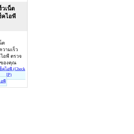
็วเน็ต
ช็คไอพี
น็ต
บความเร็ว
คไอพี ตรวจ
ีของคุณ
ไอพี