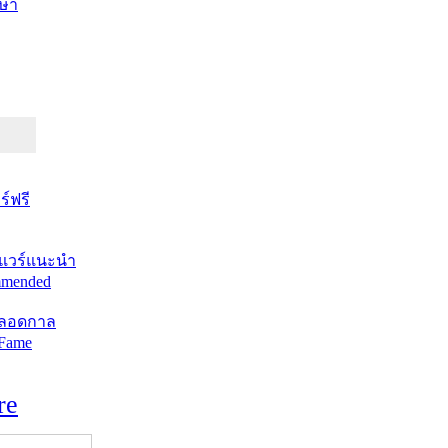
ษา
์ฟรี
แวร์แนะนำ
mended
ตลอดกาล
 Fame
re