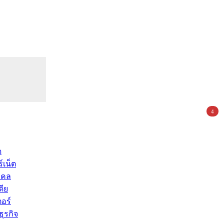
4
ด
์เน็ต
คคล
ดีย
อร์
ุรกิจ