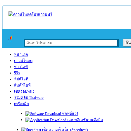
หน้าแรก
ดาวน์โหลด
ข่าวไอที
รีวิว
ทิปส์ไอที
สินค้าไอที
เช็ครอบหนัง
รวมคลิป Thaiware
เครื่องมือ
ซอฟต์แวร์
แอปพลิเคชันบนมือถือ
เช็คความเร็วเน็ต (Speedtest)