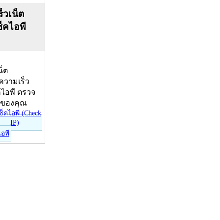
็วเน็ต
ช็คไอพี
น็ต
บความเร็ว
คไอพี ตรวจ
ีของคุณ
ไอพี