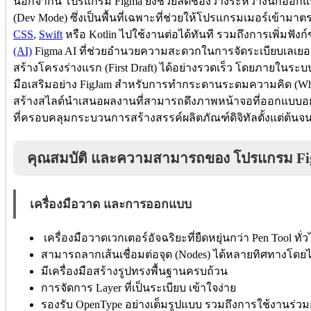
นอกจากนี้ โปรแกรม Figma ยังช่วยลดช่องว่างระหว่างนักออก
(Dev Mode) ซึ่งเป็นพื้นที่เฉพาะที่ช่วยให้โปรแกรมเมอร์เข้าม
CSS
,
Swift
หรือ Kotlin ไปใช้งานต่อได้ทันที รวมถึงการเพิ่มฟังก์ช
(AI)
Figma AI ที่ช่วยอำนวยความสะดวกในการจัดระเบียบเลเยอร
สร้างโครงร่างแรก (First Draft) ได้อย่างรวดเร็ว โดยภายในระบ
มือเสริมอย่าง FigJam สำหรับการทำกระดานระดมความคิด (Whit
สร้างสไลด์นำเสนอผลงานที่สามารถดึงภาพหน้าจอที่ออกแบบอยู่มา
ที่ครอบคลุมกระบวนการสร้างสรรค์ผลิตภัณฑ์ดิจิทัลตั้งแต่ต้
คุณสมบัติ และความสามารถของ โปรแกรม F
เครื่องมือวาด และการออกแบบ
เครื่องมือวาดเวกเตอร์อัจฉริยะที่ยืดหยุ่นกว่า Pen Tool ทั่
สามารถลากเส้นเชื่อมต่อจุด (Nodes) ได้หลายทิศทางโดยไ
มีเครื่องมือสร้างรูปทรงพื้นฐานครบถ้วน
การจัดการ Layer ที่เป็นระเบียบ เข้าใจง่าย
รองรับ OpenType อย่างเต็มรูปแบบ รวมถึงการใช้งานร่วมก