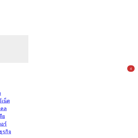
4
ด
์เน็ต
คคล
ดีย
อร์
ุรกิจ