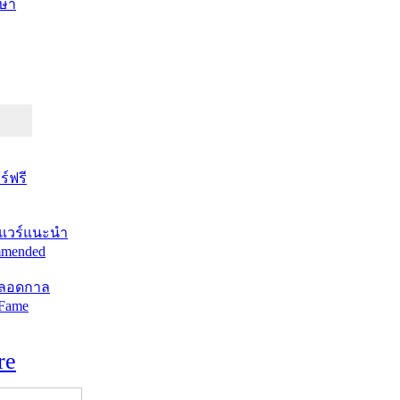
ษา
์ฟรี
แวร์แนะนำ
mended
ตลอดกาล
 Fame
re