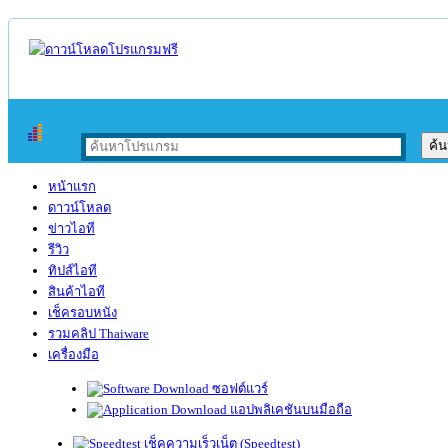
หน้าแรก
ดาวน์โหลด
ข่าวไอที
รีวิว
ทิปส์ไอที
สินค้าไอที
เช็ครอบหนัง
รวมคลิป Thaiware
เครื่องมือ
ซอฟต์แวร์
แอปพลิเคชันบนมือถือ
เช็คความเร็วเน็ต (Speedtest)