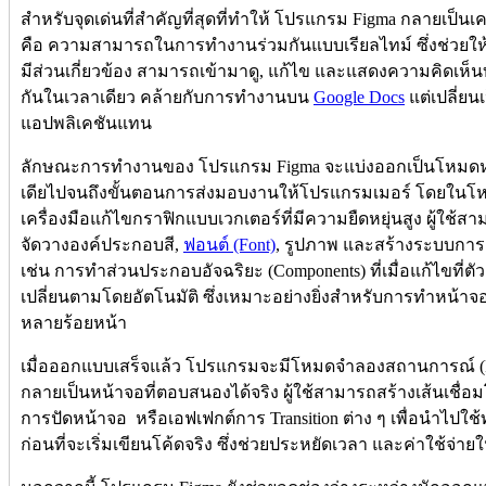
สำหรับจุดเด่นที่สำคัญที่สุดที่ทำให้ โปรแกรม Figma กลายเป็น
คือ ความสามารถในการทำงานร่วมกันแบบเรียลไทม์ ซึ่งช่วยให
มีส่วนเกี่ยวข้อง สามารถเข้ามาดู, แก้ไข และแสดงความคิดเห
กันในเวลาเดียว คล้ายกับการทำงานบน
Google Docs
แต่เปลี่ย
แอปพลิเคชันแทน
ลักษณะการทำงานของ โปรแกรม Figma จะแบ่งออกเป็นโหมดหลักท
เดียไปจนถึงขั้นตอนการส่งมอบงานให้โปรแกรมเมอร์ โดยในโห
เครื่องมือแก้ไขกราฟิกแบบเวกเตอร์ที่มีความยืดหยุ่นสูง ผู้ใช้
จัดวางองค์ประกอบสี,
ฟอนต์ (Font)
, รูปภาพ และสร้างระบบการออ
เช่น การทำส่วนประกอบอัจฉริยะ (Components) ที่เมื่อแก้ไขที่
เปลี่ยนตามโดยอัตโนมัติ ซึ่งเหมาะอย่างยิ่งสำหรับการทำหน้าจอ
หลายร้อยหน้า
เมื่อออกแบบเสร็จแล้ว โปรแกรมจะมีโหมดจำลองสถานการณ์ (Prot
กลายเป็นหน้าจอที่ตอบสนองได้จริง ผู้ใช้สามารถสร้างเส้นเชื
การปัดหน้าจอ หรือเอฟเฟกต์การ Transition ต่าง ๆ เพื่อนำไปใช้ท
ก่อนที่จะเริ่มเขียนโค้ดจริง ซึ่งช่วยประหยัดเวลา และค่าใช้จ