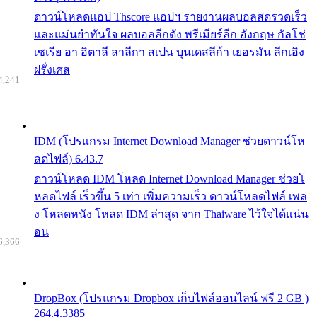
ดาวน์โหลดแอป Thscore แอปฯ รายงานผลบอลสดรวดเร็ว
และแม่นยำทันใจ ผลบอลลีกดัง พรีเมียร์ลีก อังกฤษ กัลโช่
เซเรีย อา อิตาลี ลาลีกา สเปน บุนเดสลีก้า เยอรมัน ลีกเอิง
ฝรั่งเศส
4,241
IDM (โปรแกรม Internet Download Manager ช่วยดาวน์โห
ลดไฟล์) 6.43.7
ดาวน์โหลด IDM โหลด Internet Download Manager ช่วยโ
หลดไฟล์ เร็วขึ้น 5 เท่า เพิ่มความเร็ว ดาวน์โหลดไฟล์ เพล
ง โหลดหนัง โหลด IDM ล่าสุด จาก Thaiware ไว้ใจได้แน่น
อน
6,366
DropBox (โปรแกรม Dropbox เก็บไฟล์ออนไลน์ ฟรี 2 GB )
264.4.3385