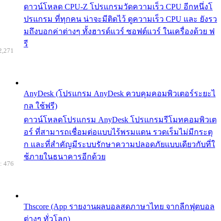
ดาวน์โหลด CPU-Z โปรแกรมวัดความเร็ว CPU อีกหนึ่งโ
ปรแกรม ที่ทุกคน น่าจะมีติดไว้ ดูความเร็ว CPU และ ยังรว
มถึงบอกค่าต่างๆ ทั้งฮารด์แวร์ ซอฟต์แวร์ ในเครื่องด้วย ฟ
รี
2,271
AnyDesk (โปรแกรม AnyDesk ควบคุมคอมพิวเตอร์ระยะไ
กล ใช้ฟรี)
ดาวน์โหลดโปรแกรม AnyDesk โปรแกรมรีโมทคอมพิวเต
อร์ ที่สามารถเชื่อมต่อแบบไร้พรมแดน รวดเร็มไม่มีกระตุ
ก และที่สำคัญมีระบบรักษาความปลอดภัยแบบเดียวกับที่ใ
ช้ภายในธนาคารอีกด้วย
: 476
Thscore (App รายงานผลบอลสดภาษาไทย จากลีกฟุตบอล
ต่างๆ ทั่วโลก)