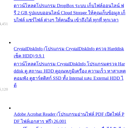
ดาวน์โหลดโปรแกรม DropBox ระบบ เก็บไฟล์ออนไลน์ ฟ
รี 2 GB รูปแบบออนไลน์ Cloud Storage ให้คุณเก็บข้อมูล เก็
บไฟล์ แชร์ไฟล์ ต่างๆ ให้คนอื่น เข้าถึงได้ ทุกที่ ทุกเวลา
4,451
CrystalDiskInfo (โปรแกรม CrystalDiskInfo ตรวจ Harddisk
เช็ค HDD) 9.9.1
ดาวน์โหลดโปรแกรม CrystalDiskInfo โปรแกรมตรวจ Har
ddisk ดู สถานะ HDD ดูอุณหภูมิเครื่อง ความเร็ว หาสาเหต
คอมพัง ดูฮาร์ดดิสก์ SSD ทั้ง Internal และ External HDD ไ
ด้
5,120
Adobe Acrobat Reader (โปรแกรมอ่านไฟล์ PDF เปิดไฟล์ P
DF ไฟล์เอกสาร ฟรี) 26.001