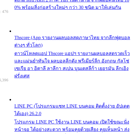
0% พร้อมสิ่งก่อสร้างใหม่ๆ กว่า 30 ชนิด มาให้เล่นกัน
: 476
Thscore (App รายงานผลบอลสดภาษาไทย จากลีกฟุตบอล
ต่างๆ ทั่วโลก)
ดาวน์โหลดแอป Thscore แอปฯ รายงานผลบอลสดรวดเร็ว
และแม่นยำทันใจ ผลบอลลีกดัง พรีเมียร์ลีก อังกฤษ กัลโช่
เซเรีย อา อิตาลี ลาลีกา สเปน บุนเดสลีก้า เยอรมัน ลีกเอิง
ฝรั่งเศส
6,396
LINE PC (โปรแกรมแชท LINE บนคอม ติดตั้งง่าย อัปเดต
ได้เอง) 26.2.0
โปรแกรม LINE PC ใช้งาน LINE บนคอม เปิดใช้ขณะนั่ง
หน้าจอ ได้อย่างสะดวก พร้อมคุยด้วยเสียง คุยเห็นหน้า ส่ง