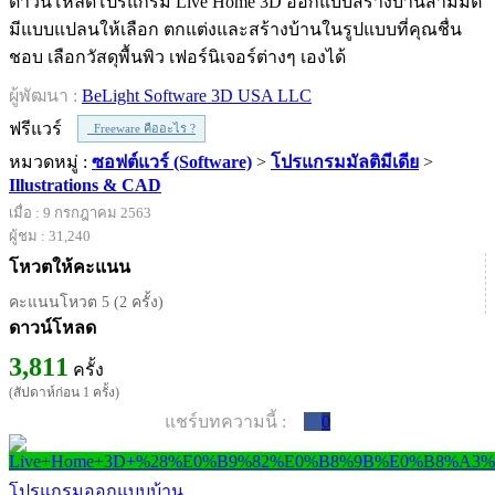
ดาวน์โหลดโปรแกรม Live Home 3D ออกแบบสร้างบ้านสามมิติ
มีแบบแปลนให้เลือก ตกแต่งและสร้างบ้านในรูปแบบที่คุณชื่น
ชอบ เลือกวัสดุพื้นพิว เฟอร์นิเจอร์ต่างๆ เองได้
ผู้พัฒนา :
BeLight Software 3D USA LLC
ฟรีแวร์
Freeware คืออะไร ?
หมวดหมู่ :
ซอฟต์แวร์ (Software)
>
โปรแกรมมัลติมีเดีย
>
Illustrations & CAD
เมื่อ : 9 กรกฎาคม 2563
ผู้ชม : 31,240
โหวตให้คะแนน
คะแนนโหวต 5 (2 ครั้ง)
ดาวน์โหลด
3,811
ครั้ง
(สัปดาห์ก่อน 1 ครั้ง)
แชร์บทความนี้ :
0
โปรแกรมออกแบบบ้าน