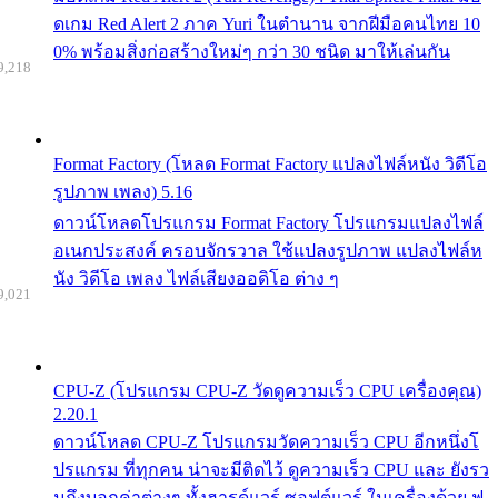
ดเกม Red Alert 2 ภาค Yuri ในตำนาน จากฝีมือคนไทย 10
0% พร้อมสิ่งก่อสร้างใหม่ๆ กว่า 30 ชนิด มาให้เล่นกัน
9,218
Format Factory (โหลด Format Factory แปลงไฟล์หนัง วิดีโอ
รูปภาพ เพลง) 5.16
ดาวน์โหลดโปรแกรม Format Factory โปรแกรมแปลงไฟล์
อเนกประสงค์ ครอบจักรวาล ใช้แปลงรูปภาพ แปลงไฟล์ห
นัง วิดีโอ เพลง ไฟล์เสียงออดิโอ ต่าง ๆ
9,021
CPU-Z (โปรแกรม CPU-Z วัดดูความเร็ว CPU เครื่องคุณ)
2.20.1
ดาวน์โหลด CPU-Z โปรแกรมวัดความเร็ว CPU อีกหนึ่งโ
ปรแกรม ที่ทุกคน น่าจะมีติดไว้ ดูความเร็ว CPU และ ยังรว
มถึงบอกค่าต่างๆ ทั้งฮารด์แวร์ ซอฟต์แวร์ ในเครื่องด้วย ฟ