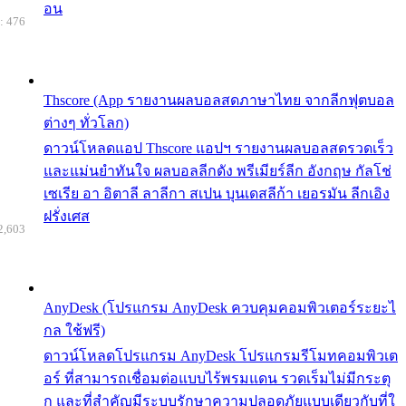
อน
: 476
Thscore (App รายงานผลบอลสดภาษาไทย จากลีกฟุตบอล
ต่างๆ ทั่วโลก)
ดาวน์โหลดแอป Thscore แอปฯ รายงานผลบอลสดรวดเร็ว
และแม่นยำทันใจ ผลบอลลีกดัง พรีเมียร์ลีก อังกฤษ กัลโช่
เซเรีย อา อิตาลี ลาลีกา สเปน บุนเดสลีก้า เยอรมัน ลีกเอิง
ฝรั่งเศส
2,603
AnyDesk (โปรแกรม AnyDesk ควบคุมคอมพิวเตอร์ระยะไ
กล ใช้ฟรี)
ดาวน์โหลดโปรแกรม AnyDesk โปรแกรมรีโมทคอมพิวเต
อร์ ที่สามารถเชื่อมต่อแบบไร้พรมแดน รวดเร็มไม่มีกระตุ
ก และที่สำคัญมีระบบรักษาความปลอดภัยแบบเดียวกับที่ใ