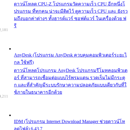
ดาวน์โหลด CPU-Z โปรแกรมวัดความเร็ว CPU อีกหนึ่งโ
ปรแกรม ที่ทุกคน น่าจะมีติดไว้ ดูความเร็ว CPU และ ยังรว
มถึงบอกค่าต่างๆ ทั้งฮารด์แวร์ ซอฟต์แวร์ ในเครื่องด้วย ฟ
รี
2,181
AnyDesk (โปรแกรม AnyDesk ควบคุมคอมพิวเตอร์ระยะไ
กล ใช้ฟรี)
ดาวน์โหลดโปรแกรม AnyDesk โปรแกรมรีโมทคอมพิวเต
อร์ ที่สามารถเชื่อมต่อแบบไร้พรมแดน รวดเร็มไม่มีกระตุ
ก และที่สำคัญมีระบบรักษาความปลอดภัยแบบเดียวกับที่ใ
ช้ภายในธนาคารอีกด้วย
4,211
IDM (โปรแกรม Internet Download Manager ช่วยดาวน์โห
ลดไฟล์) 6.43.7