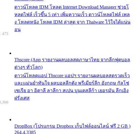
ดาวน์โหลด IDM โหลด Internet Download Manager ช่วยโ
หลดไฟล์ เร็วขึ้น 5 เท่า เพิ่มความเร็ว ดาวน์โหลดไฟล์ เพล
ง โหลดหนัง โหลด IDM ล่าสุด จาก Thaiware ไว้ใจได้แน่น
อน
: 475
Thscore (App รายงานผลบอลสดภาษาไทย จากลีกฟุตบอล
ต่างๆ ทั่วโลก)
ดาวน์โหลดแอป Thscore แอปฯ รายงานผลบอลสดรวดเร็ว
และแม่นยำทันใจ ผลบอลลีกดัง พรีเมียร์ลีก อังกฤษ กัลโช่
เซเรีย อา อิตาลี ลาลีกา สเปน บุนเดสลีก้า เยอรมัน ลีกเอิง
ฝรั่งเศส
6,366
DropBox (โปรแกรม Dropbox เก็บไฟล์ออนไลน์ ฟรี 2 GB )
264.4.3385