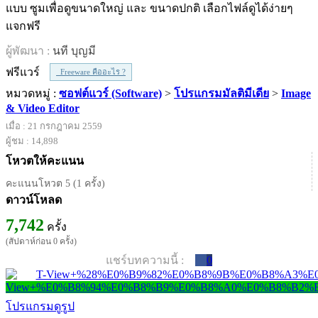
แบบ ซูมเพื่อดูขนาดใหญ่ และ ขนาดปกติ เลือกไฟล์ดูได้ง่ายๆ
แจกฟรี
ผู้พัฒนา :
นที บุญมี
ฟรีแวร์
Freeware คืออะไร ?
หมวดหมู่ :
ซอฟต์แวร์ (Software)
>
โปรแกรมมัลติมีเดีย
>
Image
& Video Editor
เมื่อ : 21 กรกฎาคม 2559
ผู้ชม : 14,898
โหวตให้คะแนน
คะแนนโหวต 5 (1 ครั้ง)
ดาวน์โหลด
7,742
ครั้ง
(สัปดาห์ก่อน 0 ครั้ง)
แชร์บทความนี้ :
0
โปรแกรมดูรูป