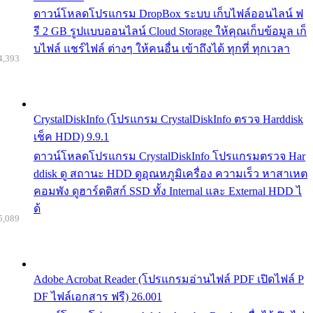
ดาวน์โหลดโปรแกรม DropBox ระบบ เก็บไฟล์ออนไลน์ ฟ
รี 2 GB รูปแบบออนไลน์ Cloud Storage ให้คุณเก็บข้อมูล เก็
บไฟล์ แชร์ไฟล์ ต่างๆ ให้คนอื่น เข้าถึงได้ ทุกที่ ทุกเวลา
4,393
CrystalDiskInfo (โปรแกรม CrystalDiskInfo ตรวจ Harddisk
เช็ค HDD) 9.9.1
ดาวน์โหลดโปรแกรม CrystalDiskInfo โปรแกรมตรวจ Har
ddisk ดู สถานะ HDD ดูอุณหภูมิเครื่อง ความเร็ว หาสาเหต
คอมพัง ดูฮาร์ดดิสก์ SSD ทั้ง Internal และ External HDD ไ
ด้
5,089
Adobe Acrobat Reader (โปรแกรมอ่านไฟล์ PDF เปิดไฟล์ P
DF ไฟล์เอกสาร ฟรี) 26.001