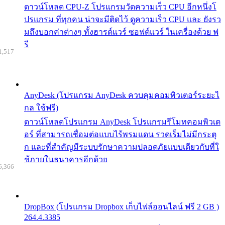
ดาวน์โหลด CPU-Z โปรแกรมวัดความเร็ว CPU อีกหนึ่งโ
ปรแกรม ที่ทุกคน น่าจะมีติดไว้ ดูความเร็ว CPU และ ยังรว
มถึงบอกค่าต่างๆ ทั้งฮารด์แวร์ ซอฟต์แวร์ ในเครื่องด้วย ฟ
รี
1,517
AnyDesk (โปรแกรม AnyDesk ควบคุมคอมพิวเตอร์ระยะไ
กล ใช้ฟรี)
ดาวน์โหลดโปรแกรม AnyDesk โปรแกรมรีโมทคอมพิวเต
อร์ ที่สามารถเชื่อมต่อแบบไร้พรมแดน รวดเร็มไม่มีกระตุ
ก และที่สำคัญมีระบบรักษาความปลอดภัยแบบเดียวกับที่ใ
ช้ภายในธนาคารอีกด้วย
6,366
DropBox (โปรแกรม Dropbox เก็บไฟล์ออนไลน์ ฟรี 2 GB )
264.4.3385