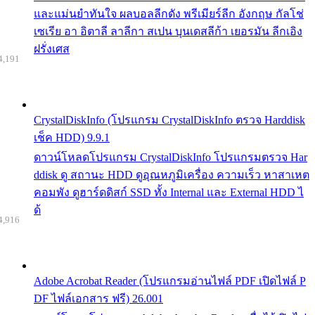
และแม่นยำทันใจ ผลบอลลีกดัง พรีเมียร์ลีก อังกฤษ กัลโช่
เซเรีย อา อิตาลี ลาลีกา สเปน บุนเดสลีก้า เยอรมัน ลีกเอิง
ฝรั่งเศส
4,191
CrystalDiskInfo (โปรแกรม CrystalDiskInfo ตรวจ Harddisk
เช็ค HDD) 9.9.1
ดาวน์โหลดโปรแกรม CrystalDiskInfo โปรแกรมตรวจ Har
ddisk ดู สถานะ HDD ดูอุณหภูมิเครื่อง ความเร็ว หาสาเหต
คอมพัง ดูฮาร์ดดิสก์ SSD ทั้ง Internal และ External HDD ไ
ด้
4,916
Adobe Acrobat Reader (โปรแกรมอ่านไฟล์ PDF เปิดไฟล์ P
DF ไฟล์เอกสาร ฟรี) 26.001