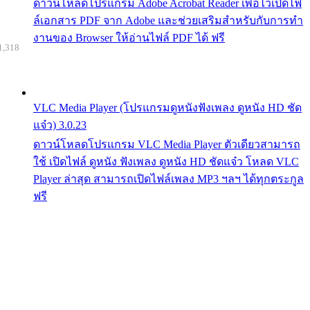
ดาวน์โหลดโปรแกรม Adobe Acrobat Reader เพื่อไว้เปิดไฟ
ล์เอกสาร PDF จาก Adobe และช่วยเสริมสำหรับกับการทำ
งานของ Browser ให้อ่านไฟล์ PDF ได้ ฟรี
1,318
VLC Media Player (โปรแกรมดูหนังฟังเพลง ดูหนัง HD ชัด
แจ๋ว) 3.0.23
ดาวน์โหลดโปรแกรม VLC Media Player ตัวเดียวสามารถ
ใช้ เปิดไฟล์ ดูหนัง ฟังเพลง ดูหนัง HD ชัดแจ๋ว โหลด VLC
Player ล่าสุด สามารถเปิดไฟล์เพลง MP3 ฯลฯ ได้ทุกตระกูล
ฟรี