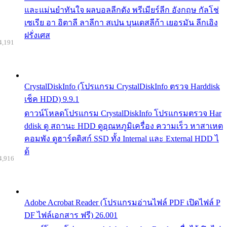
และแม่นยำทันใจ ผลบอลลีกดัง พรีเมียร์ลีก อังกฤษ กัลโช่
เซเรีย อา อิตาลี ลาลีกา สเปน บุนเดสลีก้า เยอรมัน ลีกเอิง
ฝรั่งเศส
4,191
CrystalDiskInfo (โปรแกรม CrystalDiskInfo ตรวจ Harddisk
เช็ค HDD) 9.9.1
ดาวน์โหลดโปรแกรม CrystalDiskInfo โปรแกรมตรวจ Har
ddisk ดู สถานะ HDD ดูอุณหภูมิเครื่อง ความเร็ว หาสาเหต
คอมพัง ดูฮาร์ดดิสก์ SSD ทั้ง Internal และ External HDD ไ
ด้
4,916
Adobe Acrobat Reader (โปรแกรมอ่านไฟล์ PDF เปิดไฟล์ P
DF ไฟล์เอกสาร ฟรี) 26.001