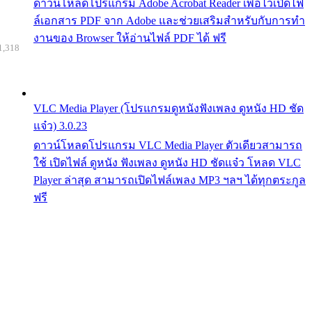
ดาวน์โหลดโปรแกรม Adobe Acrobat Reader เพื่อไว้เปิดไฟ
ล์เอกสาร PDF จาก Adobe และช่วยเสริมสำหรับกับการทำ
งานของ Browser ให้อ่านไฟล์ PDF ได้ ฟรี
1,318
VLC Media Player (โปรแกรมดูหนังฟังเพลง ดูหนัง HD ชัด
แจ๋ว) 3.0.23
ดาวน์โหลดโปรแกรม VLC Media Player ตัวเดียวสามารถ
ใช้ เปิดไฟล์ ดูหนัง ฟังเพลง ดูหนัง HD ชัดแจ๋ว โหลด VLC
Player ล่าสุด สามารถเปิดไฟล์เพลง MP3 ฯลฯ ได้ทุกตระกูล
ฟรี