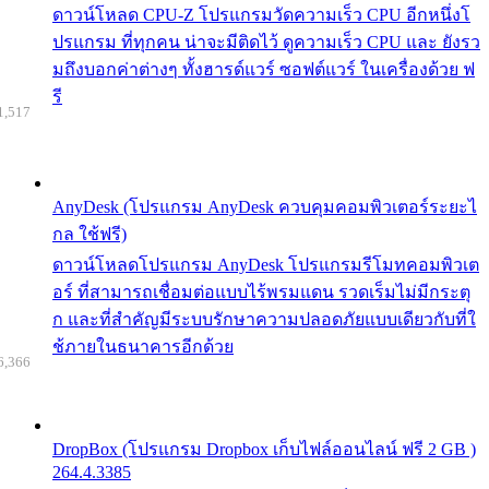
ดาวน์โหลด CPU-Z โปรแกรมวัดความเร็ว CPU อีกหนึ่งโ
ปรแกรม ที่ทุกคน น่าจะมีติดไว้ ดูความเร็ว CPU และ ยังรว
มถึงบอกค่าต่างๆ ทั้งฮารด์แวร์ ซอฟต์แวร์ ในเครื่องด้วย ฟ
รี
1,517
AnyDesk (โปรแกรม AnyDesk ควบคุมคอมพิวเตอร์ระยะไ
กล ใช้ฟรี)
ดาวน์โหลดโปรแกรม AnyDesk โปรแกรมรีโมทคอมพิวเต
อร์ ที่สามารถเชื่อมต่อแบบไร้พรมแดน รวดเร็มไม่มีกระตุ
ก และที่สำคัญมีระบบรักษาความปลอดภัยแบบเดียวกับที่ใ
ช้ภายในธนาคารอีกด้วย
6,366
DropBox (โปรแกรม Dropbox เก็บไฟล์ออนไลน์ ฟรี 2 GB )
264.4.3385