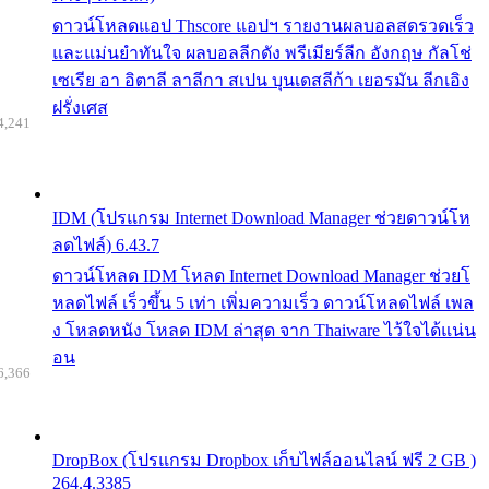
ดาวน์โหลดแอป Thscore แอปฯ รายงานผลบอลสดรวดเร็ว
และแม่นยำทันใจ ผลบอลลีกดัง พรีเมียร์ลีก อังกฤษ กัลโช่
เซเรีย อา อิตาลี ลาลีกา สเปน บุนเดสลีก้า เยอรมัน ลีกเอิง
ฝรั่งเศส
4,241
IDM (โปรแกรม Internet Download Manager ช่วยดาวน์โห
ลดไฟล์) 6.43.7
ดาวน์โหลด IDM โหลด Internet Download Manager ช่วยโ
หลดไฟล์ เร็วขึ้น 5 เท่า เพิ่มความเร็ว ดาวน์โหลดไฟล์ เพล
ง โหลดหนัง โหลด IDM ล่าสุด จาก Thaiware ไว้ใจได้แน่น
อน
6,366
DropBox (โปรแกรม Dropbox เก็บไฟล์ออนไลน์ ฟรี 2 GB )
264.4.3385