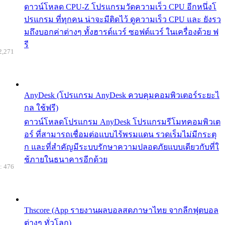
ดาวน์โหลด CPU-Z โปรแกรมวัดความเร็ว CPU อีกหนึ่งโ
ปรแกรม ที่ทุกคน น่าจะมีติดไว้ ดูความเร็ว CPU และ ยังรว
มถึงบอกค่าต่างๆ ทั้งฮารด์แวร์ ซอฟต์แวร์ ในเครื่องด้วย ฟ
รี
2,271
AnyDesk (โปรแกรม AnyDesk ควบคุมคอมพิวเตอร์ระยะไ
กล ใช้ฟรี)
ดาวน์โหลดโปรแกรม AnyDesk โปรแกรมรีโมทคอมพิวเต
อร์ ที่สามารถเชื่อมต่อแบบไร้พรมแดน รวดเร็มไม่มีกระตุ
ก และที่สำคัญมีระบบรักษาความปลอดภัยแบบเดียวกับที่ใ
ช้ภายในธนาคารอีกด้วย
: 476
Thscore (App รายงานผลบอลสดภาษาไทย จากลีกฟุตบอล
ต่างๆ ทั่วโลก)