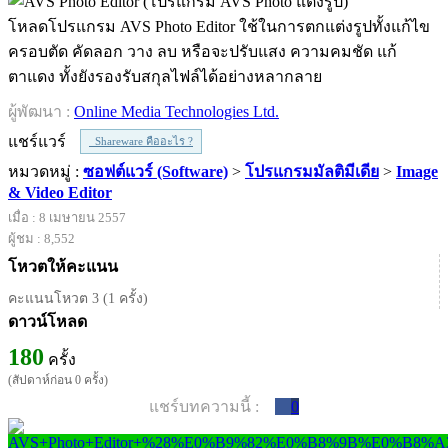
โหลดโปรแกรม AVS Photo Editor ใช้ในการตกแต่งรูปทั้งแก้ไข
ครอบตัด คัดลอก วาง ลบ หรือจะปรับแสง ความคมชัด แก้
ตาแดง ทั้งยังรองรับสกุลไฟล์ได้อย่างหลากลาย
ผู้พัฒนา :
Online Media Technologies Ltd.
แชร์แวร์
Shareware คืออะไร ?
หมวดหมู่ :
ซอฟต์แวร์ (Software)
>
โปรแกรมมัลติมีเดีย
>
Image
& Video Editor
เมื่อ : 8 เมษายน 2557
ผู้ชม : 8,552
โหวตให้คะแนน
คะแนนโหวต 3 (1 ครั้ง)
ดาวน์โหลด
180
ครั้ง
(สัปดาห์ก่อน 0 ครั้ง)
แชร์บทความนี้ :
0