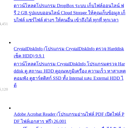
ดาวน์โหลดโปรแกรม DropBox ระบบ เก็บไฟล์ออนไลน์ ฟ
รี 2 GB รูปแบบออนไลน์ Cloud Storage ให้คุณเก็บข้อมูล เก็
บไฟล์ แชร์ไฟล์ ต่างๆ ให้คนอื่น เข้าถึงได้ ทุกที่ ทุกเวลา
4,451
CrystalDiskInfo (โปรแกรม CrystalDiskInfo ตรวจ Harddisk
เช็ค HDD) 9.9.1
ดาวน์โหลดโปรแกรม CrystalDiskInfo โปรแกรมตรวจ Har
ddisk ดู สถานะ HDD ดูอุณหภูมิเครื่อง ความเร็ว หาสาเหต
คอมพัง ดูฮาร์ดดิสก์ SSD ทั้ง Internal และ External HDD ไ
ด้
5,120
Adobe Acrobat Reader (โปรแกรมอ่านไฟล์ PDF เปิดไฟล์ P
DF ไฟล์เอกสาร ฟรี) 26.001