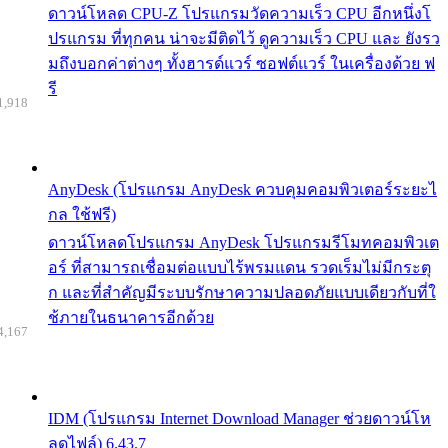
ดาวน์โหลด CPU-Z โปรแกรมวัดความเร็ว CPU อีกหนึ่งโ
ปรแกรม ที่ทุกคน น่าจะมีติดไว้ ดูความเร็ว CPU และ ยังรว
มถึงบอกค่าต่างๆ ทั้งฮารด์แวร์ ซอฟต์แวร์ ในเครื่องด้วย ฟ
รี
1,918
AnyDesk (โปรแกรม AnyDesk ควบคุมคอมพิวเตอร์ระยะไ
กล ใช้ฟรี)
ดาวน์โหลดโปรแกรม AnyDesk โปรแกรมรีโมทคอมพิวเต
อร์ ที่สามารถเชื่อมต่อแบบไร้พรมแดน รวดเร็มไม่มีกระตุ
ก และที่สำคัญมีระบบรักษาความปลอดภัยแบบเดียวกับที่ใ
ช้ภายในธนาคารอีกด้วย
4,167
IDM (โปรแกรม Internet Download Manager ช่วยดาวน์โห
ลดไฟล์) 6.43.7