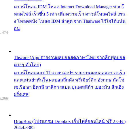
ดาวน์โหลด IDM โหลด Internet Download Manager ช่วยโ
หลดไฟล์ เร็วขึ้น 5 เท่า เพิ่มความเร็ว ดาวน์โหลดไฟล์ เพล
ง โหลดหนัง โหลด IDM ล่าสุด จาก Thaiware ไว้ใจได้แน่น
อน
: 474
Thscore (App รายงานผลบอลสดภาษาไทย จากลีกฟุตบอล
ต่างๆ ทั่วโลก)
ดาวน์โหลดแอป Thscore แอปฯ รายงานผลบอลสดรวดเร็ว
และแม่นยำทันใจ ผลบอลลีกดัง พรีเมียร์ลีก อังกฤษ กัลโช่
เซเรีย อา อิตาลี ลาลีกา สเปน บุนเดสลีก้า เยอรมัน ลีกเอิง
ฝรั่งเศส
6,366
DropBox (โปรแกรม Dropbox เก็บไฟล์ออนไลน์ ฟรี 2 GB )
264.4.3385