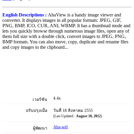
English Descriptions :
AhaView is a handy image viewer and
converter. It displays images in all popular formats: JPEG, GIF,
PNG, BMP, ICO, CUR, ANI, WBMP. It has a thumbnail mode and
lets you quickly browse through numerous image files, open any of
them full size with a double click, convert images to JPEG, PNG,
BMP formats. You can also move, copy, duplicate and rename files
and copy images to the clipboard...
4.4x
เวอร์ชัน
ปรับปรุงเมื่อ
วันที่ 18 สิงหาคม 2555
(Last Updated :
August 18, 2012
)
Aha-soft
ผู้พัฒนา