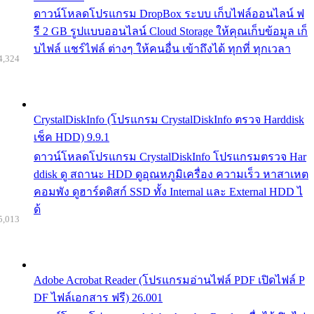
ดาวน์โหลดโปรแกรม DropBox ระบบ เก็บไฟล์ออนไลน์ ฟ
รี 2 GB รูปแบบออนไลน์ Cloud Storage ให้คุณเก็บข้อมูล เก็
บไฟล์ แชร์ไฟล์ ต่างๆ ให้คนอื่น เข้าถึงได้ ทุกที่ ทุกเวลา
4,324
CrystalDiskInfo (โปรแกรม CrystalDiskInfo ตรวจ Harddisk
เช็ค HDD) 9.9.1
ดาวน์โหลดโปรแกรม CrystalDiskInfo โปรแกรมตรวจ Har
ddisk ดู สถานะ HDD ดูอุณหภูมิเครื่อง ความเร็ว หาสาเหต
คอมพัง ดูฮาร์ดดิสก์ SSD ทั้ง Internal และ External HDD ไ
ด้
5,013
Adobe Acrobat Reader (โปรแกรมอ่านไฟล์ PDF เปิดไฟล์ P
DF ไฟล์เอกสาร ฟรี) 26.001