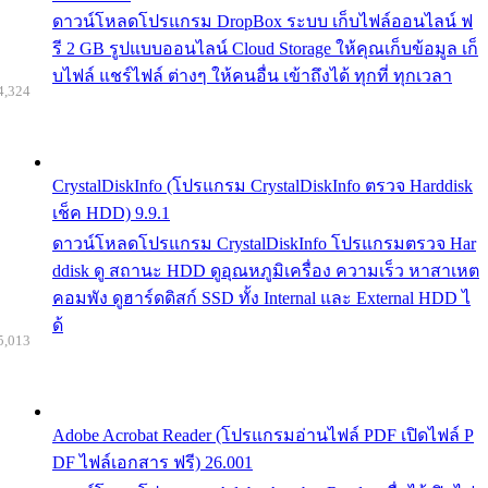
ดาวน์โหลดโปรแกรม DropBox ระบบ เก็บไฟล์ออนไลน์ ฟ
รี 2 GB รูปแบบออนไลน์ Cloud Storage ให้คุณเก็บข้อมูล เก็
บไฟล์ แชร์ไฟล์ ต่างๆ ให้คนอื่น เข้าถึงได้ ทุกที่ ทุกเวลา
4,324
CrystalDiskInfo (โปรแกรม CrystalDiskInfo ตรวจ Harddisk
เช็ค HDD) 9.9.1
ดาวน์โหลดโปรแกรม CrystalDiskInfo โปรแกรมตรวจ Har
ddisk ดู สถานะ HDD ดูอุณหภูมิเครื่อง ความเร็ว หาสาเหต
คอมพัง ดูฮาร์ดดิสก์ SSD ทั้ง Internal และ External HDD ไ
ด้
5,013
Adobe Acrobat Reader (โปรแกรมอ่านไฟล์ PDF เปิดไฟล์ P
DF ไฟล์เอกสาร ฟรี) 26.001