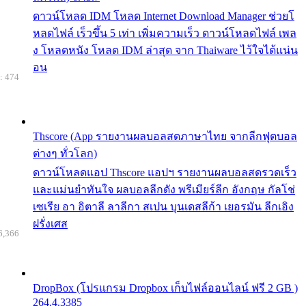
ดาวน์โหลด IDM โหลด Internet Download Manager ช่วยโ
หลดไฟล์ เร็วขึ้น 5 เท่า เพิ่มความเร็ว ดาวน์โหลดไฟล์ เพล
ง โหลดหนัง โหลด IDM ล่าสุด จาก Thaiware ไว้ใจได้แน่น
อน
: 474
Thscore (App รายงานผลบอลสดภาษาไทย จากลีกฟุตบอล
ต่างๆ ทั่วโลก)
ดาวน์โหลดแอป Thscore แอปฯ รายงานผลบอลสดรวดเร็ว
และแม่นยำทันใจ ผลบอลลีกดัง พรีเมียร์ลีก อังกฤษ กัลโช่
เซเรีย อา อิตาลี ลาลีกา สเปน บุนเดสลีก้า เยอรมัน ลีกเอิง
ฝรั่งเศส
6,366
DropBox (โปรแกรม Dropbox เก็บไฟล์ออนไลน์ ฟรี 2 GB )
264.4.3385