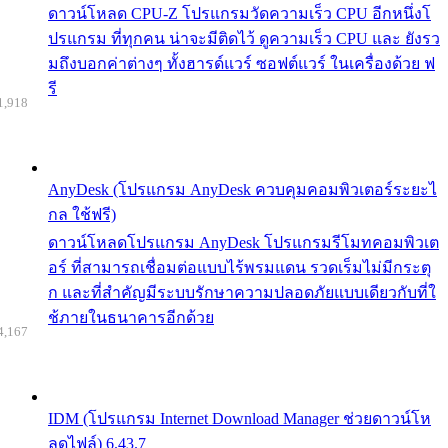
ดาวน์โหลด CPU-Z โปรแกรมวัดความเร็ว CPU อีกหนึ่งโ
ปรแกรม ที่ทุกคน น่าจะมีติดไว้ ดูความเร็ว CPU และ ยังรว
มถึงบอกค่าต่างๆ ทั้งฮารด์แวร์ ซอฟต์แวร์ ในเครื่องด้วย ฟ
รี
1,918
AnyDesk (โปรแกรม AnyDesk ควบคุมคอมพิวเตอร์ระยะไ
กล ใช้ฟรี)
ดาวน์โหลดโปรแกรม AnyDesk โปรแกรมรีโมทคอมพิวเต
อร์ ที่สามารถเชื่อมต่อแบบไร้พรมแดน รวดเร็มไม่มีกระตุ
ก และที่สำคัญมีระบบรักษาความปลอดภัยแบบเดียวกับที่ใ
ช้ภายในธนาคารอีกด้วย
4,167
IDM (โปรแกรม Internet Download Manager ช่วยดาวน์โห
ลดไฟล์) 6.43.7