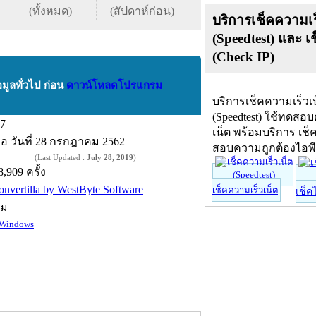
(ทั้งหมด)
(สัปดาห์ก่อน)
บริการเช็คความเร
(Speedtest) และ เ
(Check IP)
อมูลทั่วไป ก่อน
ดาวน์โหลดโปรแกรม
บริการเช็คความเร็วเ
(Speedtest) ใช้ทดสอ
.7
เน็ต พร้อมบริการ เช็
ื่อ
วันที่ 28 กรกฎาคม 2562
สอบความถูกต้องไอพ
(Last Updated :
July 28, 2019
)
8,909 ครั้ง
onvertilla by WestByte Software
เช็คความเร็วเน็ต
เช็ค
์ม
Windows