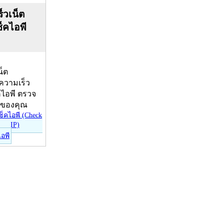
็วเน็ต
ช็คไอพี
น็ต
บความเร็ว
คไอพี ตรวจ
ีของคุณ
ไอพี