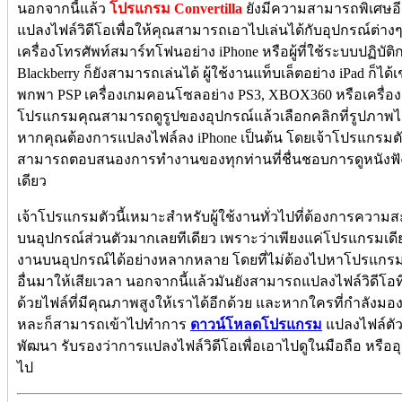
นอกจากนี้แล้ว
โปรแกรม Convertilla
ยังมีความสามารถพิเศษอีก
แปลงไฟล์วิดีโอเพื่อให้คุณสามารถเอาไปเล่นได้กับอุปกรณ์ต่าง
เครื่องโทรศัพท์สมาร์ทโฟนอย่าง iPhone หรือผู้ที่ใช้ระบบปฏิบัติก
Blackberry ก็ยังสามารถเล่นได้ ผู้ใช้งานแท็บเล็ตอย่าง iPad ก็ได้
พกพา PSP เครื่องเกมคอนโซลอย่าง PS3, XBOX360 หรือเครื่องเล
โปรแกรมคุณสามารถดูรูปของอุปกรณ์แล้วเลือกคลิกที่รูปภาพได้
หากคุณต้องการแปลงไฟล์ลง iPhone เป็นต้น โดยเจ้าโปรแกรมตัว
สามารถตอบสนองการทำงานของทุกท่านที่ชื่นชอบการดูหนังฟังเ
เดียว
เจ้าโปรแกรมตัวนี้เหมาะสำหรับผู้ใช้งานทั่วไปที่ต้องการควา
บนอุปกรณ์ส่วนตัวมากเลยทีเดียว เพราะว่าเพียงแค่โปรแกรมเด
งานบนอุปกรณ์ได้อย่างหลากหลาย โดยที่ไม่ต้องไปหาโปรแกรม
อื่นมาให้เสียเวลา นอกจากนี้แล้วมันยังสามารถแปลงไฟล์วิดีโอ
ด้วยไฟล์ที่มีคุณภาพสูงให้เราได้อีกด้วย และหากใครที่กำลังมอ
หละก็สามารถเข้าไปทำการ
ดาวน์โหลดโปรแกรม
แปลงไฟล์ตัวน
พัฒนา รับรองว่าการแปลงไฟล์วิดีโอเพื่อเอาไปดูในมือถือ หรืออ
ไป