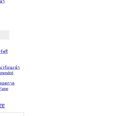
ษา
์ฟรี
แวร์แนะนำ
mended
ตลอดกาล
 Fame
re