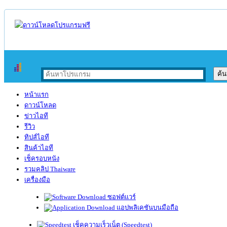
หน้าแรก
ดาวน์โหลด
ข่าวไอที
รีวิว
ทิปส์ไอที
สินค้าไอที
เช็ครอบหนัง
รวมคลิป Thaiware
เครื่องมือ
ซอฟต์แวร์
แอปพลิเคชันบนมือถือ
เช็คความเร็วเน็ต (Speedtest)