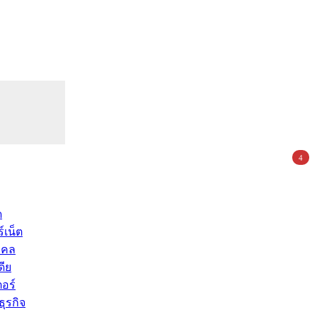
4
ด
์เน็ต
คคล
ดีย
อร์
ุรกิจ