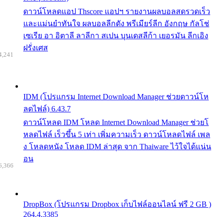
ดาวน์โหลดแอป Thscore แอปฯ รายงานผลบอลสดรวดเร็ว
และแม่นยำทันใจ ผลบอลลีกดัง พรีเมียร์ลีก อังกฤษ กัลโช่
เซเรีย อา อิตาลี ลาลีกา สเปน บุนเดสลีก้า เยอรมัน ลีกเอิง
ฝรั่งเศส
4,241
IDM (โปรแกรม Internet Download Manager ช่วยดาวน์โห
ลดไฟล์) 6.43.7
ดาวน์โหลด IDM โหลด Internet Download Manager ช่วยโ
หลดไฟล์ เร็วขึ้น 5 เท่า เพิ่มความเร็ว ดาวน์โหลดไฟล์ เพล
ง โหลดหนัง โหลด IDM ล่าสุด จาก Thaiware ไว้ใจได้แน่น
อน
6,366
DropBox (โปรแกรม Dropbox เก็บไฟล์ออนไลน์ ฟรี 2 GB )
264.4.3385