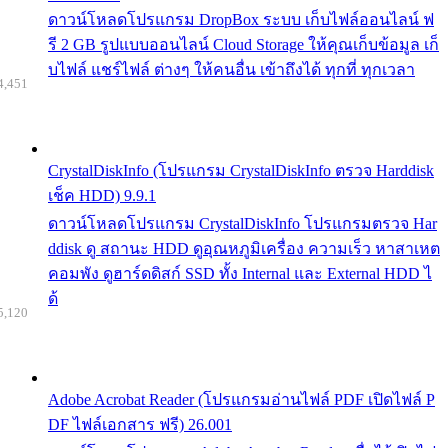
ดาวน์โหลดโปรแกรม DropBox ระบบ เก็บไฟล์ออนไลน์ ฟ
รี 2 GB รูปแบบออนไลน์ Cloud Storage ให้คุณเก็บข้อมูล เก็
บไฟล์ แชร์ไฟล์ ต่างๆ ให้คนอื่น เข้าถึงได้ ทุกที่ ทุกเวลา
4,451
CrystalDiskInfo (โปรแกรม CrystalDiskInfo ตรวจ Harddisk
เช็ค HDD) 9.9.1
ดาวน์โหลดโปรแกรม CrystalDiskInfo โปรแกรมตรวจ Har
ddisk ดู สถานะ HDD ดูอุณหภูมิเครื่อง ความเร็ว หาสาเหต
คอมพัง ดูฮาร์ดดิสก์ SSD ทั้ง Internal และ External HDD ไ
ด้
5,120
Adobe Acrobat Reader (โปรแกรมอ่านไฟล์ PDF เปิดไฟล์ P
DF ไฟล์เอกสาร ฟรี) 26.001