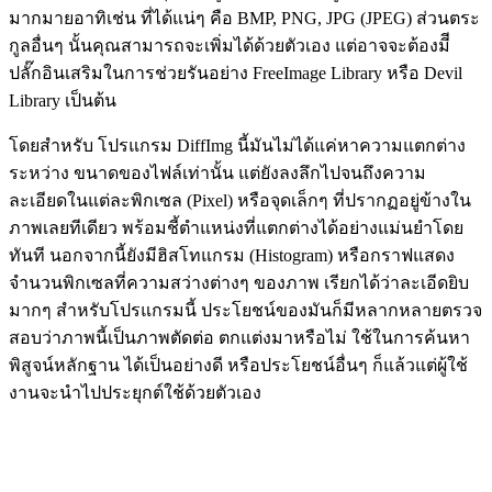
มากมายอาทิเช่น ที่ได้แน่ๆ คือ BMP, PNG, JPG (JPEG) ส่วนตระ
กูลอื่นๆ นั้นคุณสามารถจะเพิ่มได้ด้วยตัวเอง แต่อาจจะต้องมีี
ปลั๊กอินเสริมในการช่วยรันอย่าง FreeImage Library หรือ Devil
Library เป็นต้น
โดยสำหรับ โปรแกรม DiffImg นี้มันไม่ได้แค่หาความแตกต่าง
ระหว่าง ขนาดของไฟล์เท่านั้น แต่ยังลงลึกไปจนถึงความ
ละเอียดในแต่ละพิกเซล (Pixel) หรือจุดเล็กๆ ที่ปรากฏอยู่ข้างใน
ภาพเลยทีเดียว พร้อมชี้ตำแหน่งที่แตกต่างได้อย่างแม่นยำโดย
ทันที นอกจากนี้ยังมีฮิสโทแกรม (Histogram) หรือกราฟแสดง
จำนวนพิกเซลที่ความสว่างต่างๆ ของภาพ เรียกได้ว่าละเอีดยิบ
มากๆ สำหรับโปรแกรมนี้ ประโยชน์ของมันก็มีหลากหลายตรวจ
สอบว่าภาพนี้เป็นภาพตัดต่อ ตกแต่งมาหรือไม่ ใช้ในการค้นหา
พิสูจน์หลักฐาน ได้เป็นอย่างดี หรือประโยชน์อื่นๆ ก็แล้วแต่ผู้ใช้
งานจะนำไปประยุกต์ใช้ด้วยตัวเอง