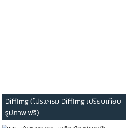
DiffImg (โปรแกรม DiffImg เปรียบเทียบ
รูปภาพ ฟรี)