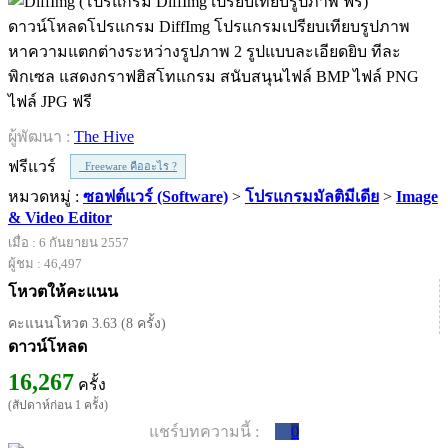
ดาวน์โหลดโปรแกรม DiffImg โปรแกรมเปรียบเทียบรูปภาพ
หาความแตกต่างระหว่างรูปภาพ 2 รูปแบบละเอียดยิบ ทีละ
พิกเซล แสดงกราฟฮิสโทแกรม สนับสนุนไฟล์ BMP ไฟล์ PNG
ไฟล์ JPG ฟรี
ผู้พัฒนา :
The Hive
ฟรีแวร์
Freeware คืออะไร ?
หมวดหมู่ :
ซอฟต์แวร์ (Software)
>
โปรแกรมมัลติมีเดีย
>
Image
& Video Editor
เมื่อ : 6 กันยายน 2557
ผู้ชม : 46,497
โหวตให้คะแนน
คะแนนโหวต 3.63 (8 ครั้ง)
ดาวน์โหลด
16,267
ครั้ง
(สัปดาห์ก่อน 1 ครั้ง)
แชร์บทความนี้ :
0