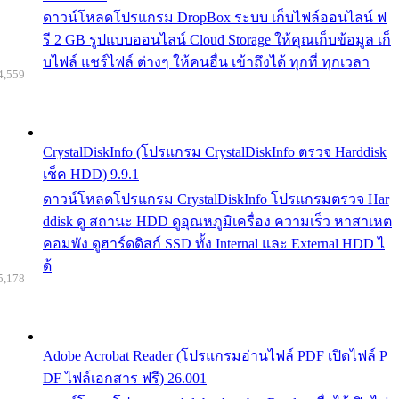
ดาวน์โหลดโปรแกรม DropBox ระบบ เก็บไฟล์ออนไลน์ ฟ
รี 2 GB รูปแบบออนไลน์ Cloud Storage ให้คุณเก็บข้อมูล เก็
บไฟล์ แชร์ไฟล์ ต่างๆ ให้คนอื่น เข้าถึงได้ ทุกที่ ทุกเวลา
4,559
CrystalDiskInfo (โปรแกรม CrystalDiskInfo ตรวจ Harddisk
เช็ค HDD) 9.9.1
ดาวน์โหลดโปรแกรม CrystalDiskInfo โปรแกรมตรวจ Har
ddisk ดู สถานะ HDD ดูอุณหภูมิเครื่อง ความเร็ว หาสาเหต
คอมพัง ดูฮาร์ดดิสก์ SSD ทั้ง Internal และ External HDD ไ
ด้
5,178
Adobe Acrobat Reader (โปรแกรมอ่านไฟล์ PDF เปิดไฟล์ P
DF ไฟล์เอกสาร ฟรี) 26.001