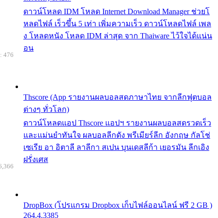
ดาวน์โหลด IDM โหลด Internet Download Manager ช่วยโ
หลดไฟล์ เร็วขึ้น 5 เท่า เพิ่มความเร็ว ดาวน์โหลดไฟล์ เพล
ง โหลดหนัง โหลด IDM ล่าสุด จาก Thaiware ไว้ใจได้แน่น
อน
: 476
Thscore (App รายงานผลบอลสดภาษาไทย จากลีกฟุตบอล
ต่างๆ ทั่วโลก)
ดาวน์โหลดแอป Thscore แอปฯ รายงานผลบอลสดรวดเร็ว
และแม่นยำทันใจ ผลบอลลีกดัง พรีเมียร์ลีก อังกฤษ กัลโช่
เซเรีย อา อิตาลี ลาลีกา สเปน บุนเดสลีก้า เยอรมัน ลีกเอิง
ฝรั่งเศส
6,366
DropBox (โปรแกรม Dropbox เก็บไฟล์ออนไลน์ ฟรี 2 GB )
264.4.3385