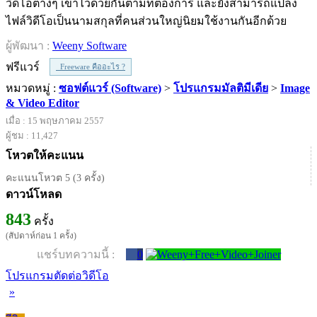
วิดีโอต่างๆ เข้าไว้ด้วยกันตามที่ต้องการ และยังสามารถแปลง
ไฟล์วิดีโอเป็นนามสกุลที่คนส่วนใหญ่นิยมใช้งานกันอีกด้วย
ผู้พัฒนา :
Weeny Software
ฟรีแวร์
Freeware คืออะไร ?
หมวดหมู่ :
ซอฟต์แวร์ (Software)
>
โปรแกรมมัลติมีเดีย
>
Image
& Video Editor
เมื่อ : 15 พฤษภาคม 2557
ผู้ชม : 11,427
โหวตให้คะแนน
คะแนนโหวต 5 (3 ครั้ง)
ดาวน์โหลด
843
ครั้ง
(สัปดาห์ก่อน 1 ครั้ง)
แชร์บทความนี้ :
0
โปรแกรมตัดต่อวิดีโอ
»