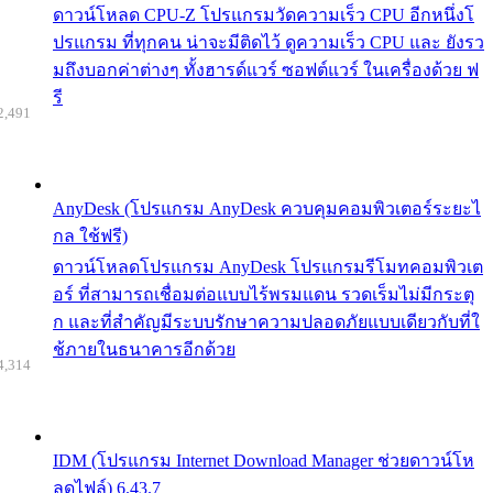
ดาวน์โหลด CPU-Z โปรแกรมวัดความเร็ว CPU อีกหนึ่งโ
ปรแกรม ที่ทุกคน น่าจะมีติดไว้ ดูความเร็ว CPU และ ยังรว
มถึงบอกค่าต่างๆ ทั้งฮารด์แวร์ ซอฟต์แวร์ ในเครื่องด้วย ฟ
รี
2,491
AnyDesk (โปรแกรม AnyDesk ควบคุมคอมพิวเตอร์ระยะไ
กล ใช้ฟรี)
ดาวน์โหลดโปรแกรม AnyDesk โปรแกรมรีโมทคอมพิวเต
อร์ ที่สามารถเชื่อมต่อแบบไร้พรมแดน รวดเร็มไม่มีกระตุ
ก และที่สำคัญมีระบบรักษาความปลอดภัยแบบเดียวกับที่ใ
ช้ภายในธนาคารอีกด้วย
4,314
IDM (โปรแกรม Internet Download Manager ช่วยดาวน์โห
ลดไฟล์) 6.43.7