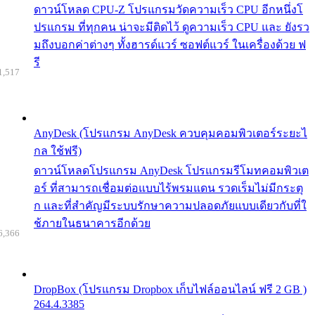
ดาวน์โหลด CPU-Z โปรแกรมวัดความเร็ว CPU อีกหนึ่งโ
ปรแกรม ที่ทุกคน น่าจะมีติดไว้ ดูความเร็ว CPU และ ยังรว
มถึงบอกค่าต่างๆ ทั้งฮารด์แวร์ ซอฟต์แวร์ ในเครื่องด้วย ฟ
รี
1,517
AnyDesk (โปรแกรม AnyDesk ควบคุมคอมพิวเตอร์ระยะไ
กล ใช้ฟรี)
ดาวน์โหลดโปรแกรม AnyDesk โปรแกรมรีโมทคอมพิวเต
อร์ ที่สามารถเชื่อมต่อแบบไร้พรมแดน รวดเร็มไม่มีกระตุ
ก และที่สำคัญมีระบบรักษาความปลอดภัยแบบเดียวกับที่ใ
ช้ภายในธนาคารอีกด้วย
6,366
DropBox (โปรแกรม Dropbox เก็บไฟล์ออนไลน์ ฟรี 2 GB )
264.4.3385