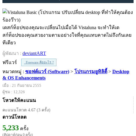
เดสก์ท็อปของคุณจะเปลี่ยนไปเมื่อได้ Vistaluna จะทำให้เด
สก์ท็อปของคุณสวยงามตามอย่างใจที่คุณแทบคาดไม่ถึงกันเลย
ทีเดียว
ผู้พัฒนา :
deviantART
ฟรีแวร์
Freeware คืออะไร ?
หมวดหมู่ :
ซอฟต์แวร์ (Software)
>
โปรแกรมยูทิลิตี้
>
Desktop
& OS Enhancements
เมื่อ : 21 กันยายน 2555
ผู้ชม : 12,326
โหวตให้คะแนน
คะแนนโหวต 4.67 (3 ครั้ง)
ดาวน์โหลด
5,233
ครั้ง
(สัปดาห์ก่อน 0 ครั้ง)