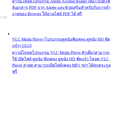
ดาวน์โหลดโปรแกรม Adobe Acrobat Reader เพื่อไว้เปิดไฟ
ล์เอกสาร PDF จาก Adobe และช่วยเสริมสำหรับกับการทำ
งานของ Browser ให้อ่านไฟล์ PDF ได้ ฟรี
1,318
VLC Media Player (โปรแกรมดูหนังฟังเพลง ดูหนัง HD ชัด
แจ๋ว) 3.0.23
ดาวน์โหลดโปรแกรม VLC Media Player ตัวเดียวสามารถ
ใช้ เปิดไฟล์ ดูหนัง ฟังเพลง ดูหนัง HD ชัดแจ๋ว โหลด VLC
Player ล่าสุด สามารถเปิดไฟล์เพลง MP3 ฯลฯ ได้ทุกตระกูล
ฟรี