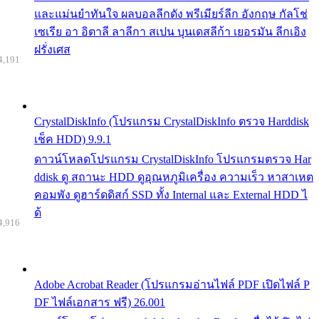
และแม่นยำทันใจ ผลบอลลีกดัง พรีเมียร์ลีก อังกฤษ กัลโช่
เซเรีย อา อิตาลี ลาลีกา สเปน บุนเดสลีก้า เยอรมัน ลีกเอิง
ฝรั่งเศส
4,191
CrystalDiskInfo (โปรแกรม CrystalDiskInfo ตรวจ Harddisk
เช็ค HDD) 9.9.1
ดาวน์โหลดโปรแกรม CrystalDiskInfo โปรแกรมตรวจ Har
ddisk ดู สถานะ HDD ดูอุณหภูมิเครื่อง ความเร็ว หาสาเหต
คอมพัง ดูฮาร์ดดิสก์ SSD ทั้ง Internal และ External HDD ไ
ด้
4,916
Adobe Acrobat Reader (โปรแกรมอ่านไฟล์ PDF เปิดไฟล์ P
DF ไฟล์เอกสาร ฟรี) 26.001