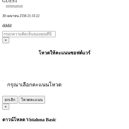
GUEST
nmmanut
30 เมษายน 2556 21:33:22
dddd
×
โหวตให้คะแนนซอฟต์แวร์
กรุณาเลือกคะแนนโหวต
ยกเลิก
โหวตคะแนน
×
ดาวน์โหลด Vistaluna Basic