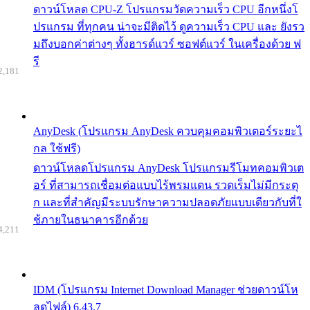
ดาวน์โหลด CPU-Z โปรแกรมวัดความเร็ว CPU อีกหนึ่งโ
ปรแกรม ที่ทุกคน น่าจะมีติดไว้ ดูความเร็ว CPU และ ยังรว
มถึงบอกค่าต่างๆ ทั้งฮารด์แวร์ ซอฟต์แวร์ ในเครื่องด้วย ฟ
รี
2,181
AnyDesk (โปรแกรม AnyDesk ควบคุมคอมพิวเตอร์ระยะไ
กล ใช้ฟรี)
ดาวน์โหลดโปรแกรม AnyDesk โปรแกรมรีโมทคอมพิวเต
อร์ ที่สามารถเชื่อมต่อแบบไร้พรมแดน รวดเร็มไม่มีกระตุ
ก และที่สำคัญมีระบบรักษาความปลอดภัยแบบเดียวกับที่ใ
ช้ภายในธนาคารอีกด้วย
4,211
IDM (โปรแกรม Internet Download Manager ช่วยดาวน์โห
ลดไฟล์) 6.43.7