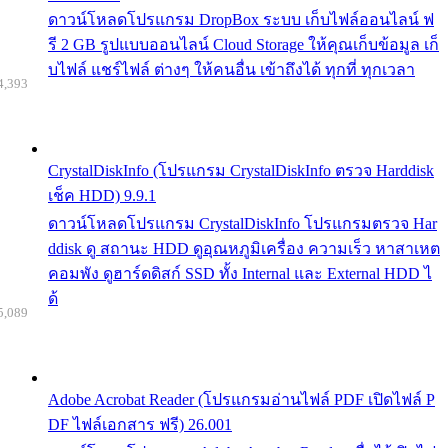
ดาวน์โหลดโปรแกรม DropBox ระบบ เก็บไฟล์ออนไลน์ ฟ
รี 2 GB รูปแบบออนไลน์ Cloud Storage ให้คุณเก็บข้อมูล เก็
บไฟล์ แชร์ไฟล์ ต่างๆ ให้คนอื่น เข้าถึงได้ ทุกที่ ทุกเวลา
4,393
CrystalDiskInfo (โปรแกรม CrystalDiskInfo ตรวจ Harddisk
เช็ค HDD) 9.9.1
ดาวน์โหลดโปรแกรม CrystalDiskInfo โปรแกรมตรวจ Har
ddisk ดู สถานะ HDD ดูอุณหภูมิเครื่อง ความเร็ว หาสาเหต
คอมพัง ดูฮาร์ดดิสก์ SSD ทั้ง Internal และ External HDD ไ
ด้
5,089
Adobe Acrobat Reader (โปรแกรมอ่านไฟล์ PDF เปิดไฟล์ P
DF ไฟล์เอกสาร ฟรี) 26.001