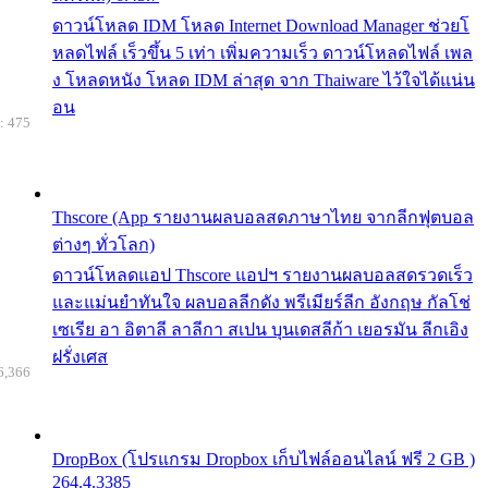
ดาวน์โหลด IDM โหลด Internet Download Manager ช่วยโ
หลดไฟล์ เร็วขึ้น 5 เท่า เพิ่มความเร็ว ดาวน์โหลดไฟล์ เพล
ง โหลดหนัง โหลด IDM ล่าสุด จาก Thaiware ไว้ใจได้แน่น
อน
: 475
Thscore (App รายงานผลบอลสดภาษาไทย จากลีกฟุตบอล
ต่างๆ ทั่วโลก)
ดาวน์โหลดแอป Thscore แอปฯ รายงานผลบอลสดรวดเร็ว
และแม่นยำทันใจ ผลบอลลีกดัง พรีเมียร์ลีก อังกฤษ กัลโช่
เซเรีย อา อิตาลี ลาลีกา สเปน บุนเดสลีก้า เยอรมัน ลีกเอิง
ฝรั่งเศส
6,366
DropBox (โปรแกรม Dropbox เก็บไฟล์ออนไลน์ ฟรี 2 GB )
264.4.3385