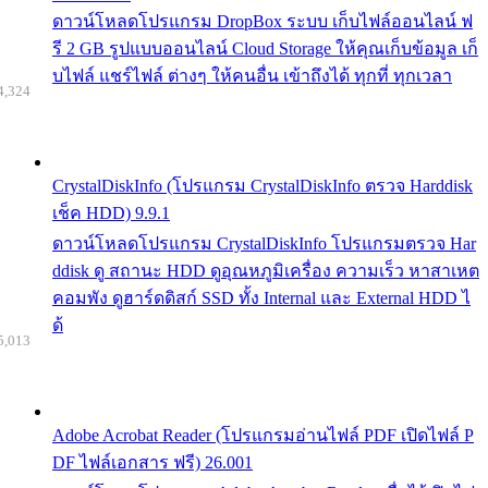
ดาวน์โหลดโปรแกรม DropBox ระบบ เก็บไฟล์ออนไลน์ ฟ
รี 2 GB รูปแบบออนไลน์ Cloud Storage ให้คุณเก็บข้อมูล เก็
บไฟล์ แชร์ไฟล์ ต่างๆ ให้คนอื่น เข้าถึงได้ ทุกที่ ทุกเวลา
4,324
CrystalDiskInfo (โปรแกรม CrystalDiskInfo ตรวจ Harddisk
เช็ค HDD) 9.9.1
ดาวน์โหลดโปรแกรม CrystalDiskInfo โปรแกรมตรวจ Har
ddisk ดู สถานะ HDD ดูอุณหภูมิเครื่อง ความเร็ว หาสาเหต
คอมพัง ดูฮาร์ดดิสก์ SSD ทั้ง Internal และ External HDD ไ
ด้
5,013
Adobe Acrobat Reader (โปรแกรมอ่านไฟล์ PDF เปิดไฟล์ P
DF ไฟล์เอกสาร ฟรี) 26.001