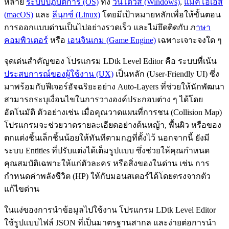
หลาย
ระบบปฏิบัติการ (OS)
ทั้ง
วินโดวส์ (Windows)
,
แมคโอเอส
(macOS)
และ
ลีนุกซ์ (Linux)
โดยมีเป้าหมายหลักเพื่อให้ขั้นตอน
การออกแบบด่านเป็นไปอย่างรวดเร็ว และไม่ยึดติดกับ ภ
าษา
คอมพิวเตอร์
หรือ
เอนจินเกม (Game Engine)
เฉพาะเจาะจงใด ๆ
จุดเด่นสำคัญของ โปรแกรม LDtk Level Editor คือ ระบบที่เน้น
ประสบการณ์ของผู้ใช้งาน (UX)
เป็นหลัก (User-Friendly UI) ซึ่ง
มาพร้อมกับฟีเจอร์อัจฉริยะอย่าง Auto-Layers ที่ช่วยให้นักพัฒนา
สามารถระบุเงื่อนไขในการวางองค์ประกอบต่าง ๆ ได้โดย
อัตโนมัติ ตัวอย่างเช่น เมื่อคุณวาดแผนที่การชน (Collision Map)
โปรแกรมจะช่วยวาดรายละเอียดอย่างต้นหญ้า, พื้นผิว หรือของ
ตกแต่งชิ้นเล็กชิ้นน้อยให้ทันทีตามกฎที่ตั้งไว้ นอกจากนี้ ยังมี
ระบบ Entities ที่ปรับแต่งได้เต็มรูปแบบ ซึ่งช่วยให้คุณกำหนด
คุณสมบัติเฉพาะให้แก่ตัวละคร หรือสิ่งของในด่าน เช่น การ
กำหนดค่าพลังชีวิต (HP) ให้กับมอนสเตอร์ได้โดยตรงจากตัว
แก้ไขด่าน
ในแง่ของการนำข้อมูลไปใช้งาน โปรแกรม LDtk Level Editor
ใช้รูปแบบไฟล์ JSON ที่เป็นมาตรฐานสากล และง่ายต่อการนำ