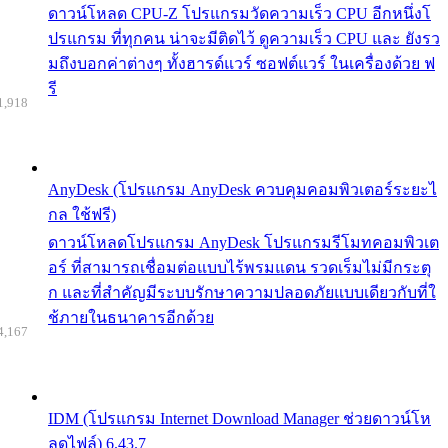
ดาวน์โหลด CPU-Z โปรแกรมวัดความเร็ว CPU อีกหนึ่งโ
ปรแกรม ที่ทุกคน น่าจะมีติดไว้ ดูความเร็ว CPU และ ยังรว
มถึงบอกค่าต่างๆ ทั้งฮารด์แวร์ ซอฟต์แวร์ ในเครื่องด้วย ฟ
รี
1,918
AnyDesk (โปรแกรม AnyDesk ควบคุมคอมพิวเตอร์ระยะไ
กล ใช้ฟรี)
ดาวน์โหลดโปรแกรม AnyDesk โปรแกรมรีโมทคอมพิวเต
อร์ ที่สามารถเชื่อมต่อแบบไร้พรมแดน รวดเร็มไม่มีกระตุ
ก และที่สำคัญมีระบบรักษาความปลอดภัยแบบเดียวกับที่ใ
ช้ภายในธนาคารอีกด้วย
4,167
IDM (โปรแกรม Internet Download Manager ช่วยดาวน์โห
ลดไฟล์) 6.43.7