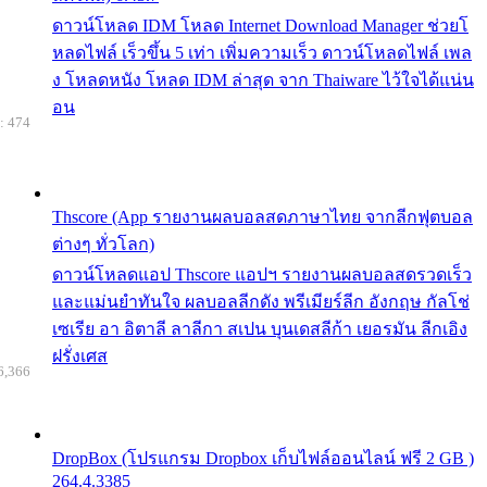
ดาวน์โหลด IDM โหลด Internet Download Manager ช่วยโ
หลดไฟล์ เร็วขึ้น 5 เท่า เพิ่มความเร็ว ดาวน์โหลดไฟล์ เพล
ง โหลดหนัง โหลด IDM ล่าสุด จาก Thaiware ไว้ใจได้แน่น
อน
: 474
Thscore (App รายงานผลบอลสดภาษาไทย จากลีกฟุตบอล
ต่างๆ ทั่วโลก)
ดาวน์โหลดแอป Thscore แอปฯ รายงานผลบอลสดรวดเร็ว
และแม่นยำทันใจ ผลบอลลีกดัง พรีเมียร์ลีก อังกฤษ กัลโช่
เซเรีย อา อิตาลี ลาลีกา สเปน บุนเดสลีก้า เยอรมัน ลีกเอิง
ฝรั่งเศส
6,366
DropBox (โปรแกรม Dropbox เก็บไฟล์ออนไลน์ ฟรี 2 GB )
264.4.3385