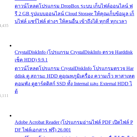
ดาวน์โหลดโปรแกรม DropBox ระบบ เก็บไฟล์ออนไลน์ ฟ
รี 2 GB รูปแบบออนไลน์ Cloud Storage ให้คุณเก็บข้อมูล เก็
บไฟล์ แชร์ไฟล์ ต่างๆ ให้คนอื่น เข้าถึงได้ ทุกที่ ทุกเวลา
4,435
CrystalDiskInfo (โปรแกรม CrystalDiskInfo ตรวจ Harddisk
เช็ค HDD) 9.9.1
ดาวน์โหลดโปรแกรม CrystalDiskInfo โปรแกรมตรวจ Har
ddisk ดู สถานะ HDD ดูอุณหภูมิเครื่อง ความเร็ว หาสาเหต
คอมพัง ดูฮาร์ดดิสก์ SSD ทั้ง Internal และ External HDD ไ
ด้
5,111
Adobe Acrobat Reader (โปรแกรมอ่านไฟล์ PDF เปิดไฟล์ P
DF ไฟล์เอกสาร ฟรี) 26.001