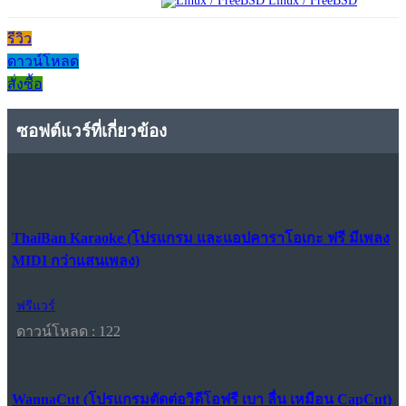
Linux / FreeBSD
รีวิว
ดาวน์โหลด
สั่งซื้อ
ซอฟต์แวร์ที่เกี่ยวข้อง
ThaiBan Karaoke (โปรแกรม และแอปคาราโอเกะ ฟรี มีเพลง
MIDI กว่าแสนเพลง)
ฟรีแวร์
ดาวน์โหลด : 122
WannaCut (โปรแกรมตัดต่อวิดีโอฟรี เบา ลื่น เหมือน CapCut)