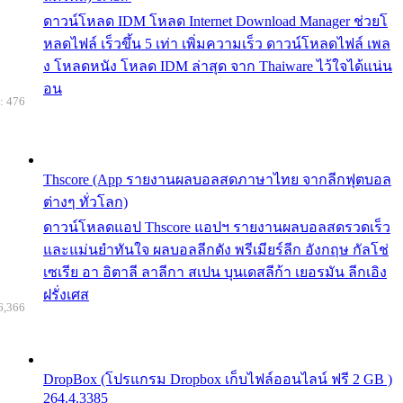
ดาวน์โหลด IDM โหลด Internet Download Manager ช่วยโ
หลดไฟล์ เร็วขึ้น 5 เท่า เพิ่มความเร็ว ดาวน์โหลดไฟล์ เพล
ง โหลดหนัง โหลด IDM ล่าสุด จาก Thaiware ไว้ใจได้แน่น
อน
: 476
Thscore (App รายงานผลบอลสดภาษาไทย จากลีกฟุตบอล
ต่างๆ ทั่วโลก)
ดาวน์โหลดแอป Thscore แอปฯ รายงานผลบอลสดรวดเร็ว
และแม่นยำทันใจ ผลบอลลีกดัง พรีเมียร์ลีก อังกฤษ กัลโช่
เซเรีย อา อิตาลี ลาลีกา สเปน บุนเดสลีก้า เยอรมัน ลีกเอิง
ฝรั่งเศส
6,366
DropBox (โปรแกรม Dropbox เก็บไฟล์ออนไลน์ ฟรี 2 GB )
264.4.3385