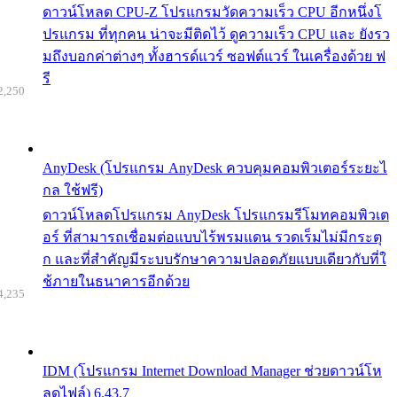
ดาวน์โหลด CPU-Z โปรแกรมวัดความเร็ว CPU อีกหนึ่งโ
ปรแกรม ที่ทุกคน น่าจะมีติดไว้ ดูความเร็ว CPU และ ยังรว
มถึงบอกค่าต่างๆ ทั้งฮารด์แวร์ ซอฟต์แวร์ ในเครื่องด้วย ฟ
รี
2,250
AnyDesk (โปรแกรม AnyDesk ควบคุมคอมพิวเตอร์ระยะไ
กล ใช้ฟรี)
ดาวน์โหลดโปรแกรม AnyDesk โปรแกรมรีโมทคอมพิวเต
อร์ ที่สามารถเชื่อมต่อแบบไร้พรมแดน รวดเร็มไม่มีกระตุ
ก และที่สำคัญมีระบบรักษาความปลอดภัยแบบเดียวกับที่ใ
ช้ภายในธนาคารอีกด้วย
4,235
IDM (โปรแกรม Internet Download Manager ช่วยดาวน์โห
ลดไฟล์) 6.43.7