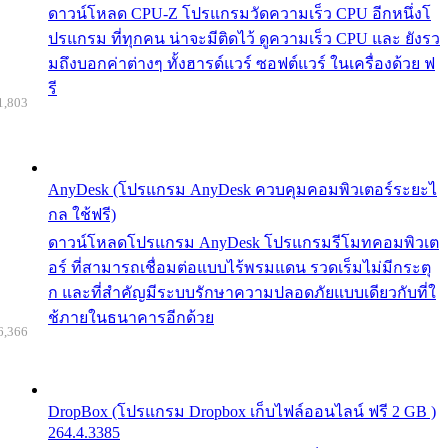
ดาวน์โหลด CPU-Z โปรแกรมวัดความเร็ว CPU อีกหนึ่งโ
ปรแกรม ที่ทุกคน น่าจะมีติดไว้ ดูความเร็ว CPU และ ยังรว
มถึงบอกค่าต่างๆ ทั้งฮารด์แวร์ ซอฟต์แวร์ ในเครื่องด้วย ฟ
รี
1,803
AnyDesk (โปรแกรม AnyDesk ควบคุมคอมพิวเตอร์ระยะไ
กล ใช้ฟรี)
ดาวน์โหลดโปรแกรม AnyDesk โปรแกรมรีโมทคอมพิวเต
อร์ ที่สามารถเชื่อมต่อแบบไร้พรมแดน รวดเร็มไม่มีกระตุ
ก และที่สำคัญมีระบบรักษาความปลอดภัยแบบเดียวกับที่ใ
ช้ภายในธนาคารอีกด้วย
6,366
DropBox (โปรแกรม Dropbox เก็บไฟล์ออนไลน์ ฟรี 2 GB )
264.4.3385