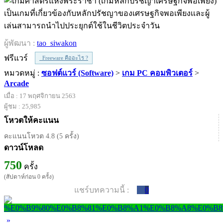
เป็นเกมที่เกี่ยวข้องกับหลักปรัชญาของเศรษฐกิจพอเพียงเเละผู้
เล่นสามารถนำไปประยุกต์ใช้ในชีวิตประจำวัน
ผู้พัฒนา :
tao_siwakon
ฟรีแวร์
Freeware คืออะไร ?
หมวดหมู่ :
ซอฟต์แวร์ (Software)
>
เกม PC คอมพิวเตอร์
>
Arcade
เมื่อ : 17 พฤศจิกายน 2563
ผู้ชม : 25,985
โหวตให้คะแนน
คะแนนโหวต 4.8 (5 ครั้ง)
ดาวน์โหลด
750
ครั้ง
(สัปดาห์ก่อน 0 ครั้ง)
แชร์บทความนี้ :
0
»