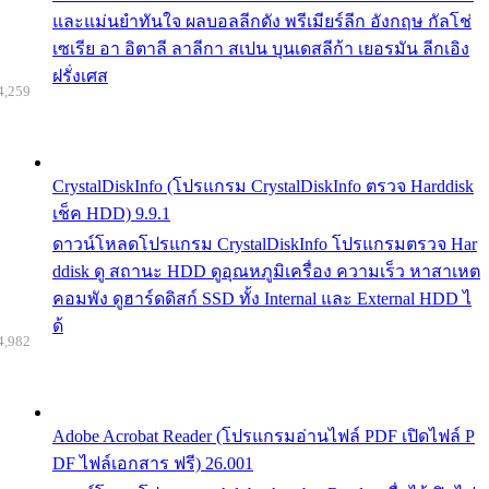
และแม่นยำทันใจ ผลบอลลีกดัง พรีเมียร์ลีก อังกฤษ กัลโช่
เซเรีย อา อิตาลี ลาลีกา สเปน บุนเดสลีก้า เยอรมัน ลีกเอิง
ฝรั่งเศส
4,259
CrystalDiskInfo (โปรแกรม CrystalDiskInfo ตรวจ Harddisk
เช็ค HDD) 9.9.1
ดาวน์โหลดโปรแกรม CrystalDiskInfo โปรแกรมตรวจ Har
ddisk ดู สถานะ HDD ดูอุณหภูมิเครื่อง ความเร็ว หาสาเหต
คอมพัง ดูฮาร์ดดิสก์ SSD ทั้ง Internal และ External HDD ไ
ด้
4,982
Adobe Acrobat Reader (โปรแกรมอ่านไฟล์ PDF เปิดไฟล์ P
DF ไฟล์เอกสาร ฟรี) 26.001