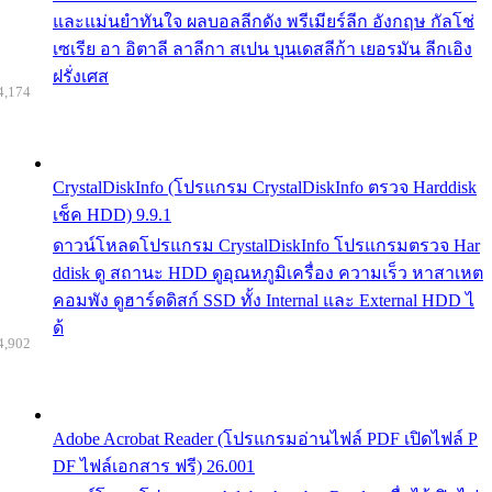
และแม่นยำทันใจ ผลบอลลีกดัง พรีเมียร์ลีก อังกฤษ กัลโช่
เซเรีย อา อิตาลี ลาลีกา สเปน บุนเดสลีก้า เยอรมัน ลีกเอิง
ฝรั่งเศส
4,174
CrystalDiskInfo (โปรแกรม CrystalDiskInfo ตรวจ Harddisk
เช็ค HDD) 9.9.1
ดาวน์โหลดโปรแกรม CrystalDiskInfo โปรแกรมตรวจ Har
ddisk ดู สถานะ HDD ดูอุณหภูมิเครื่อง ความเร็ว หาสาเหต
คอมพัง ดูฮาร์ดดิสก์ SSD ทั้ง Internal และ External HDD ไ
ด้
4,902
Adobe Acrobat Reader (โปรแกรมอ่านไฟล์ PDF เปิดไฟล์ P
DF ไฟล์เอกสาร ฟรี) 26.001