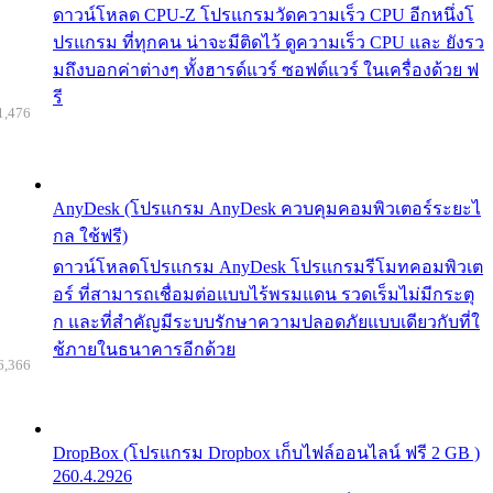
ดาวน์โหลด CPU-Z โปรแกรมวัดความเร็ว CPU อีกหนึ่งโ
ปรแกรม ที่ทุกคน น่าจะมีติดไว้ ดูความเร็ว CPU และ ยังรว
มถึงบอกค่าต่างๆ ทั้งฮารด์แวร์ ซอฟต์แวร์ ในเครื่องด้วย ฟ
รี
1,476
AnyDesk (โปรแกรม AnyDesk ควบคุมคอมพิวเตอร์ระยะไ
กล ใช้ฟรี)
ดาวน์โหลดโปรแกรม AnyDesk โปรแกรมรีโมทคอมพิวเต
อร์ ที่สามารถเชื่อมต่อแบบไร้พรมแดน รวดเร็มไม่มีกระตุ
ก และที่สำคัญมีระบบรักษาความปลอดภัยแบบเดียวกับที่ใ
ช้ภายในธนาคารอีกด้วย
6,366
DropBox (โปรแกรม Dropbox เก็บไฟล์ออนไลน์ ฟรี 2 GB )
260.4.2926