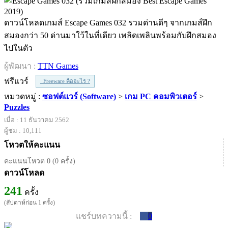
ดาวน์โหลดเกมส์ Escape Games 032 รวมด่านดีๆ จากเกมส์ฝึก
สมองกว่า 50 ด่านมาใว้ในที่เดียว เพลิดเพลินพร้อมกับฝึกสมอง
ไปในตัว
ผู้พัฒนา :
TTN Games
ฟรีแวร์
Freeware คืออะไร ?
หมวดหมู่ :
ซอฟต์แวร์ (Software)
>
เกม PC คอมพิวเตอร์
>
Puzzles
เมื่อ : 11 ธันวาคม 2562
ผู้ชม : 10,111
โหวตให้คะแนน
คะแนนโหวต 0 (0 ครั้ง)
ดาวน์โหลด
241
ครั้ง
(สัปดาห์ก่อน 1 ครั้ง)
แชร์บทความนี้ :
0