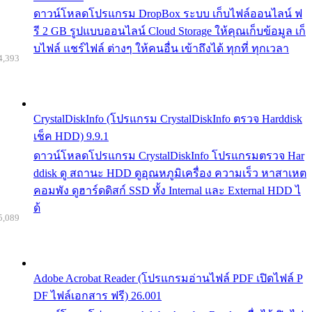
ดาวน์โหลดโปรแกรม DropBox ระบบ เก็บไฟล์ออนไลน์ ฟ
รี 2 GB รูปแบบออนไลน์ Cloud Storage ให้คุณเก็บข้อมูล เก็
บไฟล์ แชร์ไฟล์ ต่างๆ ให้คนอื่น เข้าถึงได้ ทุกที่ ทุกเวลา
4,393
CrystalDiskInfo (โปรแกรม CrystalDiskInfo ตรวจ Harddisk
เช็ค HDD) 9.9.1
ดาวน์โหลดโปรแกรม CrystalDiskInfo โปรแกรมตรวจ Har
ddisk ดู สถานะ HDD ดูอุณหภูมิเครื่อง ความเร็ว หาสาเหต
คอมพัง ดูฮาร์ดดิสก์ SSD ทั้ง Internal และ External HDD ไ
ด้
5,089
Adobe Acrobat Reader (โปรแกรมอ่านไฟล์ PDF เปิดไฟล์ P
DF ไฟล์เอกสาร ฟรี) 26.001