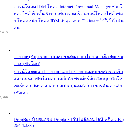
ดาวน์โหลด IDM โหลด Internet Download Manager ช่วยโ
หลดไฟล์ เร็วขึ้น 5 เท่า เพิ่มความเร็ว ดาวน์โหลดไฟล์ เพล
ง โหลดหนัง โหลด IDM ล่าสุด จาก Thaiware ไว้ใจได้แน่น
อน
: 475
Thscore (App รายงานผลบอลสดภาษาไทย จากลีกฟุตบอล
ต่างๆ ทั่วโลก)
ดาวน์โหลดแอป Thscore แอปฯ รายงานผลบอลสดรวดเร็ว
และแม่นยำทันใจ ผลบอลลีกดัง พรีเมียร์ลีก อังกฤษ กัลโช่
เซเรีย อา อิตาลี ลาลีกา สเปน บุนเดสลีก้า เยอรมัน ลีกเอิง
ฝรั่งเศส
6,366
DropBox (โปรแกรม Dropbox เก็บไฟล์ออนไลน์ ฟรี 2 GB )
264.4.3385