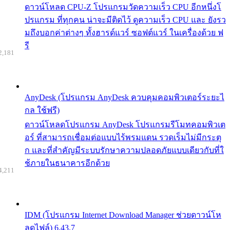
ดาวน์โหลด CPU-Z โปรแกรมวัดความเร็ว CPU อีกหนึ่งโ
ปรแกรม ที่ทุกคน น่าจะมีติดไว้ ดูความเร็ว CPU และ ยังรว
มถึงบอกค่าต่างๆ ทั้งฮารด์แวร์ ซอฟต์แวร์ ในเครื่องด้วย ฟ
รี
2,181
AnyDesk (โปรแกรม AnyDesk ควบคุมคอมพิวเตอร์ระยะไ
กล ใช้ฟรี)
ดาวน์โหลดโปรแกรม AnyDesk โปรแกรมรีโมทคอมพิวเต
อร์ ที่สามารถเชื่อมต่อแบบไร้พรมแดน รวดเร็มไม่มีกระตุ
ก และที่สำคัญมีระบบรักษาความปลอดภัยแบบเดียวกับที่ใ
ช้ภายในธนาคารอีกด้วย
4,211
IDM (โปรแกรม Internet Download Manager ช่วยดาวน์โห
ลดไฟล์) 6.43.7