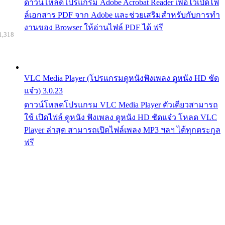
ดาวน์โหลดโปรแกรม Adobe Acrobat Reader เพื่อไว้เปิดไฟ
ล์เอกสาร PDF จาก Adobe และช่วยเสริมสำหรับกับการทำ
งานของ Browser ให้อ่านไฟล์ PDF ได้ ฟรี
1,318
VLC Media Player (โปรแกรมดูหนังฟังเพลง ดูหนัง HD ชัด
แจ๋ว) 3.0.23
ดาวน์โหลดโปรแกรม VLC Media Player ตัวเดียวสามารถ
ใช้ เปิดไฟล์ ดูหนัง ฟังเพลง ดูหนัง HD ชัดแจ๋ว โหลด VLC
Player ล่าสุด สามารถเปิดไฟล์เพลง MP3 ฯลฯ ได้ทุกตระกูล
ฟรี