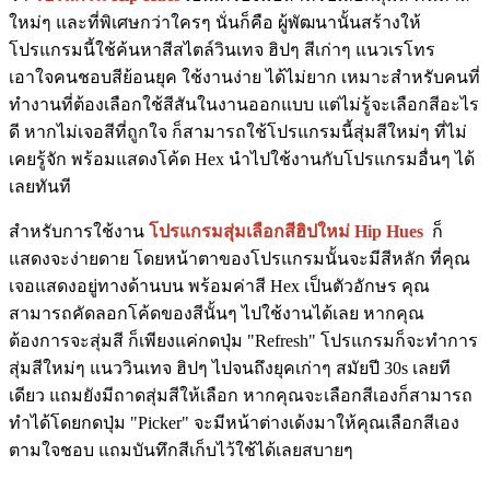
ใหม่ๆ และที่พิเศษกว่าใครๆ นั่นก็คือ ผู้พัฒนานั้นสร้างให้
โปรแกรมนี้ใช้ค้นหาสีสไตล์วินเทจ ฮิปๆ สีเก่าๆ แนวเรโทร
เอาใจคนชอบสีย้อนยุค ใช้งานง่าย ได้ไม่ยาก เหมาะสำหรับคนที่
ทำงานที่ต้องเลือกใช้สีสันในงานออกแบบ แต่ไม่รู้จะเลือกสีอะไร
ดี หากไม่เจอสีที่ถูกใจ ก็สามารถใช้โปรแกรมนี้สุ่มสีใหม่ๆ ที่ไม่
เคยรู้จัก พร้อมแสดงโค้ด Hex นำไปใช้งานกับโปรแกรมอื่นๆ ได้
เลยทันที
สำหรับการใช้งาน
โปรแกรมสุ่มเลือกสีฮิปใหม่ Hip Hues
ก็
แสดงจะง่ายดาย โดยหน้าตาของโปรแกรมนั้นจะมีสีหลัก ที่คุณ
เจอแสดงอยู่ทางด้านบน พร้อมค่าสี Hex เป็นตัวอักษร คุณ
สามารถคัดลอกโค้ดของสีนั้นๆ ไปใช้งานได้เลย หากคุณ
ต้องการจะสุ่มสี ก็เพียงแค่กดปุ่ม "Refresh" โปรแกรมก็จะทำการ
สุ่มสีใหม่ๆ แนววินเทจ ฮิปๆ ไปจนถึงยุคเก่าๆ สมัยปี 30s เลยที
เดียว แถมยังมีถาดสุ่มสีให้เลือก หากคุณจะเลือกสีเองก็สามารถ
ทำได้โดยกดปุ่ม "Picker" จะมีหน้าต่างเด้งมาให้คุณเลือกสีเอง
ตามใจชอบ แถมบันทึกสีเก็บไว้ใช้ได้เลยสบายๆ