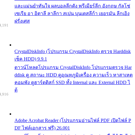
และแม่นยำทันใจ ผลบอลลีกดัง พรีเมียร์ลีก อังกฤษ กัลโช่
เซเรีย อา อิตาลี ลาลีกา สเปน บุนเดสลีก้า เยอรมัน ลีกเอิง
ฝรั่งเศส
4,191
CrystalDiskInfo (โปรแกรม CrystalDiskInfo ตรวจ Harddisk
เช็ค HDD) 9.9.1
ดาวน์โหลดโปรแกรม CrystalDiskInfo โปรแกรมตรวจ Har
ddisk ดู สถานะ HDD ดูอุณหภูมิเครื่อง ความเร็ว หาสาเหต
คอมพัง ดูฮาร์ดดิสก์ SSD ทั้ง Internal และ External HDD ไ
ด้
4,916
Adobe Acrobat Reader (โปรแกรมอ่านไฟล์ PDF เปิดไฟล์ P
DF ไฟล์เอกสาร ฟรี) 26.001