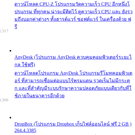
ดาวน์โหลด CPU-Z โปรแกรมวัดความเร็ว CPU อีกหนึ่งโ
ปรแกรม ที่ทุกคน น่าจะมีติดไว้ ดูความเร็ว CPU และ ยังรว
มถึงบอกค่าต่างๆ ทั้งฮารด์แวร์ ซอฟต์แวร์ ในเครื่องด้วย ฟ
รี
1,517
AnyDesk (โปรแกรม AnyDesk ควบคุมคอมพิวเตอร์ระยะไ
กล ใช้ฟรี)
ดาวน์โหลดโปรแกรม AnyDesk โปรแกรมรีโมทคอมพิวเต
อร์ ที่สามารถเชื่อมต่อแบบไร้พรมแดน รวดเร็มไม่มีกระตุ
ก และที่สำคัญมีระบบรักษาความปลอดภัยแบบเดียวกับที่ใ
ช้ภายในธนาคารอีกด้วย
6,366
DropBox (โปรแกรม Dropbox เก็บไฟล์ออนไลน์ ฟรี 2 GB )
264.4.3385