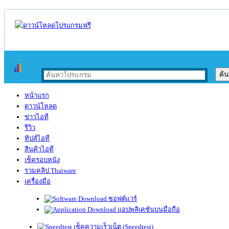
หน้าแรก
ดาวน์โหลด
ข่าวไอที
รีวิว
ทิปส์ไอที
สินค้าไอที
เช็ครอบหนัง
รวมคลิป Thaiware
เครื่องมือ
ซอฟต์แวร์
แอปพลิเคชันบนมือถือ
เช็คความเร็วเน็ต (Speedtest)