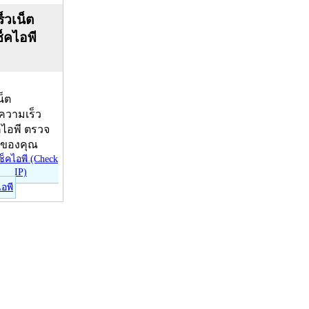
็วเน็ต
ช็คไอพี
น็ต
บความเร็ว
คไอพี ตรวจ
ีของคุณ
ไอพี