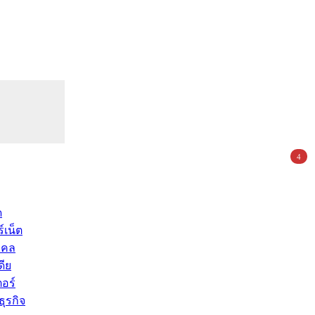
4
ด
์เน็ต
คคล
ดีย
อร์
ุรกิจ