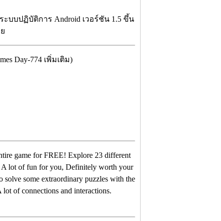
บบปฏิบัติการ Android เวอร์ชัน 1.5 ขึ้น
ลย
s Day-774 เพิ่มเติม)
ๆ
entire game for FREE! Explore 23 different
. A lot of fun for you, Definitely worth your
o solve some extraordinary puzzles with the
 lot of connections and interactions.