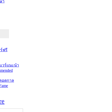
ษา
์ฟรี
แวร์แนะนำ
mended
ตลอดกาล
 Fame
re