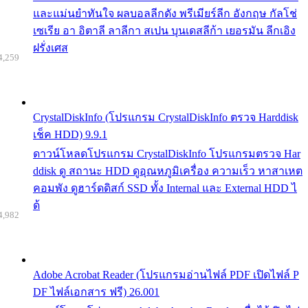
และแม่นยำทันใจ ผลบอลลีกดัง พรีเมียร์ลีก อังกฤษ กัลโช่
เซเรีย อา อิตาลี ลาลีกา สเปน บุนเดสลีก้า เยอรมัน ลีกเอิง
ฝรั่งเศส
4,259
CrystalDiskInfo (โปรแกรม CrystalDiskInfo ตรวจ Harddisk
เช็ค HDD) 9.9.1
ดาวน์โหลดโปรแกรม CrystalDiskInfo โปรแกรมตรวจ Har
ddisk ดู สถานะ HDD ดูอุณหภูมิเครื่อง ความเร็ว หาสาเหต
คอมพัง ดูฮาร์ดดิสก์ SSD ทั้ง Internal และ External HDD ไ
ด้
4,982
Adobe Acrobat Reader (โปรแกรมอ่านไฟล์ PDF เปิดไฟล์ P
DF ไฟล์เอกสาร ฟรี) 26.001