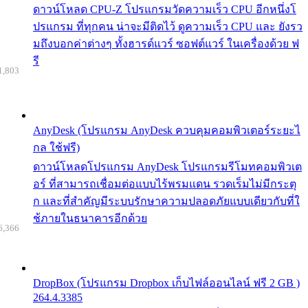
ดาวน์โหลด CPU-Z โปรแกรมวัดความเร็ว CPU อีกหนึ่งโ
ปรแกรม ที่ทุกคน น่าจะมีติดไว้ ดูความเร็ว CPU และ ยังรว
มถึงบอกค่าต่างๆ ทั้งฮารด์แวร์ ซอฟต์แวร์ ในเครื่องด้วย ฟ
รี
1,803
AnyDesk (โปรแกรม AnyDesk ควบคุมคอมพิวเตอร์ระยะไ
กล ใช้ฟรี)
ดาวน์โหลดโปรแกรม AnyDesk โปรแกรมรีโมทคอมพิวเต
อร์ ที่สามารถเชื่อมต่อแบบไร้พรมแดน รวดเร็มไม่มีกระตุ
ก และที่สำคัญมีระบบรักษาความปลอดภัยแบบเดียวกับที่ใ
ช้ภายในธนาคารอีกด้วย
6,366
DropBox (โปรแกรม Dropbox เก็บไฟล์ออนไลน์ ฟรี 2 GB )
264.4.3385