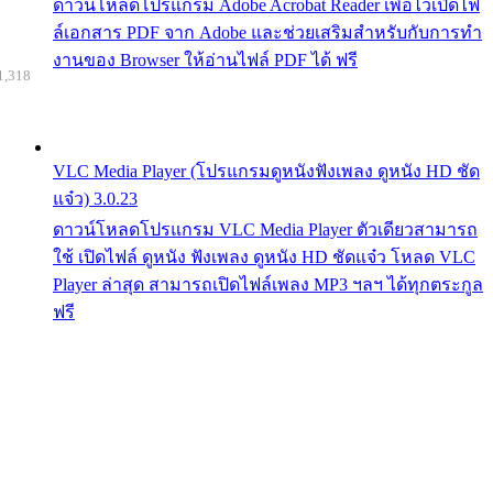
ดาวน์โหลดโปรแกรม Adobe Acrobat Reader เพื่อไว้เปิดไฟ
ล์เอกสาร PDF จาก Adobe และช่วยเสริมสำหรับกับการทำ
งานของ Browser ให้อ่านไฟล์ PDF ได้ ฟรี
1,318
VLC Media Player (โปรแกรมดูหนังฟังเพลง ดูหนัง HD ชัด
แจ๋ว) 3.0.23
ดาวน์โหลดโปรแกรม VLC Media Player ตัวเดียวสามารถ
ใช้ เปิดไฟล์ ดูหนัง ฟังเพลง ดูหนัง HD ชัดแจ๋ว โหลด VLC
Player ล่าสุด สามารถเปิดไฟล์เพลง MP3 ฯลฯ ได้ทุกตระกูล
ฟรี