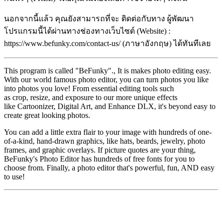
นอกจากนี้แล้ว คุณยังสามารถที่จะ ติดต่อกับทาง ผู้พัฒนา
โปรแกรมนี้ได้ผ่านทางช่องทางเว็บไซต์ (Website) :
https://www.befunky.com/contact-us/ (ภาษาอังกฤษ) ได้ทันทีเลย
This program is called "BeFunky"., It is makes photo editing easy.
With our world famous photo editor, you can turn photos you like
into photos you love! From essential editing tools such
as crop, resize, and exposure to our more unique effects
like Cartoonizer, Digital Art, and Enhance DLX, it's beyond easy to
create great looking photos.
You can add a little extra flair to your image with hundreds of one-
of-a-kind, hand-drawn graphics, like hats, beards, jewelry, photo
frames, and graphic overlays. If picture quotes are your thing,
BeFunky's Photo Editor has hundreds of free fonts for you to
choose from. Finally, a photo editor that's powerful, fun, AND easy
to use!