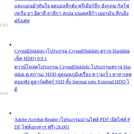
และแม่นยำทันใจ ผลบอลลีกดัง พรีเมียร์ลีก อังกฤษ กัลโช่
เซเรีย อา อิตาลี ลาลีกา สเปน บุนเดสลีก้า เยอรมัน ลีกเอิง
ฝรั่งเศส
4,191
CrystalDiskInfo (โปรแกรม CrystalDiskInfo ตรวจ Harddisk
เช็ค HDD) 9.9.1
ดาวน์โหลดโปรแกรม CrystalDiskInfo โปรแกรมตรวจ Har
ddisk ดู สถานะ HDD ดูอุณหภูมิเครื่อง ความเร็ว หาสาเหต
คอมพัง ดูฮาร์ดดิสก์ SSD ทั้ง Internal และ External HDD ไ
ด้
4,916
Adobe Acrobat Reader (โปรแกรมอ่านไฟล์ PDF เปิดไฟล์ P
DF ไฟล์เอกสาร ฟรี) 26.001