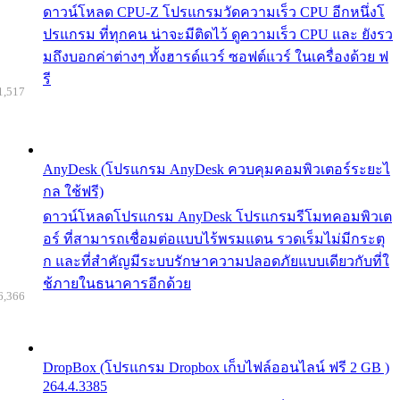
ดาวน์โหลด CPU-Z โปรแกรมวัดความเร็ว CPU อีกหนึ่งโ
ปรแกรม ที่ทุกคน น่าจะมีติดไว้ ดูความเร็ว CPU และ ยังรว
มถึงบอกค่าต่างๆ ทั้งฮารด์แวร์ ซอฟต์แวร์ ในเครื่องด้วย ฟ
รี
1,517
AnyDesk (โปรแกรม AnyDesk ควบคุมคอมพิวเตอร์ระยะไ
กล ใช้ฟรี)
ดาวน์โหลดโปรแกรม AnyDesk โปรแกรมรีโมทคอมพิวเต
อร์ ที่สามารถเชื่อมต่อแบบไร้พรมแดน รวดเร็มไม่มีกระตุ
ก และที่สำคัญมีระบบรักษาความปลอดภัยแบบเดียวกับที่ใ
ช้ภายในธนาคารอีกด้วย
6,366
DropBox (โปรแกรม Dropbox เก็บไฟล์ออนไลน์ ฟรี 2 GB )
264.4.3385