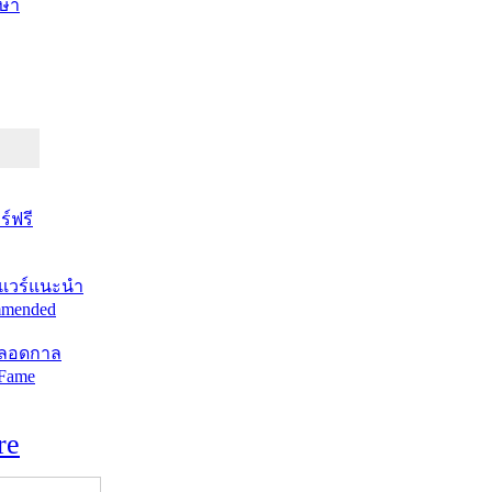
ษา
์ฟรี
แวร์แนะนำ
mended
ตลอดกาล
 Fame
re