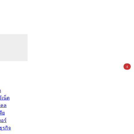
4
ด
์เน็ต
คคล
ดีย
อร์
ุรกิจ