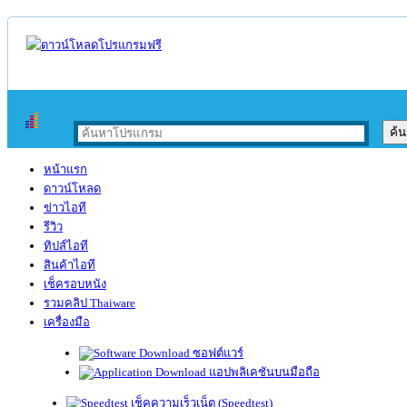
หน้าแรก
ดาวน์โหลด
ข่าวไอที
รีวิว
ทิปส์ไอที
สินค้าไอที
เช็ครอบหนัง
รวมคลิป Thaiware
เครื่องมือ
ซอฟต์แวร์
แอปพลิเคชันบนมือถือ
เช็คความเร็วเน็ต (Speedtest)