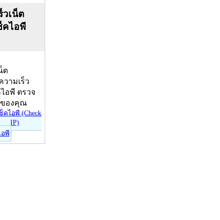
็วเน็ต
ช็คไอพี
น็ต
บความเร็ว
คไอพี ตรวจ
ีของคุณ
ไอพี