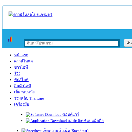
หน้าแรก
ดาวน์โหลด
ข่าวไอที
รีวิว
ทิปส์ไอที
สินค้าไอที
เช็ครอบหนัง
รวมคลิป Thaiware
เครื่องมือ
ซอฟต์แวร์
แอปพลิเคชันบนมือถือ
เช็คความเร็วเน็ต (Speedtest)