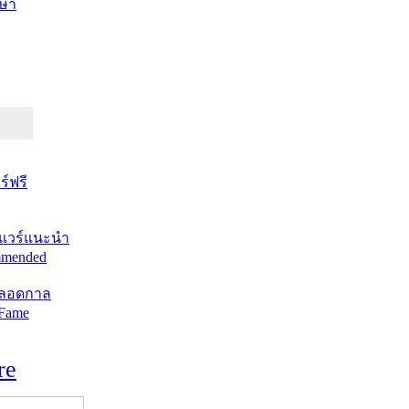
ษา
์ฟรี
แวร์แนะนำ
mended
ตลอดกาล
 Fame
re