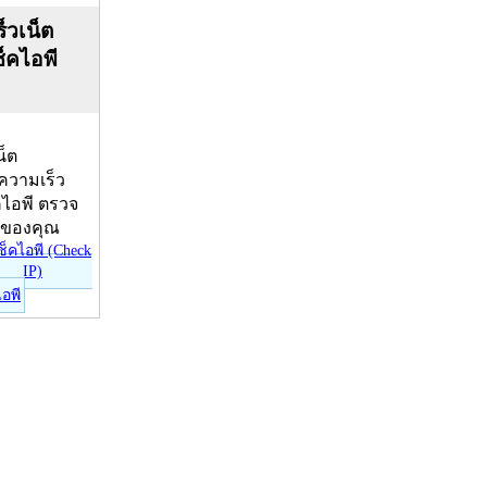
็วเน็ต
ช็คไอพี
น็ต
บความเร็ว
คไอพี ตรวจ
ีของคุณ
ไอพี