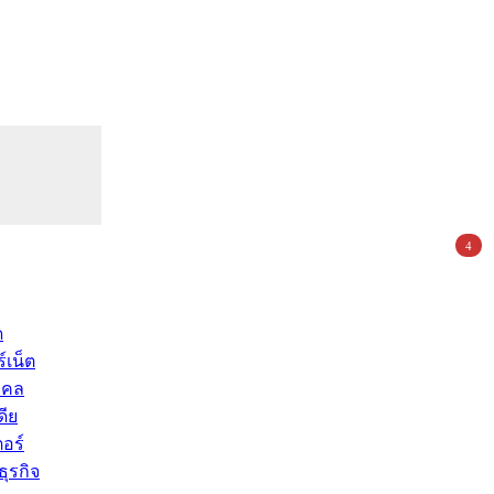
4
ด
์เน็ต
คคล
ดีย
อร์
ุรกิจ