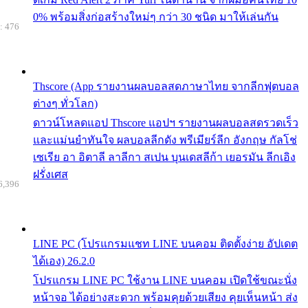
0% พร้อมสิ่งก่อสร้างใหม่ๆ กว่า 30 ชนิด มาให้เล่นกัน
: 476
Thscore (App รายงานผลบอลสดภาษาไทย จากลีกฟุตบอล
ต่างๆ ทั่วโลก)
ดาวน์โหลดแอป Thscore แอปฯ รายงานผลบอลสดรวดเร็ว
และแม่นยำทันใจ ผลบอลลีกดัง พรีเมียร์ลีก อังกฤษ กัลโช่
เซเรีย อา อิตาลี ลาลีกา สเปน บุนเดสลีก้า เยอรมัน ลีกเอิง
ฝรั่งเศส
6,396
LINE PC (โปรแกรมแชท LINE บนคอม ติดตั้งง่าย อัปเดต
ได้เอง) 26.2.0
โปรแกรม LINE PC ใช้งาน LINE บนคอม เปิดใช้ขณะนั่ง
หน้าจอ ได้อย่างสะดวก พร้อมคุยด้วยเสียง คุยเห็นหน้า ส่ง