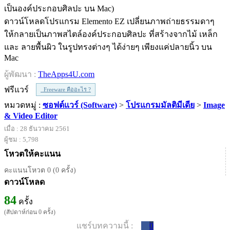
ดาวน์โหลดโปรแกรม Elemento EZ เปลี่ยนภาพถ่ายธรรมดาๆ
ให้กลายเป็นภาพสไตล์องค์ประกอบศิลปะ ที่สร้างจากไม้ เหล็ก
และ ลายพื้นผิว ในรูปทรงต่างๆ ได้ง่ายๆ เพียงแค่ปลายนิ้ว บน
Mac
ผู้พัฒนา :
TheApps4U.com
ฟรีแวร์
Freeware คืออะไร ?
หมวดหมู่ :
ซอฟต์แวร์ (Software)
>
โปรแกรมมัลติมีเดีย
>
Image
& Video Editor
เมื่อ : 28 ธันวาคม 2561
ผู้ชม : 5,798
โหวตให้คะแนน
คะแนนโหวต 0 (0 ครั้ง)
ดาวน์โหลด
84
ครั้ง
(สัปดาห์ก่อน 0 ครั้ง)
แชร์บทความนี้ :
0