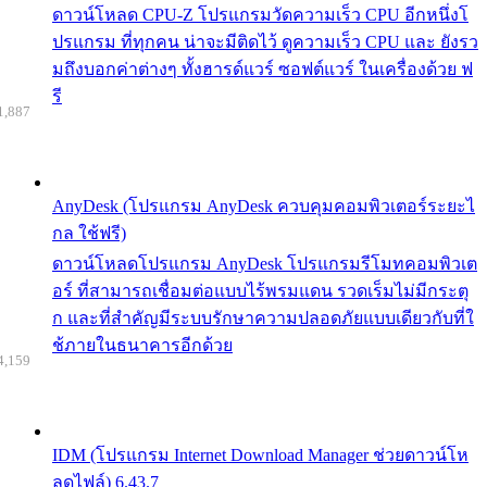
ดาวน์โหลด CPU-Z โปรแกรมวัดความเร็ว CPU อีกหนึ่งโ
ปรแกรม ที่ทุกคน น่าจะมีติดไว้ ดูความเร็ว CPU และ ยังรว
มถึงบอกค่าต่างๆ ทั้งฮารด์แวร์ ซอฟต์แวร์ ในเครื่องด้วย ฟ
รี
1,887
AnyDesk (โปรแกรม AnyDesk ควบคุมคอมพิวเตอร์ระยะไ
กล ใช้ฟรี)
ดาวน์โหลดโปรแกรม AnyDesk โปรแกรมรีโมทคอมพิวเต
อร์ ที่สามารถเชื่อมต่อแบบไร้พรมแดน รวดเร็มไม่มีกระตุ
ก และที่สำคัญมีระบบรักษาความปลอดภัยแบบเดียวกับที่ใ
ช้ภายในธนาคารอีกด้วย
4,159
IDM (โปรแกรม Internet Download Manager ช่วยดาวน์โห
ลดไฟล์) 6.43.7