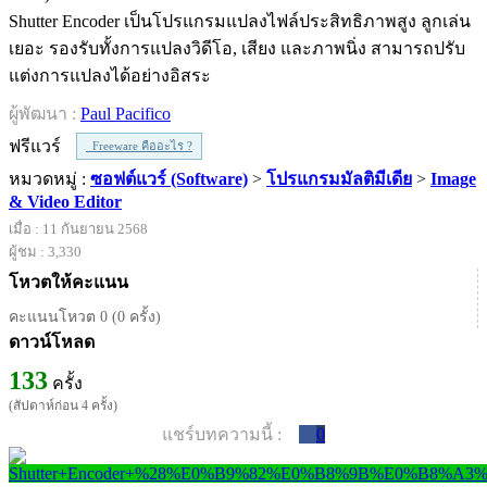
Shutter Encoder เป็นโปรแกรมแปลงไฟล์ประสิทธิภาพสูง ลูกเล่น
เยอะ รองรับทั้งการแปลงวิดีโอ, เสียง และภาพนิ่ง สามารถปรับ
แต่งการแปลงได้อย่างอิสระ
ผู้พัฒนา :
Paul Pacifico
ฟรีแวร์
Freeware คืออะไร ?
หมวดหมู่ :
ซอฟต์แวร์ (Software)
>
โปรแกรมมัลติมีเดีย
>
Image
& Video Editor
เมื่อ : 11 กันยายน 2568
ผู้ชม : 3,330
โหวตให้คะแนน
คะแนนโหวต 0 (0 ครั้ง)
ดาวน์โหลด
133
ครั้ง
(สัปดาห์ก่อน 4 ครั้ง)
แชร์บทความนี้ :
0