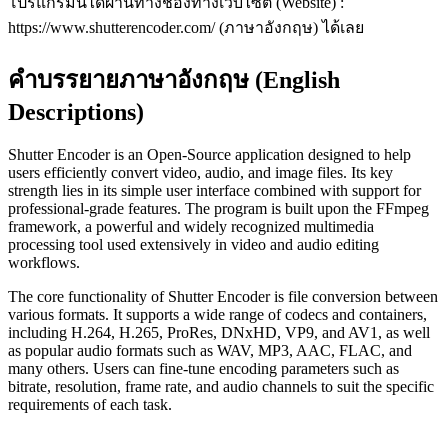
โปรแกรมนี้ได้ผ่านทางช่องทางเว็บไซต์ (Website) :
https://www.shutterencoder.com/ (ภาษาอังกฤษ) ได้เลย
คำบรรยายภาษาอังกฤษ (English
Descriptions)
Shutter Encoder is an Open-Source application designed to help
users efficiently convert video, audio, and image files. Its key
strength lies in its simple user interface combined with support for
professional-grade features. The program is built upon the FFmpeg
framework, a powerful and widely recognized multimedia
processing tool used extensively in video and audio editing
workflows.
The core functionality of Shutter Encoder is file conversion between
various formats. It supports a wide range of codecs and containers,
including H.264, H.265, ProRes, DNxHD, VP9, and AV1, as well
as popular audio formats such as WAV, MP3, AAC, FLAC, and
many others. Users can fine-tune encoding parameters such as
bitrate, resolution, frame rate, and audio channels to suit the specific
requirements of each task.