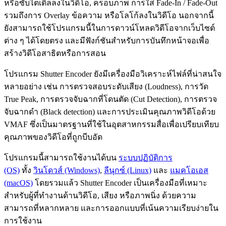
หรือซับไตเติลลงในวิดีโอ, ครอบภาพ การใส่ Fade-In / Fade-Out
รวมถึงการ Overlay ข้อความ หรือโลโก้ลงในวิดีโอ นอกจากนี้
ยังสามารถใช้โปรแกรมนี้ในการดาวน์โหลดวิดีโอจากเว็บไซต์
ต่าง ๆ ได้โดยตรง และมีฟังก์ชันสำหรับการบันทึกหน้าจอเพื่อ
สร้างวิดีโอสาธิตหรือการสอน
โปรแกรม Shutter Encoder ยังมีเครื่องมือวิเคราะห์ไฟล์ที่น่าสนใจ
หลายอย่าง เช่น การตรวจสอบระดับเสียง (Loudness), การวัด
True Peak, การตรวจจับฉากที่โดนตัด (Cut Detection), การตรวจ
จับฉากดำ (Black detection) และการประเมินคุณภาพวิดีโอด้วย
VMAF ซึ่งเป็นมาตรฐานที่ใช้ในอุตสาหกรรมสื่อเพื่อเปรียบเทียบ
คุณภาพของวิดีโอที่ถูกบีบอัด
โปรแกรมนี้สามารถใช้งานได้บน
ระบบปฏิบัติการ
(OS)
ทั้ง
วินโดวส์ (Windows)
,
ลีนุกซ์ (Linux)
และ
แมคโอเอส
(macOS)
โดยรวมแล้ว Shutter Encoder เป็นเครื่องมือที่เหมาะ
สำหรับผู้ที่ทำงานด้านวิดีโอ, เสียง หรือภาพนิ่ง ด้วยความ
สามารถที่หลากหลาย และการออกแบบที่เน้นความเรียบง่ายใน
การใช้งาน