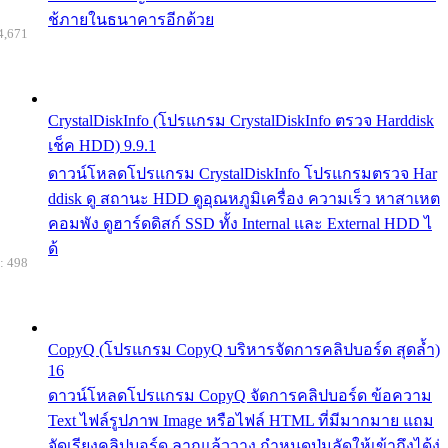
ช้ภายในธนาคารอีกด้วย
4,671
CrystalDiskInfo (โปรแกรม CrystalDiskInfo ตรวจ Harddisk
เช็ค HDD) 9.9.1
ดาวน์โหลดโปรแกรม CrystalDiskInfo โปรแกรมตรวจ Har
ddisk ดู สถานะ HDD ดูอุณหภูมิเครื่อง ความเร็ว หาสาเหต
คอมพัง ดูฮาร์ดดิสก์ SSD ทั้ง Internal และ External HDD ไ
ด้
: 498
CopyQ (โปรแกรม CopyQ บริหารจัดการคลิปบอร์ด สุดล้ำ)
16
ดาวน์โหลดโปรแกรม CopyQ จัดการคลิปบอร์ด ข้อความ
Text ไฟล์รูปภาพ Image หรือไฟล์ HTML ที่มีมากมาย แถม
จัดเรียงคลิปบอร์ด ลากแล้ววาง กำหนดปุ่มลัดให้เข้าถึงได้ง่