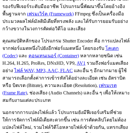
รองรับฟีเจอร์ระดับมืออาชีพ โปรแกรมนี้พัฒนาขึ้นโดยอ้างอิง
พื้นฐานจาก
เฟรมเวิร์ค (Framework)
FFmpeg ซึ่งเป็นเครื่องมือ
ประมวลผลไฟล์มัลติมีเดียที่ทรงพลัง และได้รับการยอมรับอย่าง
กว้างขวางในวงการตัดต่อวิดีโอ และเสียง
คุณสมบัติหลักของ โปรแกรม Shutter Encoder คือ การแปลงไฟล์
จากฟอร์แมตหนึ่งไปยังอีกฟอร์แมตหนึ่ง โดยรองรับ
โคเดก
(Codec)
และ
คอนเทนเนอร์ (Container)
หลากหลายชนิด เช่น
H.264, H.265, ProRes, DNxHD, VP9,
AV1
รวมถึงฟอร์แมตเสียง
อย่าง
ไฟล์ WAV, MP3, AAC, FLAC
และอื่น ๆ อีกมากมาย ผู้ใช้
สามารถเลือกตั้งค่าการเข้ารหัสได้อย่างละเอียด เช่น อัตราบิต
หรือ บิตเรต (Bitrate), ความละเอียด (Resolution),
เฟรมเรต
(Frame Rate)
, ช่องเสียง (Audio Channels) และอื่น ๆ เพื่อให้เหมาะ
สมกับงานแต่ละประเภท
นอกจากการแปลงไฟล์แล้ว โปรแกรมยังมีฟีเจอร์เสริมที่ช่วย
ให้การจัดการไฟล์มีเดียสะดวกขึ้น เช่น การตัดคลิปโดยไม่ต้อง
แปลงไฟล์ใหม่, รวมไฟล์วิดีโอหลายไฟล์เข้าด้วยกัน, แทรกเสียง