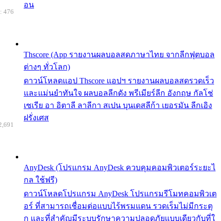
อน
: 476
Thscore (App รายงานผลบอลสดภาษาไทย จากลีกฟุตบอล
ต่างๆ ทั่วโลก)
ดาวน์โหลดแอป Thscore แอปฯ รายงานผลบอลสดรวดเร็ว
และแม่นยำทันใจ ผลบอลลีกดัง พรีเมียร์ลีก อังกฤษ กัลโช่
เซเรีย อา อิตาลี ลาลีกา สเปน บุนเดสลีก้า เยอรมัน ลีกเอิง
ฝรั่งเศส
2,691
AnyDesk (โปรแกรม AnyDesk ควบคุมคอมพิวเตอร์ระยะไ
กล ใช้ฟรี)
ดาวน์โหลดโปรแกรม AnyDesk โปรแกรมรีโมทคอมพิวเต
อร์ ที่สามารถเชื่อมต่อแบบไร้พรมแดน รวดเร็มไม่มีกระตุ
ก และที่สำคัญมีระบบรักษาความปลอดภัยแบบเดียวกับที่ใ