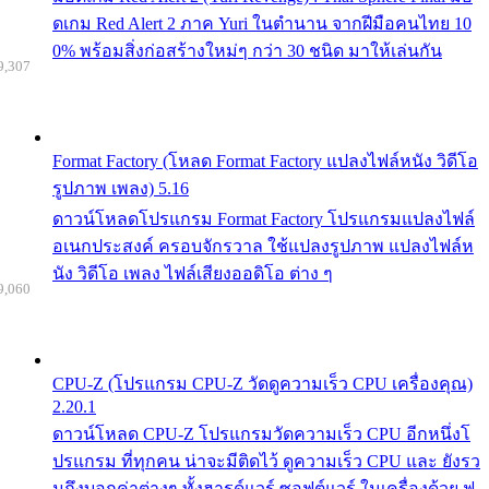
ดเกม Red Alert 2 ภาค Yuri ในตำนาน จากฝีมือคนไทย 10
0% พร้อมสิ่งก่อสร้างใหม่ๆ กว่า 30 ชนิด มาให้เล่นกัน
9,307
Format Factory (โหลด Format Factory แปลงไฟล์หนัง วิดีโอ
รูปภาพ เพลง) 5.16
ดาวน์โหลดโปรแกรม Format Factory โปรแกรมแปลงไฟล์
อเนกประสงค์ ครอบจักรวาล ใช้แปลงรูปภาพ แปลงไฟล์ห
นัง วิดีโอ เพลง ไฟล์เสียงออดิโอ ต่าง ๆ
9,060
CPU-Z (โปรแกรม CPU-Z วัดดูความเร็ว CPU เครื่องคุณ)
2.20.1
ดาวน์โหลด CPU-Z โปรแกรมวัดความเร็ว CPU อีกหนึ่งโ
ปรแกรม ที่ทุกคน น่าจะมีติดไว้ ดูความเร็ว CPU และ ยังรว
มถึงบอกค่าต่างๆ ทั้งฮารด์แวร์ ซอฟต์แวร์ ในเครื่องด้วย ฟ