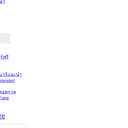
ษา
์ฟรี
แวร์แนะนำ
mended
ตลอดกาล
 Fame
re