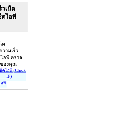
็วเน็ต
ช็คไอพี
น็ต
บความเร็ว
คไอพี ตรวจ
ีของคุณ
ไอพี