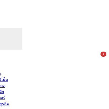
4
ด
์เน็ต
คคล
ดีย
อร์
ุรกิจ