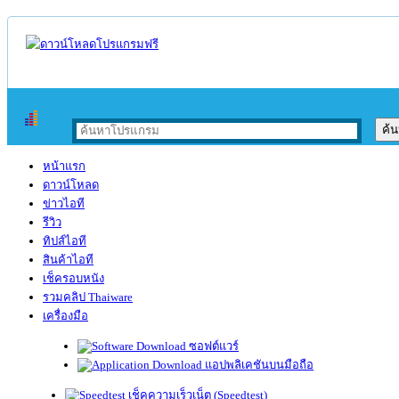
หน้าแรก
ดาวน์โหลด
ข่าวไอที
รีวิว
ทิปส์ไอที
สินค้าไอที
เช็ครอบหนัง
รวมคลิป Thaiware
เครื่องมือ
ซอฟต์แวร์
แอปพลิเคชันบนมือถือ
เช็คความเร็วเน็ต (Speedtest)