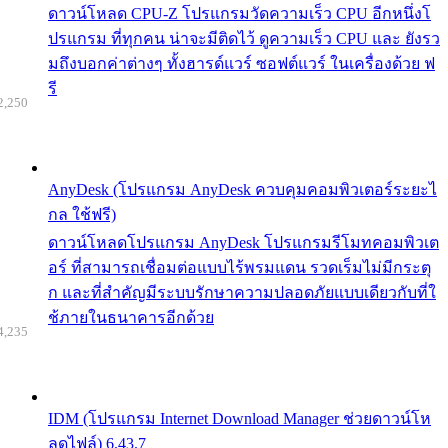
ดาวน์โหลด CPU-Z โปรแกรมวัดความเร็ว CPU อีกหนึ่งโ
ปรแกรม ที่ทุกคน น่าจะมีติดไว้ ดูความเร็ว CPU และ ยังรว
มถึงบอกค่าต่างๆ ทั้งฮารด์แวร์ ซอฟต์แวร์ ในเครื่องด้วย ฟ
รี
2,250
AnyDesk (โปรแกรม AnyDesk ควบคุมคอมพิวเตอร์ระยะไ
กล ใช้ฟรี)
ดาวน์โหลดโปรแกรม AnyDesk โปรแกรมรีโมทคอมพิวเต
อร์ ที่สามารถเชื่อมต่อแบบไร้พรมแดน รวดเร็มไม่มีกระตุ
ก และที่สำคัญมีระบบรักษาความปลอดภัยแบบเดียวกับที่ใ
ช้ภายในธนาคารอีกด้วย
4,235
IDM (โปรแกรม Internet Download Manager ช่วยดาวน์โห
ลดไฟล์) 6.43.7