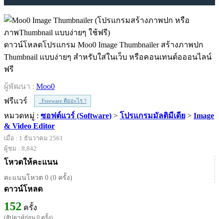
ดาวน์โหลดโปรแกรม Moo0 Image Thumbnailer สร้างภาพปก
Thumbnail แบบง่ายๆ สำหรับใส่ในเว็บ หรือคอนเทนต์อออนไลน์
ฟรี
ผู้พัฒนา :
Moo0
ฟรีแวร์
Freeware คืออะไร ?
หมวดหมู่ :
ซอฟต์แวร์ (Software)
>
โปรแกรมมัลติมีเดีย
>
Image
& Video Editor
เมื่อ : 1 ธันวาคม 2561
ผู้ชม : 8,842
โหวตให้คะแนน
คะแนนโหวต 0 (0 ครั้ง)
ดาวน์โหลด
152
ครั้ง
(สัปดาห์ก่อน 0 ครั้ง)