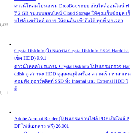
ดาวน์โหลดโปรแกรม DropBox ระบบ เก็บไฟล์ออนไลน์ ฟ
รี 2 GB รูปแบบออนไลน์ Cloud Storage ให้คุณเก็บข้อมูล เก็
บไฟล์ แชร์ไฟล์ ต่างๆ ให้คนอื่น เข้าถึงได้ ทุกที่ ทุกเวลา
4,435
CrystalDiskInfo (โปรแกรม CrystalDiskInfo ตรวจ Harddisk
เช็ค HDD) 9.9.1
ดาวน์โหลดโปรแกรม CrystalDiskInfo โปรแกรมตรวจ Har
ddisk ดู สถานะ HDD ดูอุณหภูมิเครื่อง ความเร็ว หาสาเหต
คอมพัง ดูฮาร์ดดิสก์ SSD ทั้ง Internal และ External HDD ไ
ด้
5,111
Adobe Acrobat Reader (โปรแกรมอ่านไฟล์ PDF เปิดไฟล์ P
DF ไฟล์เอกสาร ฟรี) 26.001