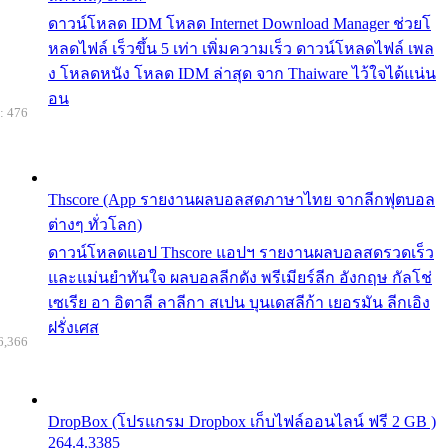
ดาวน์โหลด IDM โหลด Internet Download Manager ช่วยโ
หลดไฟล์ เร็วขึ้น 5 เท่า เพิ่มความเร็ว ดาวน์โหลดไฟล์ เพล
ง โหลดหนัง โหลด IDM ล่าสุด จาก Thaiware ไว้ใจได้แน่น
อน
: 476
Thscore (App รายงานผลบอลสดภาษาไทย จากลีกฟุตบอล
ต่างๆ ทั่วโลก)
ดาวน์โหลดแอป Thscore แอปฯ รายงานผลบอลสดรวดเร็ว
และแม่นยำทันใจ ผลบอลลีกดัง พรีเมียร์ลีก อังกฤษ กัลโช่
เซเรีย อา อิตาลี ลาลีกา สเปน บุนเดสลีก้า เยอรมัน ลีกเอิง
ฝรั่งเศส
6,366
DropBox (โปรแกรม Dropbox เก็บไฟล์ออนไลน์ ฟรี 2 GB )
264.4.3385