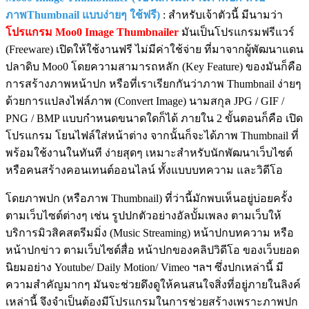
ภาพThumbnail แบบง่ายๆ ใช้ฟรี)
: สำหรับเจ้าตัวนี้ มีนามว่า
โปรแกรม Moo0 Image Thumbnailer
มันเป็นโปรแกรมฟรีแวร์
(Freeware) เปิดให้ใช้งานฟรี ไม่มีค่าใช้จ่าย ที่มาจากผู้พัฒนาแดน
ปลาดิบ Moo0 โดยความสามารถหลัก (Key Feature) ของมันก็คือ
การสร้างภาพหน้าปก หรือที่เราเรียกกันว่าภาพ Thumbnail ง่ายๆ
ด้วยการแปลงไฟล์ภาพ (Convert Image) นามสกุล JPG / GIF /
PNG / BMP แบบกำหนดขนาดใดก็ได้ ภายใน 2 ขั้นตอนก็คือ เปิด
โปรแกรม โยนไฟล์ใส่หน้าต่าง จากนั้นก็จะได้ภาพ Thumbnail ที่
พร้อมใช้งานในทันที ง่ายสุดๆ เหมาะสำหรับนักพัฒนาเว็บไซต์
หรือคนสร้างคอนเทนต์ออนไลน์ ทั้งแบบบทความ และวิดีโอ
โดยภาพปก (หรือภาพ Thumbnail) ที่ว่านี้มักพบเห็นอยู่บ่อยครั้ง
ตามเว็บไซต์ต่างๆ เช่น รูปปกตัวอย่างอัลบั้มเพลง ตามเว็บให้
บริการมิวสิคสตรีมมิ่ง (Music Streaming) หน้าปกบทความ หรือ
หน้าปกข่าว ตามเว็บไซต์สื่อ หน้าปกของคลิปวิดีโอ ของเว็บยอด
นิยมอย่าง Youtube/ Daily Motion/ Vimeo ฯลฯ ซึ่งปกเหล่านี้ มี
ความสำคัญมากๆ มันจะช่วยดึงดูให้คนสนใจสิ่งที่อยู่ภายในลิงค์
เหล่านี้ จึงจำเป็นต้องมีโปรแกรมในการช่วยสร้างเพราะภาพปก