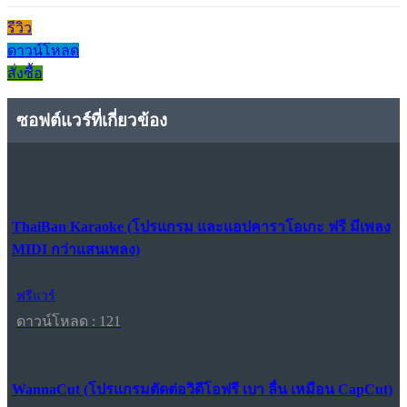
รีวิว
ดาวน์โหลด
สั่งซื้อ
ซอฟต์แวร์ที่เกี่ยวข้อง
ThaiBan Karaoke (โปรแกรม และแอปคาราโอเกะ ฟรี มีเพลง
MIDI กว่าแสนเพลง)
ฟรีแวร์
ดาวน์โหลด : 121
WannaCut (โปรแกรมตัดต่อวิดีโอฟรี เบา ลื่น เหมือน CapCut)