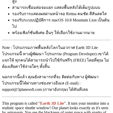
สูง
สามารถเชื่อมต่อจอแยก แสดงพื้นหลังได้เต็มรูปแบบ
รองรับการแสดงผลผ่านหน้าจอ Retina คมชัด สีสันสดใส
รองรับระบบปฏิบัติการ macOS 10.8 Mountain Lion เป็นต้น
ไป
พร้อมฟังก์ชั่นพิเศษ อื่นๆ ให้เลือกใช้งานมากมาย
Note : โปรแกรมภาพพื้นหลังโลกในอวกาศ Earth 3D Lite
โปรแกรมนี้ ทางผู้พัฒนา โปรแกรม (Program Developer) เขาได้
แจกให้ ทุกคนได้สามารถนำไปใช้กันฟรีๆ (FREE) โดยที่คุณ ไม่
ต้องเสียค่าใช้จ่ายใดๆ ทั้งสิ้น
นอกจากนี้แล้ว คุณยังสามารถที่จะ ติดต่อกับทาง ผู้พัฒนา
โปรแกรมนี้ได้ผ่านทางช่องทางอีเมล (E-mail) :
support@3planesoft.com (ภาษาอังกฤษ) ได้ทันทีเลย
This program is called "
Earth 3D Lite
". It turn your monitor into a
realistic space shuttle window! Our planet looks exactly as it's seen
by astronauts. You see the blackness of outer space with sparks of