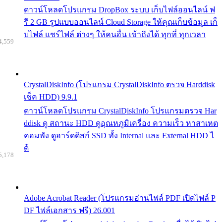
ดาวน์โหลดโปรแกรม DropBox ระบบ เก็บไฟล์ออนไลน์ ฟ
รี 2 GB รูปแบบออนไลน์ Cloud Storage ให้คุณเก็บข้อมูล เก็
บไฟล์ แชร์ไฟล์ ต่างๆ ให้คนอื่น เข้าถึงได้ ทุกที่ ทุกเวลา
4,559
CrystalDiskInfo (โปรแกรม CrystalDiskInfo ตรวจ Harddisk
เช็ค HDD) 9.9.1
ดาวน์โหลดโปรแกรม CrystalDiskInfo โปรแกรมตรวจ Har
ddisk ดู สถานะ HDD ดูอุณหภูมิเครื่อง ความเร็ว หาสาเหต
คอมพัง ดูฮาร์ดดิสก์ SSD ทั้ง Internal และ External HDD ไ
ด้
5,178
Adobe Acrobat Reader (โปรแกรมอ่านไฟล์ PDF เปิดไฟล์ P
DF ไฟล์เอกสาร ฟรี) 26.001