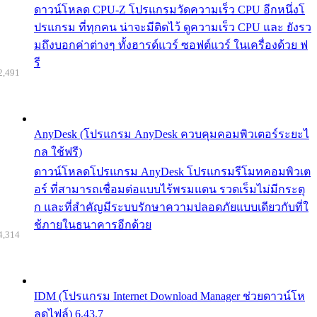
ดาวน์โหลด CPU-Z โปรแกรมวัดความเร็ว CPU อีกหนึ่งโ
ปรแกรม ที่ทุกคน น่าจะมีติดไว้ ดูความเร็ว CPU และ ยังรว
มถึงบอกค่าต่างๆ ทั้งฮารด์แวร์ ซอฟต์แวร์ ในเครื่องด้วย ฟ
รี
2,491
AnyDesk (โปรแกรม AnyDesk ควบคุมคอมพิวเตอร์ระยะไ
กล ใช้ฟรี)
ดาวน์โหลดโปรแกรม AnyDesk โปรแกรมรีโมทคอมพิวเต
อร์ ที่สามารถเชื่อมต่อแบบไร้พรมแดน รวดเร็มไม่มีกระตุ
ก และที่สำคัญมีระบบรักษาความปลอดภัยแบบเดียวกับที่ใ
ช้ภายในธนาคารอีกด้วย
4,314
IDM (โปรแกรม Internet Download Manager ช่วยดาวน์โห
ลดไฟล์) 6.43.7