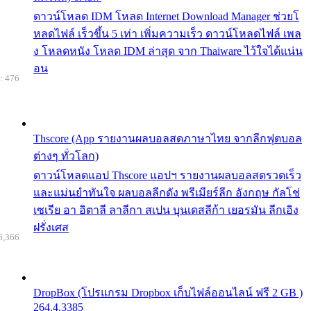
ดาวน์โหลด IDM โหลด Internet Download Manager ช่วยโ
หลดไฟล์ เร็วขึ้น 5 เท่า เพิ่มความเร็ว ดาวน์โหลดไฟล์ เพล
ง โหลดหนัง โหลด IDM ล่าสุด จาก Thaiware ไว้ใจได้แน่น
อน
: 476
Thscore (App รายงานผลบอลสดภาษาไทย จากลีกฟุตบอล
ต่างๆ ทั่วโลก)
ดาวน์โหลดแอป Thscore แอปฯ รายงานผลบอลสดรวดเร็ว
และแม่นยำทันใจ ผลบอลลีกดัง พรีเมียร์ลีก อังกฤษ กัลโช่
เซเรีย อา อิตาลี ลาลีกา สเปน บุนเดสลีก้า เยอรมัน ลีกเอิง
ฝรั่งเศส
6,366
DropBox (โปรแกรม Dropbox เก็บไฟล์ออนไลน์ ฟรี 2 GB )
264.4.3385