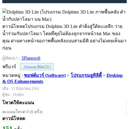
ดาวน์โหลดโปรแกรม Dolphins 3D Lite ดำดิ่งสู่ใต้ทะเลลึก ว่าย
น้ำร่วมกับปลาโลมา โดยที่คุยไม่ต้องลุกจากหน้าจอ Mac ของ
คุณ ผ่านทางหน้าจอภาพพื้นหลังแบบสามมิติ อย่างไม่เคยเห็นมา
ก่อน
ผู้พัฒนา :
3Planesoft
ฟรีแวร์
Freeware คืออะไร ?
หมวดหมู่ :
ซอฟต์แวร์ (Software)
>
โปรแกรมยูทิลิตี้
>
Desktop
& OS Enhancements
เมื่อ : 12 มิถุนายน 2561
ผู้ชม : 10,884
โหวตให้คะแนน
คะแนนโหวต 0 (0 ครั้ง)
ดาวน์โหลด
151