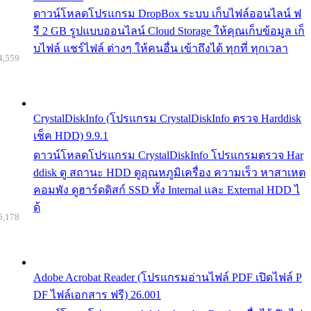
ดาวน์โหลดโปรแกรม DropBox ระบบ เก็บไฟล์ออนไลน์ ฟ
รี 2 GB รูปแบบออนไลน์ Cloud Storage ให้คุณเก็บข้อมูล เก็
บไฟล์ แชร์ไฟล์ ต่างๆ ให้คนอื่น เข้าถึงได้ ทุกที่ ทุกเวลา
4,559
CrystalDiskInfo (โปรแกรม CrystalDiskInfo ตรวจ Harddisk
เช็ค HDD) 9.9.1
ดาวน์โหลดโปรแกรม CrystalDiskInfo โปรแกรมตรวจ Har
ddisk ดู สถานะ HDD ดูอุณหภูมิเครื่อง ความเร็ว หาสาเหต
คอมพัง ดูฮาร์ดดิสก์ SSD ทั้ง Internal และ External HDD ไ
ด้
5,178
Adobe Acrobat Reader (โปรแกรมอ่านไฟล์ PDF เปิดไฟล์ P
DF ไฟล์เอกสาร ฟรี) 26.001