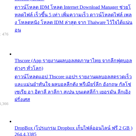
ดาวน์โหลด IDM โหลด Internet Download Manager ช่วยโ
หลดไฟล์ เร็วขึ้น 5 เท่า เพิ่มความเร็ว ดาวน์โหลดไฟล์ เพล
ง โหลดหนัง โหลด IDM ล่าสุด จาก Thaiware ไว้ใจได้แน่น
อน
: 476
Thscore (App รายงานผลบอลสดภาษาไทย จากลีกฟุตบอล
ต่างๆ ทั่วโลก)
ดาวน์โหลดแอป Thscore แอปฯ รายงานผลบอลสดรวดเร็ว
และแม่นยำทันใจ ผลบอลลีกดัง พรีเมียร์ลีก อังกฤษ กัลโช่
เซเรีย อา อิตาลี ลาลีกา สเปน บุนเดสลีก้า เยอรมัน ลีกเอิง
ฝรั่งเศส
6,366
DropBox (โปรแกรม Dropbox เก็บไฟล์ออนไลน์ ฟรี 2 GB )
264.4.3385