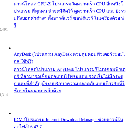
ดาวน์โหลด CPU-Z โปรแกรมวัดความเร็ว CPU อีกหนึ่งโ
ปรแกรม ที่ทุกคน น่าจะมีติดไว้ ดูความเร็ว CPU และ ยังรว
มถึงบอกค่าต่างๆ ทั้งฮารด์แวร์ ซอฟต์แวร์ ในเครื่องด้วย ฟ
รี
2,491
AnyDesk (โปรแกรม AnyDesk ควบคุมคอมพิวเตอร์ระยะไ
กล ใช้ฟรี)
ดาวน์โหลดโปรแกรม AnyDesk โปรแกรมรีโมทคอมพิวเต
อร์ ที่สามารถเชื่อมต่อแบบไร้พรมแดน รวดเร็มไม่มีกระตุ
ก และที่สำคัญมีระบบรักษาความปลอดภัยแบบเดียวกับที่ใ
ช้ภายในธนาคารอีกด้วย
4,314
IDM (โปรแกรม Internet Download Manager ช่วยดาวน์โห
ลดไฟล์) 6.43.7