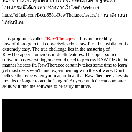
นอกจากนี้แล้ว คุณยังสามารถที่จะ ติดต่อกับทาง ผู้พัฒนา
โปรแกรมนี้ได้ผ่านทางช่องทางเว็บไซต์ (Website) :
https://github.com/Beep6581/RawTherapee/issues/ (ภาษาอังกฤษ)
ได้ทันทีเลย
This program is called "
RawTherapee
". It is an incredibly
powerful program that converts/develops raw files. Its installation is
extremely easy. The true challenge lies in the mastering of
RawTherapee's numerous in-depth features. This open-source
software has everything one could need to process RAW files in the
manner he sees fit. RawTherapee certainly takes some time to learn
yet most users won't mind experimenting with the software. Don't
believe the hype when you read or hear that RawTherapee takes six
months or longer to get the hang of. Anyone with decent computer
skills will find the software to be fairly intuitive.