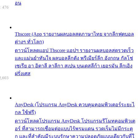
อน
: 476
Thscore (App รายงานผลบอลสดภาษาไทย จากลีกฟุตบอล
ต่างๆ ทั่วโลก)
ดาวน์โหลดแอป Thscore แอปฯ รายงานผลบอลสดรวดเร็ว
และแม่นยำทันใจ ผลบอลลีกดัง พรีเมียร์ลีก อังกฤษ กัลโช่
เซเรีย อา อิตาลี ลาลีกา สเปน บุนเดสลีก้า เยอรมัน ลีกเอิง
ฝรั่งเศส
2,603
AnyDesk (โปรแกรม AnyDesk ควบคุมคอมพิวเตอร์ระยะไ
กล ใช้ฟรี)
ดาวน์โหลดโปรแกรม AnyDesk โปรแกรมรีโมทคอมพิวเต
อร์ ที่สามารถเชื่อมต่อแบบไร้พรมแดน รวดเร็มไม่มีกระตุ
ก และที่สำคัญมีระบบรักษาความปลอดภัยแบบเดียวกับที่ใ