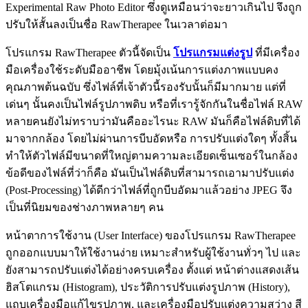
Experimental Raw Photo Editor ซึ่งดูเหมือนว่าจะยาวเกินไป จึงถูก
ปรับให้สั้นลงเป็นชื่อ RawTherapee ในเวลาต่อมา
โปรแกรม RawTherapee ตัวนี้จัดเป็น
โปรแกรมแต่งรูป
ที่มีเครื่อง
มือเครื่องใช้ระดับมืออาชีพ โดยมุ้งเน้นการแต่งภาพแบบคง
คุณภาพต้นฉบับ ซึ่งไฟล์ที่เจ้าตัวนี้รองรับนั้นก็มีมากมาย แต่ที่
เด่นๆ นั้นคงเป็นไฟล์รูปภาพดิบ หรือที่เรารู้จักกันในชื่อไฟล์ RAW
หลายคนยังไม่ทราบว่ามันคืออะไรนะ RAW มันก็คือไฟล์ดิบที่ได้
มาจากกล้อง โดยไม่ผ่านการบีบอัดหรือ การปรับแต่งใดๆ ทั้งสิ้น
ทำให้ตัวไฟล์มีขนาดที่ใหญ่ตามความละเอียดเซ็นเซอร์ในกล้อง
ข้อดีของไฟล์ที่ว่าก็คือ มันเป็นไฟล์ดิบที่สามารถเอามาปรับแต่ง
(Post-Processing) ได้ดีกว่าไฟล์ที่ถูกบีบอัดมาแล้วอย่าง JPEG จึง
เป็นที่นิยมของช่างภาพหลายๆ คน
หน้าตาการใช้งาน (User Interface) ของโปรแกรม RawTherapee
ถูกออกแบบมาให้ใช้งานง่าย เหมาะสำหรับผู้ใช้งานทั่วๆ ไป และ
ยังสามารถปรับแต่งได้อย่างครบเครื่อง ตั้งแต่ หน้าต่างแสดงเส้น
ฮิสโตแกรม (Histogram), ประวัติการปรับแต่งรูปภาพ (History),
แถบเครื่องมือแก้ไขรูปภาพ, และเครื่องมือปรับแต่งความสว่าง สี