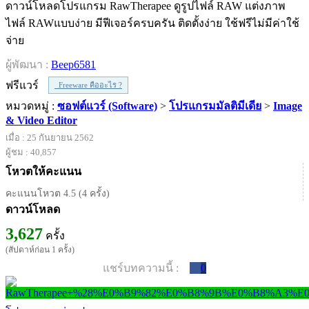
ดาวน์โหลดโปรแกรม RawTherapee ดูรูปไฟล์ RAW แต่งภาพ
ไฟล์ RAWแบบง่าย มีฟีเจอร์ครบครัน ติดตั้งง่าย ใช้ฟรีไม่มีค่าใช้
จ่าย
ผู้พัฒนา :
Beep6581
ฟรีแวร์
Freeware คืออะไร ?
หมวดหมู่ :
ซอฟต์แวร์ (Software)
>
โปรแกรมมัลติมีเดีย
>
Image
& Video Editor
เมื่อ : 25 กันยายน 2562
ผู้ชม : 40,857
โหวตให้คะแนน
คะแนนโหวต 4.5 (4 ครั้ง)
ดาวน์โหลด
3,627
ครั้ง
(สัปดาห์ก่อน 1 ครั้ง)
แชร์บทความนี้ :
0