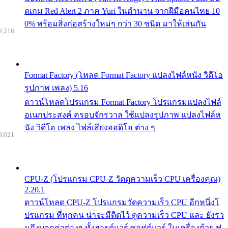
ดเกม Red Alert 2 ภาค Yuri ในตำนาน จากฝีมือคนไทย 10
0% พร้อมสิ่งก่อสร้างใหม่ๆ กว่า 30 ชนิด มาให้เล่นกัน
9,218
Format Factory (โหลด Format Factory แปลงไฟล์หนัง วิดีโอ
รูปภาพ เพลง) 5.16
ดาวน์โหลดโปรแกรม Format Factory โปรแกรมแปลงไฟล์
อเนกประสงค์ ครอบจักรวาล ใช้แปลงรูปภาพ แปลงไฟล์ห
นัง วิดีโอ เพลง ไฟล์เสียงออดิโอ ต่าง ๆ
9,021
CPU-Z (โปรแกรม CPU-Z วัดดูความเร็ว CPU เครื่องคุณ)
2.20.1
ดาวน์โหลด CPU-Z โปรแกรมวัดความเร็ว CPU อีกหนึ่งโ
ปรแกรม ที่ทุกคน น่าจะมีติดไว้ ดูความเร็ว CPU และ ยังรว
มถึงบอกค่าต่างๆ ทั้งฮารด์แวร์ ซอฟต์แวร์ ในเครื่องด้วย ฟ