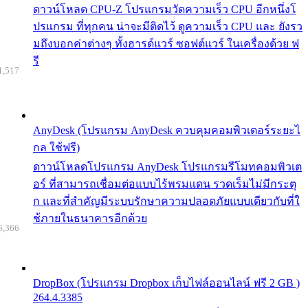
ดาวน์โหลด CPU-Z โปรแกรมวัดความเร็ว CPU อีกหนึ่งโ
ปรแกรม ที่ทุกคน น่าจะมีติดไว้ ดูความเร็ว CPU และ ยังรว
มถึงบอกค่าต่างๆ ทั้งฮารด์แวร์ ซอฟต์แวร์ ในเครื่องด้วย ฟ
รี
1,517
AnyDesk (โปรแกรม AnyDesk ควบคุมคอมพิวเตอร์ระยะไ
กล ใช้ฟรี)
ดาวน์โหลดโปรแกรม AnyDesk โปรแกรมรีโมทคอมพิวเต
อร์ ที่สามารถเชื่อมต่อแบบไร้พรมแดน รวดเร็มไม่มีกระตุ
ก และที่สำคัญมีระบบรักษาความปลอดภัยแบบเดียวกับที่ใ
ช้ภายในธนาคารอีกด้วย
6,366
DropBox (โปรแกรม Dropbox เก็บไฟล์ออนไลน์ ฟรี 2 GB )
264.4.3385