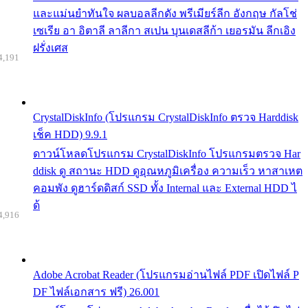
และแม่นยำทันใจ ผลบอลลีกดัง พรีเมียร์ลีก อังกฤษ กัลโช่
เซเรีย อา อิตาลี ลาลีกา สเปน บุนเดสลีก้า เยอรมัน ลีกเอิง
ฝรั่งเศส
4,191
CrystalDiskInfo (โปรแกรม CrystalDiskInfo ตรวจ Harddisk
เช็ค HDD) 9.9.1
ดาวน์โหลดโปรแกรม CrystalDiskInfo โปรแกรมตรวจ Har
ddisk ดู สถานะ HDD ดูอุณหภูมิเครื่อง ความเร็ว หาสาเหต
คอมพัง ดูฮาร์ดดิสก์ SSD ทั้ง Internal และ External HDD ไ
ด้
4,916
Adobe Acrobat Reader (โปรแกรมอ่านไฟล์ PDF เปิดไฟล์ P
DF ไฟล์เอกสาร ฟรี) 26.001