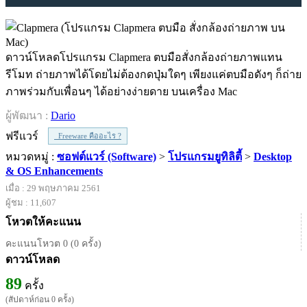
ดาวน์โหลดโปรแกรม Clapmera ตบมือสั่งกล้องถ่ายภาพแทน
รีโมท ถ่ายภาพได้โดยไม่ต้องกดปุ่มใดๆ เพียงแค่ตบมือดังๆ ก็ถ่าย
ภาพร่วมกับเพื่อนๆ ได้อย่างง่ายดาย บนเครื่อง Mac
ผู้พัฒนา :
Dario
ฟรีแวร์
Freeware คืออะไร ?
หมวดหมู่ :
ซอฟต์แวร์ (Software)
>
โปรแกรมยูทิลิตี้
>
Desktop
& OS Enhancements
เมื่อ : 29 พฤษภาคม 2561
ผู้ชม : 11,607
โหวตให้คะแนน
คะแนนโหวต 0 (0 ครั้ง)
ดาวน์โหลด
89
ครั้ง
(สัปดาห์ก่อน 0 ครั้ง)