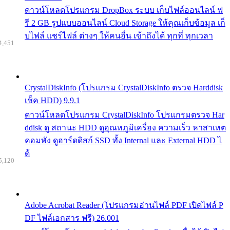
ดาวน์โหลดโปรแกรม DropBox ระบบ เก็บไฟล์ออนไลน์ ฟ
รี 2 GB รูปแบบออนไลน์ Cloud Storage ให้คุณเก็บข้อมูล เก็
บไฟล์ แชร์ไฟล์ ต่างๆ ให้คนอื่น เข้าถึงได้ ทุกที่ ทุกเวลา
4,451
CrystalDiskInfo (โปรแกรม CrystalDiskInfo ตรวจ Harddisk
เช็ค HDD) 9.9.1
ดาวน์โหลดโปรแกรม CrystalDiskInfo โปรแกรมตรวจ Har
ddisk ดู สถานะ HDD ดูอุณหภูมิเครื่อง ความเร็ว หาสาเหต
คอมพัง ดูฮาร์ดดิสก์ SSD ทั้ง Internal และ External HDD ไ
ด้
5,120
Adobe Acrobat Reader (โปรแกรมอ่านไฟล์ PDF เปิดไฟล์ P
DF ไฟล์เอกสาร ฟรี) 26.001