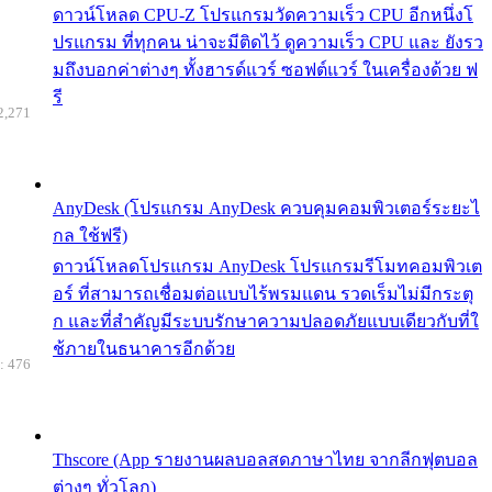
ดาวน์โหลด CPU-Z โปรแกรมวัดความเร็ว CPU อีกหนึ่งโ
ปรแกรม ที่ทุกคน น่าจะมีติดไว้ ดูความเร็ว CPU และ ยังรว
มถึงบอกค่าต่างๆ ทั้งฮารด์แวร์ ซอฟต์แวร์ ในเครื่องด้วย ฟ
รี
2,271
AnyDesk (โปรแกรม AnyDesk ควบคุมคอมพิวเตอร์ระยะไ
กล ใช้ฟรี)
ดาวน์โหลดโปรแกรม AnyDesk โปรแกรมรีโมทคอมพิวเต
อร์ ที่สามารถเชื่อมต่อแบบไร้พรมแดน รวดเร็มไม่มีกระตุ
ก และที่สำคัญมีระบบรักษาความปลอดภัยแบบเดียวกับที่ใ
ช้ภายในธนาคารอีกด้วย
: 476
Thscore (App รายงานผลบอลสดภาษาไทย จากลีกฟุตบอล
ต่างๆ ทั่วโลก)