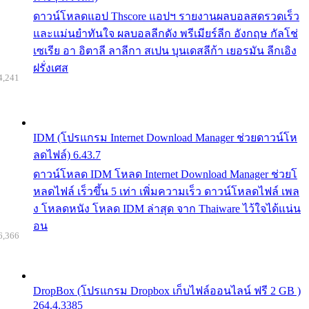
ดาวน์โหลดแอป Thscore แอปฯ รายงานผลบอลสดรวดเร็ว
และแม่นยำทันใจ ผลบอลลีกดัง พรีเมียร์ลีก อังกฤษ กัลโช่
เซเรีย อา อิตาลี ลาลีกา สเปน บุนเดสลีก้า เยอรมัน ลีกเอิง
ฝรั่งเศส
4,241
IDM (โปรแกรม Internet Download Manager ช่วยดาวน์โห
ลดไฟล์) 6.43.7
ดาวน์โหลด IDM โหลด Internet Download Manager ช่วยโ
หลดไฟล์ เร็วขึ้น 5 เท่า เพิ่มความเร็ว ดาวน์โหลดไฟล์ เพล
ง โหลดหนัง โหลด IDM ล่าสุด จาก Thaiware ไว้ใจได้แน่น
อน
6,366
DropBox (โปรแกรม Dropbox เก็บไฟล์ออนไลน์ ฟรี 2 GB )
264.4.3385