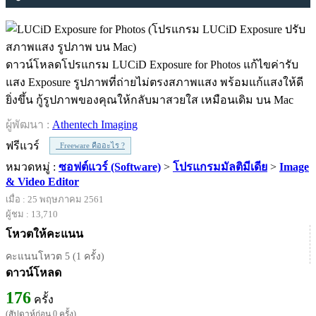
ดาวน์โหลดโปรแกรม LUCiD Exposure for Photos แก้ไขค่ารับ
แสง Exposure รูปภาพที่ถ่ายไม่ตรงสภาพแสง พร้อมแก้แสงให้ดี
ยิ่งขึ้น กู้รูปภาพของคุณให้กลับมาสวยใส เหมือนเดิม บน Mac
ผู้พัฒนา :
Athentech Imaging
ฟรีแวร์
Freeware คืออะไร ?
หมวดหมู่ :
ซอฟต์แวร์ (Software)
>
โปรแกรมมัลติมีเดีย
>
Image
& Video Editor
เมื่อ : 25 พฤษภาคม 2561
ผู้ชม : 13,710
โหวตให้คะแนน
คะแนนโหวต 5 (1 ครั้ง)
ดาวน์โหลด
176
ครั้ง
(สัปดาห์ก่อน 0 ครั้ง)