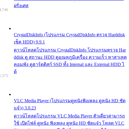
ฝรั่งเศส
4,746
CrystalDiskInfo (โปรแกรม CrystalDiskInfo ตรวจ Harddisk
เช็ค HDD) 9.9.1
ดาวน์โหลดโปรแกรม CrystalDiskInfo โปรแกรมตรวจ Har
ddisk ดู สถานะ HDD ดูอุณหภูมิเครื่อง ความเร็ว หาสาเหต
คอมพัง ดูฮาร์ดดิสก์ SSD ทั้ง Internal และ External HDD ไ
ด้
1,575
VLC Media Player (โปรแกรมดูหนังฟังเพลง ดูหนัง HD ชัด
แจ๋ว) 3.0.23
ดาวน์โหลดโปรแกรม VLC Media Player ตัวเดียวสามารถ
ใช้ เปิดไฟล์ ดูหนัง ฟังเพลง ดูหนัง HD ชัดแจ๋ว โหลด VLC