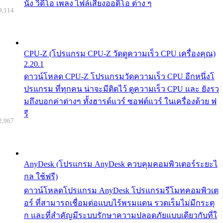
นัง วิดีโอ เพลง ไฟล์เสียงออดิโอ ต่าง ๆ
9,114
CPU-Z (โปรแกรม CPU-Z วัดดูความเร็ว CPU เครื่องคุณ)
2.20.1
ดาวน์โหลด CPU-Z โปรแกรมวัดความเร็ว CPU อีกหนึ่งโ
ปรแกรม ที่ทุกคน น่าจะมีติดไว้ ดูความเร็ว CPU และ ยังรว
มถึงบอกค่าต่างๆ ทั้งฮารด์แวร์ ซอฟต์แวร์ ในเครื่องด้วย ฟ
รี
2,967
AnyDesk (โปรแกรม AnyDesk ควบคุมคอมพิวเตอร์ระยะไ
กล ใช้ฟรี)
ดาวน์โหลดโปรแกรม AnyDesk โปรแกรมรีโมทคอมพิวเต
อร์ ที่สามารถเชื่อมต่อแบบไร้พรมแดน รวดเร็มไม่มีกระตุ
ก และที่สำคัญมีระบบรักษาความปลอดภัยแบบเดียวกับที่ใ