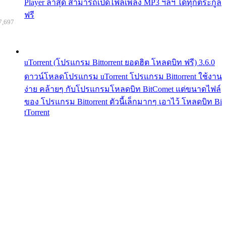
Player ล่าสุด สามารถเปิดไฟล์เพลง MP3 ฯลฯ ได้ทุกตระกูล
ฟรี
7,697
uTorrent (โปรแกรม Bittorrent ยอดฮิต โหลดบิท ฟรี) 3.6.0
ดาวน์โหลดโปรแกรม uTorrent โปรแกรม Bittorrent ใช้งาน
ง่าย คล้ายๆ กับโปรแกรมโหลดบิท BitComet แต่ขนาดไฟล์
ของ โปรแกรม Bittorrent ตัวนี้เล็กมากๆ เอาไว้ โหลดบิท Bi
tTorrent