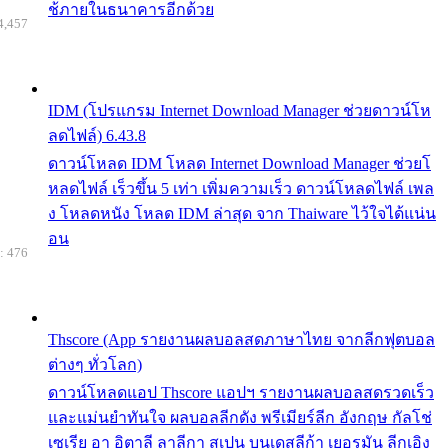
ช้ภายในธนาคารอีกด้วย
4,457
IDM (โปรแกรม Internet Download Manager ช่วยดาวน์โห
ลดไฟล์) 6.43.8
ดาวน์โหลด IDM โหลด Internet Download Manager ช่วยโ
หลดไฟล์ เร็วขึ้น 5 เท่า เพิ่มความเร็ว ดาวน์โหลดไฟล์ เพล
ง โหลดหนัง โหลด IDM ล่าสุด จาก Thaiware ไว้ใจได้แน่น
อน
: 476
Thscore (App รายงานผลบอลสดภาษาไทย จากลีกฟุตบอล
ต่างๆ ทั่วโลก)
ดาวน์โหลดแอป Thscore แอปฯ รายงานผลบอลสดรวดเร็ว
และแม่นยำทันใจ ผลบอลลีกดัง พรีเมียร์ลีก อังกฤษ กัลโช่
เซเรีย อา อิตาลี ลาลีกา สเปน บุนเดสลีก้า เยอรมัน ลีกเอิง