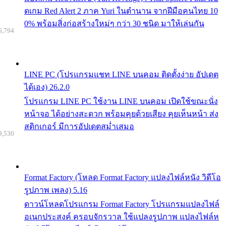
ดเกม Red Alert 2 ภาค Yuri ในตำนาน จากฝีมือคนไทย 10
0% พร้อมสิ่งก่อสร้างใหม่ๆ กว่า 30 ชนิด มาให้เล่นกัน
6,794
LINE PC (โปรแกรมแชท LINE บนคอม ติดตั้งง่าย อัปเดต
ได้เอง) 26.2.0
โปรแกรม LINE PC ใช้งาน LINE บนคอม เปิดใช้ขณะนั่ง
หน้าจอ ได้อย่างสะดวก พร้อมคุยด้วยเสียง คุยเห็นหน้า ส่ง
สติกเกอร์ มีการอัปเดตสม่ำเสมอ
9,530
Format Factory (โหลด Format Factory แปลงไฟล์หนัง วิดีโอ
รูปภาพ เพลง) 5.16
ดาวน์โหลดโปรแกรม Format Factory โปรแกรมแปลงไฟล์
อเนกประสงค์ ครอบจักรวาล ใช้แปลงรูปภาพ แปลงไฟล์ห