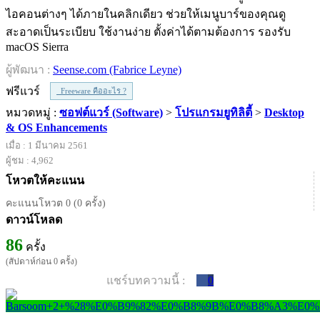
ไอคอนต่างๆ ได้ภายในคลิกเดียว ช่วยให้เมนูบาร์ของคุณดู
สะอาดเป็นระเบียบ ใช้งานง่าย ตั้งค่าได้ตามต้องการ รองรับ
macOS Sierra
ผู้พัฒนา :
Seense.com (Fabrice Leyne)
ฟรีแวร์
Freeware คืออะไร ?
หมวดหมู่ :
ซอฟต์แวร์ (Software)
>
โปรแกรมยูทิลิตี้
>
Desktop
& OS Enhancements
เมื่อ : 1 มีนาคม 2561
ผู้ชม : 4,962
โหวตให้คะแนน
คะแนนโหวต 0 (0 ครั้ง)
ดาวน์โหลด
86
ครั้ง
(สัปดาห์ก่อน 0 ครั้ง)
แชร์บทความนี้ :
0