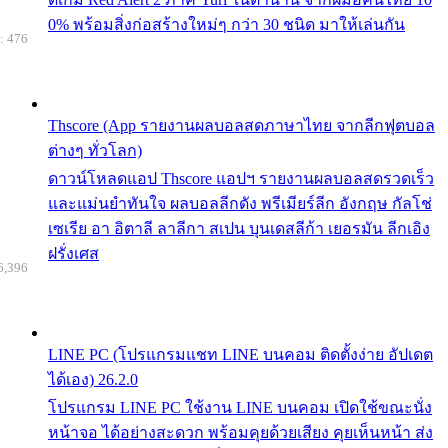
0% พร้อมสิ่งก่อสร้างใหม่ๆ กว่า 30 ชนิด มาให้เล่นกัน
: 476
Thscore (App รายงานผลบอลสดภาษาไทย จากลีกฟุตบอล
ต่างๆ ทั่วโลก)
ดาวน์โหลดแอป Thscore แอปฯ รายงานผลบอลสดรวดเร็ว
และแม่นยำทันใจ ผลบอลลีกดัง พรีเมียร์ลีก อังกฤษ กัลโช่
เซเรีย อา อิตาลี ลาลีกา สเปน บุนเดสลีก้า เยอรมัน ลีกเอิง
ฝรั่งเศส
6,396
LINE PC (โปรแกรมแชท LINE บนคอม ติดตั้งง่าย อัปเดต
ได้เอง) 26.2.0
โปรแกรม LINE PC ใช้งาน LINE บนคอม เปิดใช้ขณะนั่ง
หน้าจอ ได้อย่างสะดวก พร้อมคุยด้วยเสียง คุยเห็นหน้า ส่ง