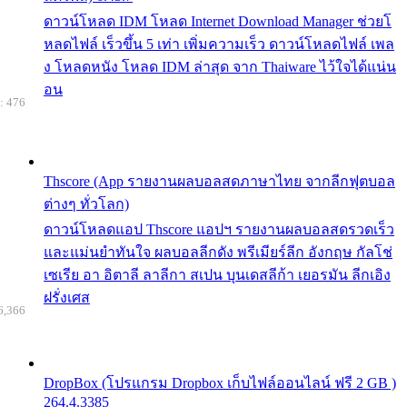
ดาวน์โหลด IDM โหลด Internet Download Manager ช่วยโ
หลดไฟล์ เร็วขึ้น 5 เท่า เพิ่มความเร็ว ดาวน์โหลดไฟล์ เพล
ง โหลดหนัง โหลด IDM ล่าสุด จาก Thaiware ไว้ใจได้แน่น
อน
: 476
Thscore (App รายงานผลบอลสดภาษาไทย จากลีกฟุตบอล
ต่างๆ ทั่วโลก)
ดาวน์โหลดแอป Thscore แอปฯ รายงานผลบอลสดรวดเร็ว
และแม่นยำทันใจ ผลบอลลีกดัง พรีเมียร์ลีก อังกฤษ กัลโช่
เซเรีย อา อิตาลี ลาลีกา สเปน บุนเดสลีก้า เยอรมัน ลีกเอิง
ฝรั่งเศส
6,366
DropBox (โปรแกรม Dropbox เก็บไฟล์ออนไลน์ ฟรี 2 GB )
264.4.3385