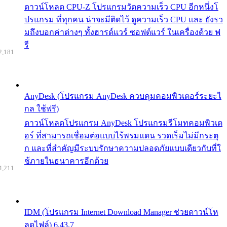
ดาวน์โหลด CPU-Z โปรแกรมวัดความเร็ว CPU อีกหนึ่งโ
ปรแกรม ที่ทุกคน น่าจะมีติดไว้ ดูความเร็ว CPU และ ยังรว
มถึงบอกค่าต่างๆ ทั้งฮารด์แวร์ ซอฟต์แวร์ ในเครื่องด้วย ฟ
รี
2,181
AnyDesk (โปรแกรม AnyDesk ควบคุมคอมพิวเตอร์ระยะไ
กล ใช้ฟรี)
ดาวน์โหลดโปรแกรม AnyDesk โปรแกรมรีโมทคอมพิวเต
อร์ ที่สามารถเชื่อมต่อแบบไร้พรมแดน รวดเร็มไม่มีกระตุ
ก และที่สำคัญมีระบบรักษาความปลอดภัยแบบเดียวกับที่ใ
ช้ภายในธนาคารอีกด้วย
4,211
IDM (โปรแกรม Internet Download Manager ช่วยดาวน์โห
ลดไฟล์) 6.43.7