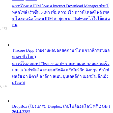
ดาวน์โหลด IDM โหลด Internet Download Manager ช่วยโ
หลดไฟล์ เร็วขึ้น 5 เท่า เพิ่มความเร็ว ดาวน์โหลดไฟล์ เพล
ง โหลดหนัง โหลด IDM ล่าสุด จาก Thaiware ไว้ใจได้แน่น
อน
: 475
Thscore (App รายงานผลบอลสดภาษาไทย จากลีกฟุตบอล
ต่างๆ ทั่วโลก)
ดาวน์โหลดแอป Thscore แอปฯ รายงานผลบอลสดรวดเร็ว
และแม่นยำทันใจ ผลบอลลีกดัง พรีเมียร์ลีก อังกฤษ กัลโช่
เซเรีย อา อิตาลี ลาลีกา สเปน บุนเดสลีก้า เยอรมัน ลีกเอิง
ฝรั่งเศส
6,366
DropBox (โปรแกรม Dropbox เก็บไฟล์ออนไลน์ ฟรี 2 GB )
264.4.3385