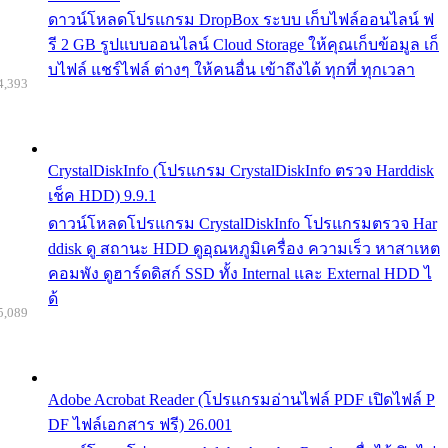
ดาวน์โหลดโปรแกรม DropBox ระบบ เก็บไฟล์ออนไลน์ ฟ
รี 2 GB รูปแบบออนไลน์ Cloud Storage ให้คุณเก็บข้อมูล เก็
บไฟล์ แชร์ไฟล์ ต่างๆ ให้คนอื่น เข้าถึงได้ ทุกที่ ทุกเวลา
4,393
CrystalDiskInfo (โปรแกรม CrystalDiskInfo ตรวจ Harddisk
เช็ค HDD) 9.9.1
ดาวน์โหลดโปรแกรม CrystalDiskInfo โปรแกรมตรวจ Har
ddisk ดู สถานะ HDD ดูอุณหภูมิเครื่อง ความเร็ว หาสาเหต
คอมพัง ดูฮาร์ดดิสก์ SSD ทั้ง Internal และ External HDD ไ
ด้
5,089
Adobe Acrobat Reader (โปรแกรมอ่านไฟล์ PDF เปิดไฟล์ P
DF ไฟล์เอกสาร ฟรี) 26.001