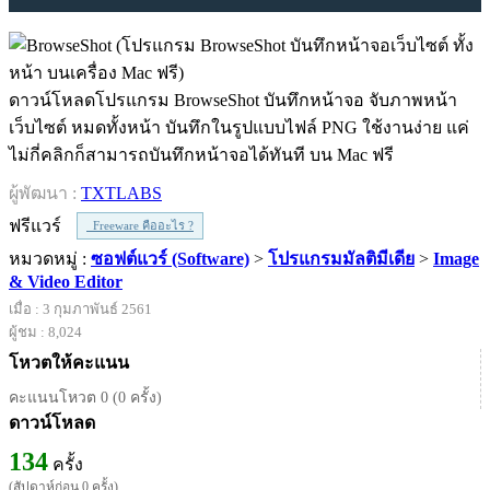
ดาวน์โหลดโปรแกรม BrowseShot บันทึกหน้าจอ จับภาพหน้า
เว็บไซต์ หมดทั้งหน้า บันทึกในรูปแบบไฟล์ PNG ใช้งานง่าย แค่
ไม่กี่คลิกก็สามารถบันทึกหน้าจอได้ทันที บน Mac ฟรี
ผู้พัฒนา :
TXTLABS
ฟรีแวร์
Freeware คืออะไร ?
หมวดหมู่ :
ซอฟต์แวร์ (Software)
>
โปรแกรมมัลติมีเดีย
>
Image
& Video Editor
เมื่อ : 3 กุมภาพันธ์ 2561
ผู้ชม : 8,024
โหวตให้คะแนน
คะแนนโหวต 0 (0 ครั้ง)
ดาวน์โหลด
134
ครั้ง
(สัปดาห์ก่อน 0 ครั้ง)