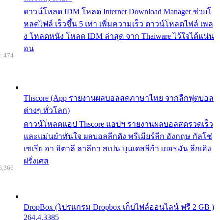
ดาวน์โหลด IDM โหลด Internet Download Manager ช่วยโ
หลดไฟล์ เร็วขึ้น 5 เท่า เพิ่มความเร็ว ดาวน์โหลดไฟล์ เพล
ง โหลดหนัง โหลด IDM ล่าสุด จาก Thaiware ไว้ใจได้แน่น
อน
: 474
Thscore (App รายงานผลบอลสดภาษาไทย จากลีกฟุตบอล
ต่างๆ ทั่วโลก)
ดาวน์โหลดแอป Thscore แอปฯ รายงานผลบอลสดรวดเร็ว
และแม่นยำทันใจ ผลบอลลีกดัง พรีเมียร์ลีก อังกฤษ กัลโช่
เซเรีย อา อิตาลี ลาลีกา สเปน บุนเดสลีก้า เยอรมัน ลีกเอิง
ฝรั่งเศส
6,366
DropBox (โปรแกรม Dropbox เก็บไฟล์ออนไลน์ ฟรี 2 GB )
264.4.3385