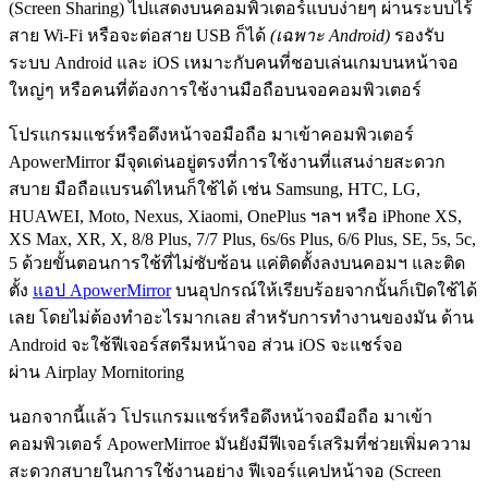
(Screen Sharing) ไปแสดงบนคอมพิวเตอร์แบบง่ายๆ ผ่านระบบไร้
สาย Wi-Fi หรือจะต่อสาย USB ก็ได้
(เฉพาะ Android)
รองรับ
ระบบ Android และ iOS เหมาะกับคนที่ชอบเล่นเกมบนหน้าจอ
ใหญ่ๆ หรือคนที่ต้องการใช้งานมือถือบนจอคอมพิวเตอร์
โปรแกรมแชร์หรือดึงหน้าจอมือถือ มาเข้าคอมพิวเตอร์
ApowerMirror มีจุดเด่นอยู่ตรงที่การใช้งานที่แสนง่ายสะดวก
สบาย มือถือแบรนด์ไหนก็ใช้ได้ เช่น Samsung, HTC, LG,
HUAWEI, Moto, Nexus, Xiaomi, OnePlus ฯลฯ หรือ iPhone XS,
XS Max, XR, X, 8/8 Plus, 7/7 Plus, 6s/6s Plus, 6/6 Plus, SE, 5s, 5c,
5 ด้วยขั้นตอนการใช้ที่ไม่ซับซ้อน แค่ติดตั้งลงบนคอมฯ และติด
ตั้ง
แอป ApowerMirror
บนอุปกรณ์ให้เรียบร้อยจากนั้นก็เปิดใช้ได้
เลย โดยไม่ต้องทำอะไรมากเลย สำหรับการทำงานของมัน ด้าน
Android จะใช้ฟีเจอร์สตรีมหน้าจอ ส่วน iOS จะแชร์จอ
ผ่าน Airplay Mornitoring
นอกจากนี้แล้ว โปรแกรมแชร์หรือดึงหน้าจอมือถือ มาเข้า
คอมพิวเตอร์ ApowerMirroe มันยังมีฟีเจอร์เสริมที่ช่วยเพิ่มความ
สะดวกสบายในการใช้งานอย่าง ฟีเจอร์แคปหน้าจอ (Screen