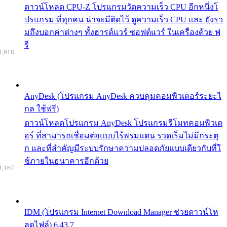
ดาวน์โหลด CPU-Z โปรแกรมวัดความเร็ว CPU อีกหนึ่งโ
ปรแกรม ที่ทุกคน น่าจะมีติดไว้ ดูความเร็ว CPU และ ยังรว
มถึงบอกค่าต่างๆ ทั้งฮารด์แวร์ ซอฟต์แวร์ ในเครื่องด้วย ฟ
รี
1,918
AnyDesk (โปรแกรม AnyDesk ควบคุมคอมพิวเตอร์ระยะไ
กล ใช้ฟรี)
ดาวน์โหลดโปรแกรม AnyDesk โปรแกรมรีโมทคอมพิวเต
อร์ ที่สามารถเชื่อมต่อแบบไร้พรมแดน รวดเร็มไม่มีกระตุ
ก และที่สำคัญมีระบบรักษาความปลอดภัยแบบเดียวกับที่ใ
ช้ภายในธนาคารอีกด้วย
4,167
IDM (โปรแกรม Internet Download Manager ช่วยดาวน์โห
ลดไฟล์) 6.43.7