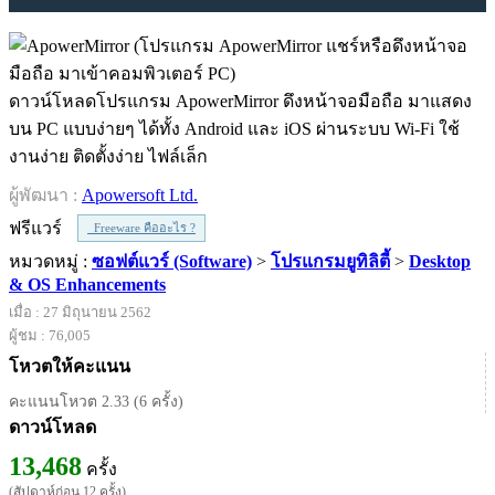
ดาวน์โหลดโปรแกรม ApowerMirror ดึงหน้าจอมือถือ มาแสดง
บน PC แบบง่ายๆ ได้ทั้ง Android และ iOS ผ่านระบบ Wi-Fi ใช้
งานง่าย ติดตั้งง่าย ไฟล์เล็ก
ผู้พัฒนา :
Apowersoft Ltd.
ฟรีแวร์
Freeware คืออะไร ?
หมวดหมู่ :
ซอฟต์แวร์ (Software)
>
โปรแกรมยูทิลิตี้
>
Desktop
& OS Enhancements
เมื่อ : 27 มิถุนายน 2562
ผู้ชม : 76,005
โหวตให้คะแนน
คะแนนโหวต 2.33 (6 ครั้ง)
ดาวน์โหลด
13,468
ครั้ง
(สัปดาห์ก่อน 12 ครั้ง)