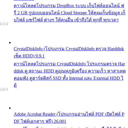
ดาวน์โหลดโปรแกรม DropBox ระบบ เก็บไฟล์ออนไลน์ ฟ
รี 2 GB รูปแบบออนไลน์ Cloud Storage ให้คุณเก็บข้อมูล เก็
บไฟล์ แชร์ไฟล์ ต่างๆ ให้คนอื่น เข้าถึงได้ ทุกที่ ทุกเวลา
4,324
CrystalDiskInfo (โปรแกรม CrystalDiskInfo ตรวจ Harddisk
เช็ค HDD) 9.9.1
ดาวน์โหลดโปรแกรม CrystalDiskInfo โปรแกรมตรวจ Har
ddisk ดู สถานะ HDD ดูอุณหภูมิเครื่อง ความเร็ว หาสาเหต
คอมพัง ดูฮาร์ดดิสก์ SSD ทั้ง Internal และ External HDD ไ
ด้
5,013
Adobe Acrobat Reader (โปรแกรมอ่านไฟล์ PDF เปิดไฟล์ P
DF ไฟล์เอกสาร ฟรี) 26.001